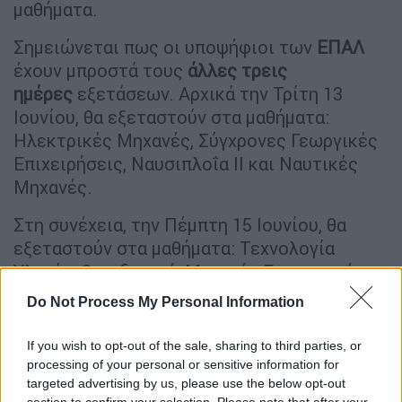
μαθήματα.
Σημειώνεται πως οι υποψήφιοι των
ΕΠΑΛ
έχουν μπροστά τους
άλλες τρεις
ημέρες
εξετάσεων. Αρχικά την Τρίτη 13
Ιουνίου, θα εξεταστούν στα μαθήματα:
Ηλεκτρικές Μηχανές, Σύγχρονες Γεωργικές
Επιχειρήσεις, Ναυσιπλοΐα ΙΙ και Ναυτικές
Μηχανές.
Στη συνέχεια, την Πέμπτη 15 Ιουνίου, θα
εξεταστούν στα μαθήματα: Τεχνολογία
Υλικών, Οικοδομική, Μηχανές Εσωτερικής
Καύσης ΙΙ (ΜΕΚ ΙΙ) και Ψηφιακά Συστήματα.
Do Not Process My Personal Information
Την Παρασκευή 16 Ιουνίου θα ολοκληρωθούν
οι εξετάσεις των μαθημάτων ειδικότητας με
If you wish to opt-out of the sale, sharing to third parties, or
την εξέταση των εξής μαθημάτων: Στοιχεία
processing of your personal or sensitive information for
targeted advertising by us, please use the below opt-out
Ψύξης-Κλιματισμού, Κινητήρες Αεροσκαφών
section to confirm your selection. Please note that after your