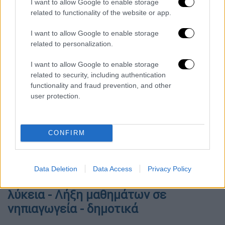
I want to allow Google to enable storage
Αυτό που θα αλλάξει φέτος, είναι ότι η
related to functionality of the website or app.
υποβολή δεν θα πραγματοποιηθεί σε δύο
φάσεις, αλλά σε μία, καθώς με βάση τα
I want to allow Google to enable storage
related to personalization.
στοιχεία των περασμένων ετών, ένα πολύ
υψηλό ποσοστό των υποψηφίων (93% για το
I want to allow Google to enable storage
2022) εισήχθη στις σχολές των 10 πρώτων
related to security, including authentication
επιλογών του από την πρώτη φάση.
functionality and fraud prevention, and other
user protection.
Όσον αφορά την ανακοίνωση των
αποτελεσμάτων των Πανελλαδικών (των
βάσεων εισαγωγής δηλαδή), σύμφωνα με
CONFIRM
πηγές του υπουργείου Παιδείας, αναμένεται
να γίνει στο τέλος του Ιουλίου.
Data Deletion
Data Access
Privacy Policy
Τέλος εξετάσεων σε γυμνάσια και
λύκεια - Λήξη μαθημάτων σε
νηπιαγωγεία - δημοτικά