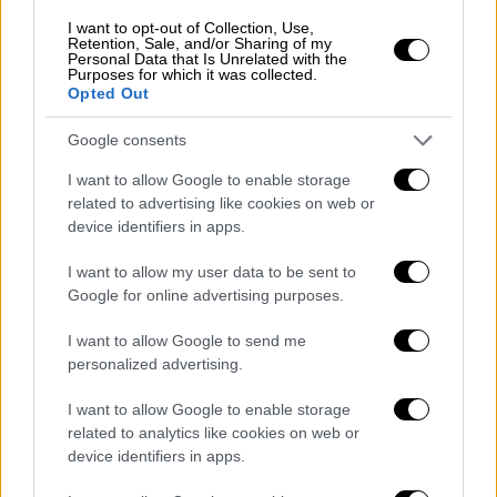
I want to opt-out of Collection, Use,
Σύμφωνα με πληροφορίες, οι βαθμολογίες
Retention, Sale, and/or Sharing of my
των μαθημάτων (πλην των ειδικών
Personal Data that Is Unrelated with the
Purposes for which it was collected.
μαθημάτων), αναμένεται να ανακοινωθούν
Opted Out
περί τα τέλη Ιουνίου. Οι υποψήφιοι θα έχουν
Google consents
και φέτος τη δυνατότητα να ενημερωθούν
για τις βαθμολογίες τους (και αργότερα, τη
I want to allow Google to enable storage
σχολή και το τμήμα στο οποίο εισάγονται)
related to advertising like cookies on web or
device identifiers in apps.
μέσω της σχετικής ηλεκτρονικής εφαρμογής
του υπουργείου Παιδείας, αλλά και με
I want to allow my user data to be sent to
γραπτό μήνυμα στο κινητό τους (SMS).
Google for online advertising purposes.
Στη συνέχεια, οι υποψήφιοι θα χρειαστεί να
I want to allow Google to send me
personalized advertising.
υποβάλουν ηλεκτρονικά το Μηχανογραφικό
τους Δελτίο. Όπως και τις δύο
I want to allow Google to enable storage
προηγούμενες χρονιές, θα υπάρχει η
related to analytics like cookies on web or
δυνατότητα υποβολής διπλού, παράλληλου
device identifiers in apps.
Μηχανογραφικού και για τα Δημόσια ΙΕΚ.