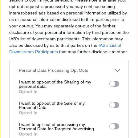
και Στοιχεία Σχεδιασμού Κεντρικών
opt-out request is processed you may continue seeing
Θερμάνσεων.
interest-based ads based on personal information utilized by
us or personal information disclosed to third parties prior to
your opt-out. You may separately opt-out of the further
disclosure of your personal information by third parties on the
IAB’s list of downstream participants. This information may
also be disclosed by us to third parties on the
IAB’s List of
Downstream Participants
that may further disclose it to other
third parties.
Banner Πανελλαδικές Εξετάσεις 2023
Please note that this website/app uses one or more Google
Personal Data Processing Opt Outs
Συνέχεια με τα Ειδικά Μαθήματα
services and may gather and store information including but
not limited to your visit or usage behaviour. You may click to
I want to opt-out of the Sharing of my
personal data.
Τη σκυτάλη των Πανελλαδικών θα έχουν από
grant or deny consent to Google and its third-party tags to
Opted In
use your data for below specified purposes in below Google
τις 17 έως και τις 29 Ιουνίου οι εξετάσεις
consent section.
I want to opt-out of the Sale of my
των Ειδικών Μαθημάτων. Αυτή την
Personal Data.
εβδομάδα, στις 17 Ιουνίου οι υποψήφιοι θα
Opted In
εξεταστούν στο μάθημα των Αγγλικών.
I want to opt-out of processing my
Personal Data for Targeted Advertising.
Προς τα τέλη Ιουνίου οι βαθμολογίες
Opted In