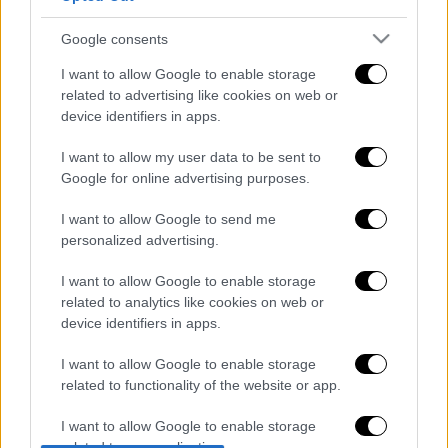
Google consents
I want to allow Google to enable storage
related to advertising like cookies on web or
device identifiers in apps.
I want to allow my user data to be sent to
καταχώρηση
Google for online advertising purposes.
I want to allow Google to send me
Διαβάστε ακόμη
personalized advertising.
O στρατηγός ήταν σχιζοφρενής, εμμονικός,
I want to allow Google to enable storage
πλησίαζε τα 75 όταν τον αντάμωσε η δόξα –
related to analytics like cookies on web or
Εκείνος που άλλαξε την πορεία της
Ιστορίας!
device identifiers in apps.
Ελισάβετ Κωνσταντινίδου στο ethnos.gr:
I want to allow Google to enable storage
«Κάθε πόλεμος είναι ένας εμφύλιος, όλοι
related to functionality of the website or app.
είμαστε αδέλφια»
I want to allow Google to enable storage
Στον εισαγγελέα ο ιδιοκτήτης του beach
related to personalization.