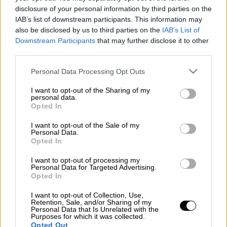
disclosure of your personal information by third parties on the
IAB’s list of downstream participants. This information may
Στις 27 Νοεμβρίου 2023 και ημέρα Δευτέρα
also be disclosed by us to third parties on the
IAB’s List of
ξεκινάει ο νέος κύκλος του
ΚΕΔΙΒΙΜ
του
Downstream Participants
that may further disclose it to other
Πανεπιστημίου Αιγαίου
σε συνεργασία με
third parties.
τον εκπαιδευτικό οργανισμό
goLearn
για τα
Please note that this website/app uses one or more Google
Personal Data Processing Opt Outs
μοριοδοτούμενα εξ αποστάσεως σεμινάρια
services and may gather and store information including but
εκπαιδευτικών που πληρούν τις
not limited to your visit or usage behaviour. You may click to
I want to opt-out of the Sharing of my
personal data.
προδιαγραφές της νομοθεσίας για τα
grant or deny consent to Google and its third-party tags to
Opted In
use your data for below specified purposes in below Google
μοριοδοτούμενα κριτήρια διορισμών και
consent section.
I want to opt-out of the Sale of my
προσλήψεων
Personal Data.
Opted In
Διαβάστε περισσότερα στο
alfavita.gr
I want to opt-out of processing my
Personal Data for Targeted Advertising.
Opted In
Τα σχολιά σας δημοσιεύονται άμεσα με δική σας ευθύνη. Το
I want to opt-out of Collection, Use,
ΕΘΝΟΣ θα παρεμβαίνει και τα προσβλητικά σχόλια θα
Retention, Sale, and/or Sharing of my
διαγράφονται
Personal Data that Is Unrelated with the
Purposes for which it was collected.
Opted Out