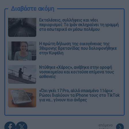
Διαβάστε ακόμη
Εκτελέσεις, συλλήψεις και νέοι
περιορισμοί: Το Ιράν σκληραίνει τη γραμμή
στο εσωτερικό εν μέσω πολέμου
Η πρώτη δήλωση της οικογένειας της
38χρονης Βρετανίδας που δολοφονήθηκε
στην Κυψέλη
Ντύθηκε «Χάρος», ανέβηκε στην οροφή
νοσοκομείου και κοιτούσε επίμονα τους
ασθενείς
«Όχι γκέι 17 Pro, αλλά σπασμένο 11άρι»:
Ρώσοι διαλύουν τα iPhone τους στο TikTok
για να... γίνουν πιο άνδρες
επόμενο