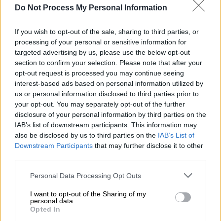
Ιουνίου
θα
εξεταστούν
στα Αρχαία Ελληνικά
Do Not Process My Personal Information
(Ομάδα Προσανατολισμού Ανθρωπιστικών
If you wish to opt-out of the sale, sharing to third parties, or
Σπουδών), τα
Μαθηματικά
(Ο.Π. Θετικών
processing of your personal or sensitive information for
Σπουδών και Σπουδών Οικονομίας και
targeted advertising by us, please use the below opt-out
Πληροφορικής) και τη Βιολογία (Ο.Π.
section to confirm your selection. Please note that after your
Σπουδών Υγείας).
opt-out request is processed you may continue seeing
interest-based ads based on personal information utilized by
Στη συνέχεια, την
Πέμπτη 6 Ιουνίου
οι
us or personal information disclosed to third parties prior to
υποψήφιοι θα
εξεταστούν
στα Λατινικά (Ο.Π.
your opt-out. You may separately opt-out of the further
disclosure of your personal information by third parties on the
Ανθρωπιστικών Σπουδών), τη Χημεία (Ο.Π.
IAB’s list of downstream participants. This information may
Θετικών Σπουδών και Σπουδών Υγείας) και
also be disclosed by us to third parties on the
IAB’s List of
την Πληροφορική (Ο.Π. Σπουδών Οικονομίας
Downstream Participants
that may further disclose it to other
και Πληροφορικής).
third parties.
Please note that this website/app uses one or more Google
Personal Data Processing Opt Outs
Πανελλήνιες 2024: Το πρόγραμμα στα
services and may gather and store information including but
ΕΠΑΛ
not limited to your visit or usage behaviour. You may click to
I want to opt-out of the Sharing of my
personal data.
grant or deny consent to Google and its third-party tags to
Opted In
Όσον αφορά τους
υποψηφίους
των
ΕΠΑΛ
,
use your data for below specified purposes in below Google