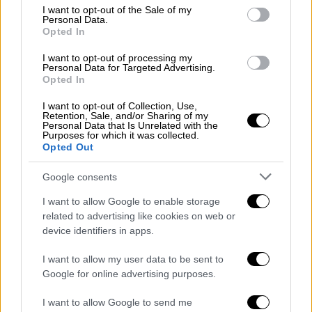
από αύριο έως και τις 17 Ιουνίου, θα
consent section.
I want to opt-out of the Sale of my
Personal Data.
εξετάζονται
πανελλαδικά
σε μαθήματα
Opted In
ειδικότητας.
I want to opt-out of processing my
Personal Data for Targeted Advertising.
Ειδικότερα, αύριο, θα εξεταστούν στα
Opted In
μαθήματα
:
Ανατομία
-
Φυσιολογία
ΙΙ, Αρχές
I want to opt-out of Collection, Use,
Οικονομικής Θεωρίας (
ΑΟΘ
), Δίκτυα
Retention, Sale, and/or Sharing of my
Υπολογιστών και Αρχές Βιολογικής
Personal Data that Is Unrelated with the
Purposes for which it was collected.
Γεωργίας.
Opted Out
Ακολούθως, την Τετάρτη 5 Ιουνίου θα
Google consents
εξεταστούν στα μαθήματα:
Ηλεκτροτεχνία
2,
I want to allow Google to enable storage
Αρχιτεκτονικό
Σχέδιο
,
Ναυτικό
Δίκαιο
-
related to advertising like cookies on web or
Διεθνείς Κανονισμοί στη
Ναυτιλία
-
device identifiers in apps.
Εφαρμογές
και
Ιστορία
Σύγχρονης
Τέχνης
.
I want to allow my user data to be sent to
Πανελλήνιες 2024: Η διαδικασία
Google for online advertising purposes.
εξέτασης
I want to allow Google to send me