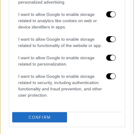
personalized advertising.
Η έναρξη των
εξετάσεων
έχει καθοριστεί να
γίνεται στις
08:30 και έτσι
, οι υποψήφιοι θα
I want to allow Google to enable storage
πρέπει να προσέρχονται στις αίθουσες
related to analytics like cookies on web or
device identifiers in apps.
εξέτασης μέχρι τις
08:00.
Η διάρκεια
εξέτασης κάθε μαθήματος είναι τρεις (3)
I want to allow Google to enable storage
ώρες, εκτός από το μάθημα ειδικότητας
related to functionality of the website or app.
«Αρχιτεκτονικό Σχέδιο», για το οποίο η
I want to allow Google to enable storage
διάρκεια εξέτασης είναι τέσσερις (4) ώρες.
related to personalization.
Σημειώνεται, ότι λόγω των Ευρωπαϊκών
I want to allow Google to enable storage
Εκλογών της 9ης Ιουνίου θα υπάρξει κενό
related to security, including authentication
εξετάσεων μεταξύ 7 και 11 Ιουνίου για τα
functionality and fraud prevention, and other
user protection.
ΓΕΛ και μεταξύ 6 και 10 Ιουνίου για τα ΕΠΑΛ.
Αρχίζουν οι εξετάσεις στα γυμνάσια
CONFIRM
Από αύριο, Δευτέρα, αρχίζουν οι
προαγωγικές και απολυτήριες εξετάσεις