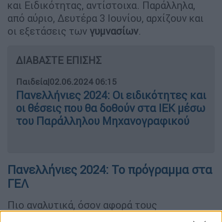
και Ειδικότητας, αντίστοιχα. Παράλληλα,
από αύριο, Δευτέρα 3 Ιουνίου, αρχίζουν και
οι εξετάσεις των
γυμνασίων
.
ΔΙΑΒΑΣΤΕ ΕΠΙΣΗΣ
Παιδεία
|
02.06.2024 06:15
Πανελλήνιες 2024: Οι ειδικότητες και
οι θέσεις που θα δοθούν στα ΙΕΚ μέσω
του Παράλληλου Μηχανογραφικού
Πανελλήνιες 2024: Το πρόγραμμα στα
ΓΕΛ
Πιο αναλυτικά, όσον αφορά τους
υποψηφίους των
ΓΕΛ
, την ερχόμενη
Τρίτη 4