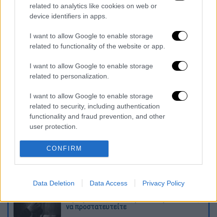
related to analytics like cookies on web or
device identifiers in apps.
I want to allow Google to enable storage
related to functionality of the website or app.
καταχώρηση
I want to allow Google to enable storage
related to personalization.
Διαβάστε ακόμη
I want to allow Google to enable storage
related to security, including authentication
«Δεν υπήρξε τεχνικό πρόβλημα»: Τι
functionality and fraud prevention, and other
κατέθεσαν οι δύο τραυματίες από τη
user protection.
σύγκρουση των ελικοπτέρων στη Ψάθα
CONFIRM
Μακελειό στη Βόρεια Καρολίνα ύστερα από
πυροβολισμούς: Νεκροί και τραυματίες
Data Deletion
Data Access
Privacy Policy
«Θα σκοτώσουμε τον γιο σου»: Ήρθαν οι
τηλεφωνικές απάτες με AI deepfake - Πώς
να προστατευτείτε