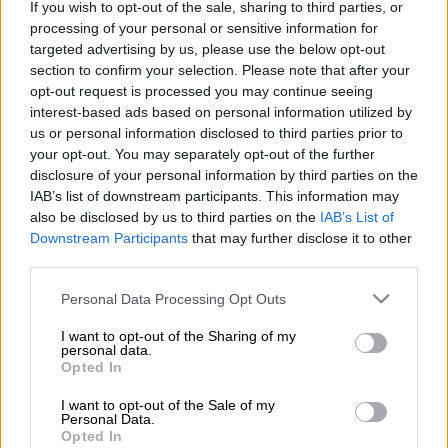
If you wish to opt-out of the sale, sharing to third parties, or
Προσθέστε το ΕΘΝΟΣ στη Google
processing of your personal or sensitive information for
targeted advertising by us, please use the below opt-out
Παράνομη
κρίθηκε η
απεργία
των δασκάλων
section to confirm your selection. Please note that after your
και των νηπιαγωγών, που είχε προκηρυχθεί
opt-out request is processed you may continue seeing
interest-based ads based on personal information utilized by
για αύριο
Τετάρτη 23 Οκτωβρίου 2024.
us or personal information disclosed to third parties prior to
your opt-out. You may separately opt-out of the further
Το Μονομελές Πρωτοδικείο Αθηνών έκανε
disclosure of your personal information by third parties on the
δεκτή την
προσφυγή που άσκησε το
IAB’s list of downstream participants. This information may
υπουργείο Παιδείας.
Μάλιστα, για τυχόν
also be disclosed by us to third parties on the
IAB’s List of
παραβάσεις θα επιβληθεί
πρόστιμο 3.000
Downstream Participants
that may further disclose it to other
third parties.
ευρώ.
Please note that this website/app uses one or more Google
Personal Data Processing Opt Outs
services and may gather and store information including but
ΔΙΑΒΑΣΤΕ ΕΠΙΣΗΣ
not limited to your visit or usage behaviour. You may click to
I want to opt-out of the Sharing of my
personal data.
grant or deny consent to Google and its third-party tags to
Παιδεία
|
22.10.2024 05:10
Opted In
use your data for below specified purposes in below Google
«Αντίο» στο Πανεπιστήμιο λένε
consent section.
I want to opt-out of the Sale of my
330.000 «αιώνιοι φοιτητές»! Πότε
Personal Data.
Opted In
αρχίζουν οι διαγραφές