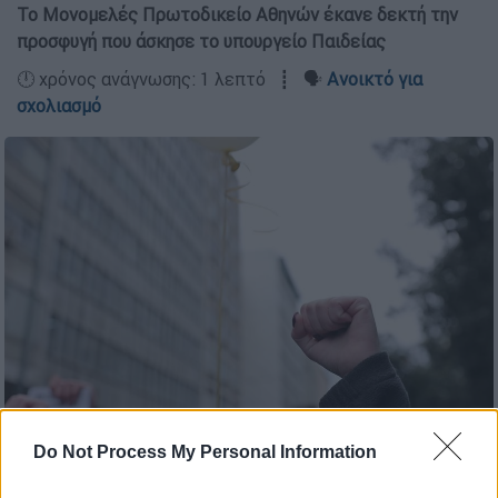
Το Μονομελές Πρωτοδικείο Αθηνών έκανε δεκτή την
προσφυγή που άσκησε το υπουργείο Παιδείας
🕛 χρόνος ανάγνωσης: 1 λεπτό ┋ 🗣️
Ανοικτό για
σχολιασμό
Απεργία εκπαιδευτικοί (ΒΑΣΙΛΗΣ ΡΕΜΠΑΠΗΣ/EUROKINISSI)
Do Not Process My Personal Information