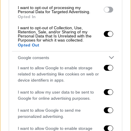
I want to opt-out of processing my
Personal Data for Targeted Advertising.
Opted In
Ανάμεσα στα αιτήματα της
ΔΟΕ
είναι
I want to opt-out of Collection, Use,
Retention, Sale, and/or Sharing of my
αυξήσεις μισθών, κατάργηση της
Personal Data that Is Unrelated with the
Purposes for which it was collected.
αξιολόγησης, μείωση του αριθμού των
Opted Out
μαθητών ανά τμήμα
σε 15 για νηπιαγωγείο
και Α’, Β’ δημοτικού και 20 στις μεγαλύτερες
Google consents
τάξεις και βελτίωση των κτιριακών
I want to allow Google to enable storage
υποδομών στις σχολικές μονάδες.
related to advertising like cookies on web or
device identifiers in apps.
I want to allow my user data to be sent to
Google for online advertising purposes.
Τα σχολιά σας δημοσιεύονται άμεσα με δική σας ευθύνη. Το
ΕΘΝΟΣ θα παρεμβαίνει και τα προσβλητικά σχόλια θα
διαγράφονται
I want to allow Google to send me
personalized advertising.
I want to allow Google to enable storage