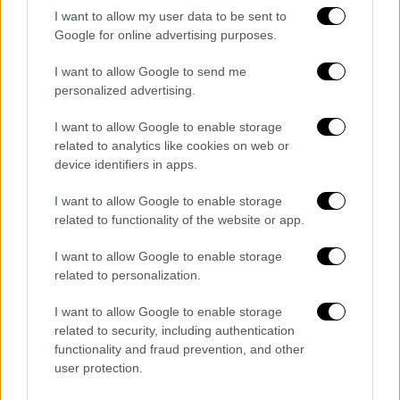
I want to allow my user data to be sent to
Google for online advertising purposes.
Σημειώνεται, ότι το
Εθνικό
πένθος
είναι
I want to allow Google to send me
όρος που περιγράφει την ένδειξη πένθους
personalized advertising.
που προέρχεται από την θλίψη και λύπη για
I want to allow Google to enable storage
κάποιο δυστυχές γεγονός και κηρύσσεται
related to analytics like cookies on web or
επισήμως από τις κυβερνήσεις κρατών.
device identifiers in apps.
Μπορεί να προέλθει από τον
θάνατο πολλών
I want to allow Google to enable storage
ανθρώπων
έπειτα από μια φυσική
related to functionality of the website or app.
καταστροφή, ένα τρομοκρατικό χτύπημα ή
I want to allow Google to enable storage
κάποιο άλλο δυστυχές γεγονός, όπως
related to personalization.
επίσης και από το γεγονός θανάτου ενός
ιδιαίτερα σημαντικού ανθρώπου για ένα
I want to allow Google to enable storage
related to security, including authentication
έθνος ή λαό.
functionality and fraud prevention, and other
user protection.
Κατά την διάρκεια του σε ορισμένες
περιπτώσεις αποφασίζεται το κλείσιμο