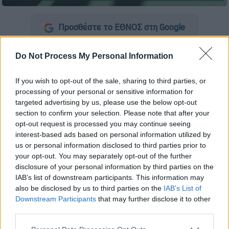
Προσθέστε το ΕΘΝΟΣ στη Google
Τετραήμερο εθνικό πένθος
θα κηρύξει η
Do Not Process My Personal Information
κυβέρνηση, για τον θάνατο του πρώην
πρωθυπουργού
Κώστα Σημίτη
, ο οποίος
If you wish to opt-out of the sale, sharing to third parties, or
processing of your personal or sensitive information for
έφυγε από τη ζωή σήμερα σε ηλικία 88 ετών.
targeted advertising by us, please use the below opt-out
section to confirm your selection. Please note that after your
ΔΙΑΒΑΣΤΕ ΕΠΙΣΗΣ
opt-out request is processed you may continue seeing
interest-based ads based on personal information utilized by
us or personal information disclosed to third parties prior to
Πολιτική
|
05.01.2025 14:28
your opt-out. You may separately opt-out of the further
Κώστας Σημίτης: Η νίκη στο
disclosure of your personal information by third parties on the
επεισοδιακό συνέδριο του 1996 και η
IAB’s list of downstream participants. This information may
σκυτάλη από τον Ανδρέα Παπανδρέου
also be disclosed by us to third parties on the
IAB’s List of
Downstream Participants
that may further disclose it to other
third parties.
Please note that this website/app uses one or more Google