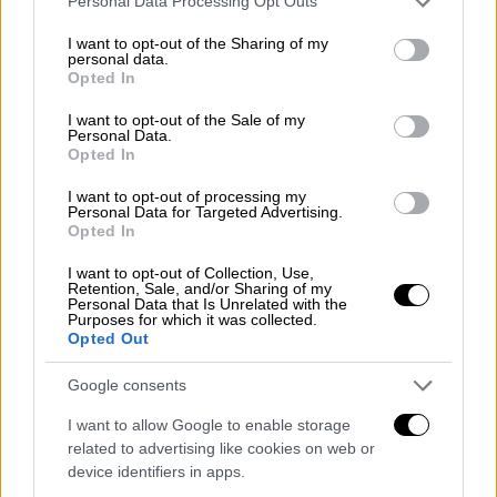
Personal Data Processing Opt Outs
Κανονικά τα σχολεία
services and may gather and store information including but
not limited to your visit or usage behaviour. You may click to
I want to opt-out of the Sharing of my
personal data.
Παρόλα αυτά δεν έχει αποφασιστεί το
grant or deny consent to Google and its third-party tags to
Opted In
use your data for below specified purposes in below Google
κλείσιμο των
σχολείων
. Το χρονοδιάγραμμα
consent section.
I want to opt-out of the Sale of my
του Υπουργείου Παιδείας για την
Personal Data.
επανέναρξη των μαθημάτων παραμένει
Opted In
αμετάβλητο, με τους μαθητές να
I want to opt-out of processing my
επιστρέφουν στα θρανία την Τετάρτη 8
Personal Data for Targeted Advertising.
Opted In
Ιανουαρίου.
I want to opt-out of Collection, Use,
Retention, Sale, and/or Sharing of my
Personal Data that Is Unrelated with the
Purposes for which it was collected.
Opted Out
Google consents
video
I want to allow Google to enable storage
related to advertising like cookies on web or
device identifiers in apps.