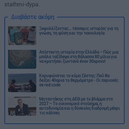
stathmi-dypa.
Διαβάστε ακόμη
Ξεφυλλίζοντας... τέσσερις ιστορίες για τη
γνώση, τη φύση και την τεχνολογία
Απίστευτη ιστορία στην Ελλάδα – Πώς μια
μπάλα ταξίδεψε στη θάλασσα 80 μίλια για
να κρατήσει ζωντανό έναν 30χρονο!
Κορυφώνεται το κύμα ζέστης: Πού θα
δείξει 40αρια το θερμόμετρο - Οι περιοχές
σε red code
Μητσοτάκης στη ΔΕΘ με το βλέμμα στο
2027 – Το οικονομικό στοίχημα, η
αυτοδυναμία και η δύσκολη διαδρομή μέχρι
τις κάλπες