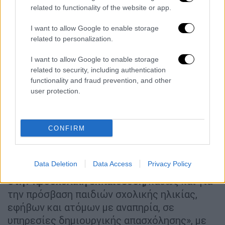
ασφαλισμένων (τ. ΟΑΕΕ, τ. ΕΤΑΠ-ΜΜΕ και τ.
related to functionality of the website or app.
ΕΤΑΑ).
I want to allow Google to enable storage
Τα κριτήρια επιλογής είναι οικονομικά και
related to personalization.
κοινωνικά.
I want to allow Google to enable storage
Μετά την ολοκλήρωση της διαδικασίας
related to security, including authentication
υποβολής των αιτήσεων,
θα αναρτηθούν
functionality and fraud prevention, and other
user protection.
προσωρινοί πίνακες
επιλεγέντων,
αναπληρωματικών και αποκλειομένων
βρεφών και νηπίων και οι δικαιούχοι θα
CONFIRM
μπορούν να υποβάλουν ενστάσεις.
Η
ΔΥΠΑ
συμμετέχει στη δράση «προώθηση
Data Deletion
Data Access
Privacy Policy
και υποστήριξη παιδιών για την
ένταξή τους
στην προσχολική εκπαίδευση,
καθώς και για
την πρόσβαση παιδιών σχολικής ηλικίας,
εφήβων και ατόμων με αναπηρία, σε
υπηρεσίες δημιουργικής απασχόλησης», με