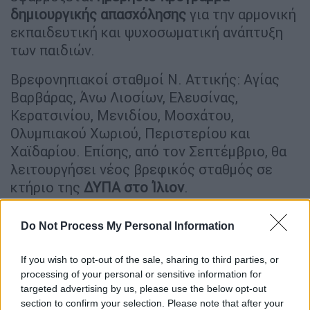
δημιουργικής απασχόλησης
για την αρμονική
εκπαιδευτική και ψυχοσωματική ανάπτυξη
των παιδιών.
Βρεφονηπιακοί σταθμοί Ν. Αττικής: Αγίας
Βαρβάρας, Άνω Λιοσίων, Ελευσίνας,
Κερατσινίου, Μενιδίου, Μοσχάτου,
Ολυμπιακού Χωριού, Περιστερίου και
Χαϊδαρίου. Επίσης, από τον Σεπτέμβριο, θα
λειτουργήσει νέος βρεφικός σταθμός σε
κτήριο της
ΔΥΠΑ στο Ίλιον
.
Βρεφονηπιακοί σταθμοί Περιφέρειας:
Do Not Process My Personal Information
Αγρινίου, Άρτας, Δράμας, Ηγουμενίτσας,
Ιωαννίνων, Καβάλας, Καλαμάτας, Καρδίτσας,
If you wish to opt-out of the sale, sharing to third parties, or
Καρπενησίου, Κομοτηνής, Μεσολογγίου,
processing of your personal or sensitive information for
Νάουσας, Ξάνθης, Πατρών, Πυλαίας
targeted advertising by us, please use the below opt-out
Θεσσαλονίκης, Σερρών και Τρικάλων. Επίσης,
section to confirm your selection. Please note that after your