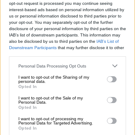
opt-out request is processed you may continue seeing
ο βρεφονηπιακός σταθμός Λάρισας, που
interest-based ads based on personal information utilized by
υπέστη σημαντική καταστροφή από τον
us or personal information disclosed to third parties prior to
Daniel, αναμένεται να επαναλειτουργήσει
your opt-out. You may separately opt-out of the further
στις
αρχές του 2026
.
disclosure of your personal information by third parties on the
IAB’s list of downstream participants. This information may
Η
υποβολή των αιτήσεων
γίνεται
also be disclosed by us to third parties on the
IAB’s List of
Downstream Participants
that may further disclose it to other
αποκλειστικά ηλεκτρονικά, μέσω του
gov.gr
,
third parties.
https://www.gov.gr/ipiresies/ekpaideuse/eggr
aphe-se-brephiko-kai-paidiko-
Please note that this website/app uses one or more Google
Personal Data Processing Opt Outs
services and may gather and store information including but
stathmo/eggraphe-se-brephonepiako-
not limited to your visit or usage behaviour. You may click to
I want to opt-out of the Sharing of my
stathmo-tes-demosias-uperesias-
personal data.
grant or deny consent to Google and its third-party tags to
Opted In
apaskholeses-d-up.
use your data for below specified purposes in below Google
consent section.
I want to opt-out of the Sale of my
Η
διαδρομή είναι:
gov.gr > Εκπαίδευση >
Personal Data.
Opted In
Εγγραφή σε βρεφικό και παιδικό σταθμό >
Εγγραφή σε βρεφονηπιακό σταθμό της
I want to opt-out of processing my
Personal Data for Targeted Advertising.
Δημόσιας Υπηρεσίας Απασχόλησης (ΔΥΠΑ).
Opted In