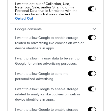
Δικαιούχοι είναι ο γονέας, οι γονείς ή οι
I want to opt-out of Collection, Use,
Retention, Sale, and/or Sharing of my
ασκούντες την επιμέλεια (ανάδοχοι,
Personal Data that Is Unrelated with the
Purposes for which it was collected.
κηδεμόνες κ.λπ.) ωφελούμενων παιδιών,
Opted Out
που:
Google consents
- κατά τα έτη 2024-2025, συμπλήρωσαν
συνολικά
25 ημέρες ασφάλισης στον e-EΦΚΑ
I want to allow Google to enable storage
related to advertising like cookies on web or
ή/και ειδικής παροχής προστασίας
device identifiers in apps.
μητρότητας ή/και τακτικής επιδότησης
ανεργίας ή/και επιδότησης μακροχρόνιας
I want to allow my user data to be sent to
ανεργίας ή
Google for online advertising purposes.
I want to allow Google to send me
- είναι εγγεγραμμένοι άνεργοι για
personalized advertising.
τουλάχιστον δύο μήνες κατά την ημερομηνία
λήξης της προθεσμίας υποβολής αιτήσεων ή
I want to allow Google to enable storage
related to analytics like cookies on web or
- είναι δικαιούχοι του βοηθήματος ανεργίας
device identifiers in apps.
αυτοτελώς-ανεξαρτήτως
απασχολούμενων
I want to allow Google to enable storage