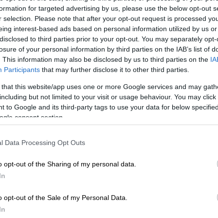
formation for targeted advertising by us, please use the below opt-out s
r selection. Please note that after your opt-out request is processed y
eing interest-based ads based on personal information utilized by us or
disclosed to third parties prior to your opt-out. You may separately opt-
losure of your personal information by third parties on the IAB’s list of
. This information may also be disclosed by us to third parties on the
IA
Participants
that may further disclose it to other third parties.
 that this website/app uses one or more Google services and may gath
including but not limited to your visit or usage behaviour. You may click 
 το ΕΘΝΟΣ στη Google
 to Google and its third-party tags to use your data for below specifi
ogle consent section.
υνίου, οι
Πανελλήνιες 2025
για τους
l Data Processing Opt Outs
Λ), με τους μαθητές να εξετάζονται στα
o opt-out of the Sharing of my personal data.
In
αι αυτά:
o opt-out of the Sale of my Personal Data.
In