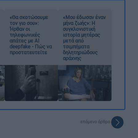
«Θα σκοτώσουμε
«Μου έδωσαν έναν
τον γιο σου»:
μήνα ζωής»: Η
Ήρθαν οι
συγκλονιστική
τηλεφωνικές
ιστορία μητέρας
απάτες με AI
μετά από
deepfake - Πώς να
τσιμπήματα
προστατευτείτε
δηλητηριώδους
αράχνης
επόμενο άρθρο