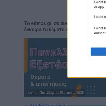
I want t
or app.
I want t
Το ethnos.gr. σε συνεργασία με το Ν
I want t
έγκαιρα τα θέματα και τις απαντήσει
authenti
Banner-Πανελλήνιες Εξετάσεις 2025
Διαβάστε ακόμη