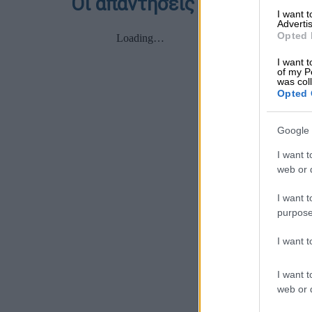
Οι απαντήσεις στα θέματα 
I want 
Advertis
Opted 
I want t
of my P
was col
Opted 
Google 
I want t
web or d
I want t
purpose
I want 
I want t
web or d