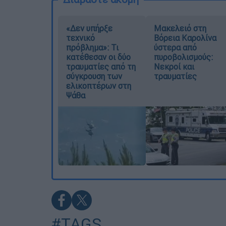
«Δεν υπήρξε
Μακελειό στη
τεχνικό
Βόρεια Καρολίνα
πρόβλημα»: Τι
ύστερα από
κατέθεσαν οι δύο
πυροβολισμούς:
τραυματίες από τη
Νεκροί και
σύγκρουση των
τραυματίες
ελικοπτέρων στη
Ψάθα
#TAGS