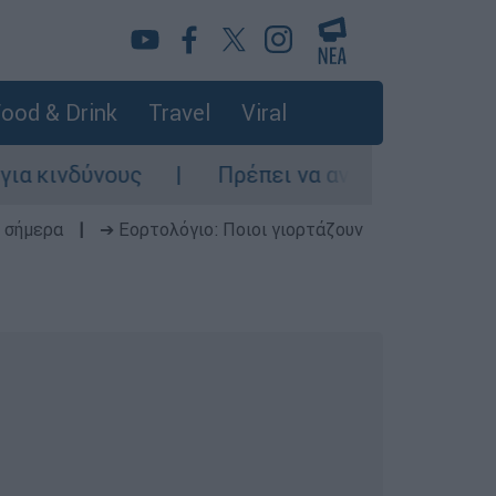
ood & Drink
Travel
Viral
δύνους
Πρέπει να ανησυχούμε μετά τη συντ
 σήμερα
|
➔ Εορτολόγιο: Ποιοι γιορτάζουν