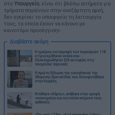
στο
Υπουργείο
, είναι ότι βλέπω αιτήματα για
τμήματα πηγαίνουν στην ανεξάρτητη αρχή,
δεν εγκρίνει το υπουργείο τη λειτουργία
τους, τα οποία έχουν να κάνουν με
καινοτόμο προσέγγιση».
Διαβάστε ακόμη
Η «μαύρη» καταγραφή των πυρκαγιών: 118
κτίρια κρίθηκαν «κόκκινα» -
Ολοκληρώθηκαν 325 αυτοψίες στις
πληγείσες περιοχές
Η πρώτη δήλωση της οικογένειας της
38χρονης Βρετανίδας που δολοφονήθηκε
στην Κυψέλη
Ντύθηκε «Χάρος», ανέβηκε στην οροφή
νοσοκομείου και κοιτούσε επίμονα τους
ασθενείς
«Όχι γκέι 17 Pro, αλλά σπασμένο 11άρι»: