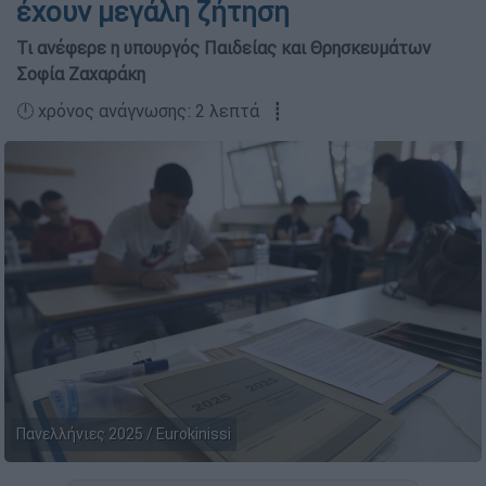
έχουν μεγάλη ζήτηση
Τι ανέφερε η υπουργός Παιδείας και Θρησκευμάτων
Σοφία Ζαχαράκη
🕛 χρόνος ανάγνωσης: 2 λεπτά ┋
Πανελλήνιες 2025 / Eurokinissi