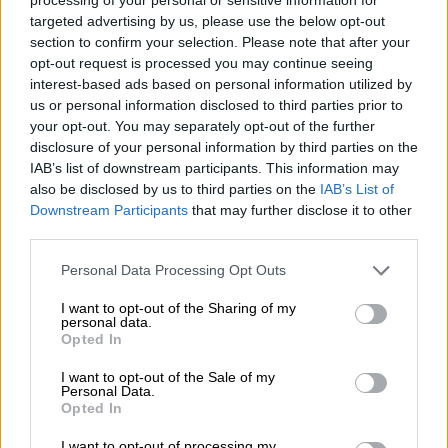
γραπτού διαγωνισμού του ΑΣΕΠ – Οι
targeted advertising by us, please use the below opt-out
σημαντικές καινοτομίες
section to confirm your selection. Please note that after your
opt-out request is processed you may continue seeing
interest-based ads based on personal information utilized by
us or personal information disclosed to third parties prior to
«Αμέσως μετά τα παιδιά θα περιμένουν
your opt-out. You may separately opt-out of the further
disclosure of your personal information by third parties on the
αρχές Ιουλίου την ανακοίνωση για να
IAB’s list of downstream participants. This information may
μπορέσουν να συμπληρώσουν το
also be disclosed by us to third parties on the
IAB’s List of
μηχανογραφικό τους. Έχει γίνει μια
Downstream Participants
that may further disclose it to other
σημαντική αλλαγή από τα χρόνια που όταν
third parties.
δώσαμε εμείς εξετάσεις, έχει πλέον τη
Please note that this website/app uses one or more Google
Personal Data Processing Opt Outs
δυνατότητα το παιδί αφού πάρει τους
services and may gather and store information including but
βαθμούς η μαθήτρια, ο μαθητής
να
not limited to your visit or usage behaviour. You may click to
I want to opt-out of the Sharing of my
personal data.
grant or deny consent to Google and its third-party tags to
συμπληρώσει το μηχανογραφικό»
, είπε η
Opted In
use your data for below specified purposes in below Google
αρμόδια υπουργός μιλώντας στην
ΕΡΤ
.
consent section.
I want to opt-out of the Sale of my
Personal Data.
«Παρατηρώ τα τελευταία χρόνια και το
Opted In
συζητούσα σήμερα και με τους ιθύνοντες
I want to opt-out of processing my