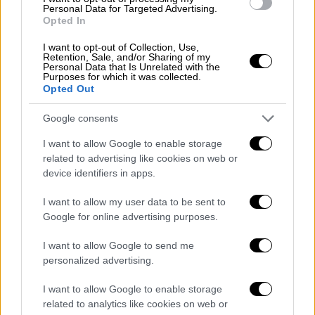
των εξετάσεων, ότι τα παιδιά πλέον κάνουν
Personal Data for Targeted Advertising.
Opted In
πιο στοχευμένες επιλογές, ξέρουν καλύτερα
πού θέλουν να πάνε, έχουν κάνει και
I want to opt-out of Collection, Use,
Retention, Sale, and/or Sharing of my
οικογενειακά προφανώς συζητήσεις και για
Personal Data that Is Unrelated with the
Purposes for which it was collected.
τη σχολή και για το μέρος, έτσι ώστε μετά
Opted Out
να είναι και πιο εύκολη για τον οικογενειακό
προγραμματισμό, το πού θα φοιτήσει το
Google consents
παιδί και αυτό θα συμβεί περίπου τις
I want to allow Google to enable storage
πρώτες μέρες του Ιουλίου, όταν δίνεται και
related to advertising like cookies on web or
η αντίστοιχη ενημέρωση από το υπουργείο
device identifiers in apps.
Παιδείας, έτσι ώστε να συμπληρώσουν τα
I want to allow my user data to be sent to
παιδιά το μηχανογραφικό μέχρι περίπου τα
Google for online advertising purposes.
μέσα Ιουλίου και τέλος Ιουλίου, τελευταίες
μέρες του Ιουλίου βγαίνουν πλέον οι βάσεις
I want to allow Google to send me
και μαθαίνουν κάθε παιδί και με SMS έχει
personalized advertising.
την δυνατότητα να ενημερωθεί για το πού
I want to allow Google to enable storage
επιτέλους μετά από μεγάλη προσπάθεια και
related to analytics like cookies on web or