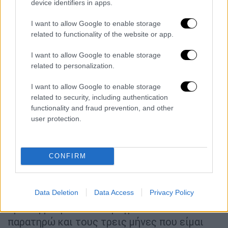
πολλά έτη πετυχαίνει», πρόσθεσε η κ.
device identifiers in apps.
Ζαχαράκη
.
I want to allow Google to enable storage
related to functionality of the website or app.
Αναφορικά με τις
σχολές
που παρουσιάζουν
«ζήτηση», η
υπουργός
ανέφερε: «Βλέπουμε
I want to allow Google to enable storage
πάρα πολλά παιδιά τα οποία μπαίνουν ούτως
related to personalization.
η άλλως και πληροφορική μπαίνουν και στο
I want to allow Google to enable storage
κομμάτι, μηχανικοί , έχουν πάρα πολύ μεγάλη
related to security, including authentication
ζήτηση, οι σχολές το βλέπετε. Και βέβαια
functionality and fraud prevention, and other
πέραν και των σχολών που είναι οι
user protection.
παραδοσιακές και στα χρόνια μας στο
κομμάτι της ιατρικής, πάντα περιζήτητο
πάρα πολύ και το κομμάτι της νοσηλευτικής»
CONFIRM
και πρόσθεσε: «Βλέπουμε δηλαδή σχολές οι
οποίες αυτή τη στιγμή έχουν ζήτηση και νέα
Data Deletion
Data Access
Privacy Policy
τμήματα τα οποία έχουν θα έλεγα καινοτόμο
προσέγγιση. Και ένα πράγμα το οποίο
παρατηρώ και τους τρεις μήνες που είμαι