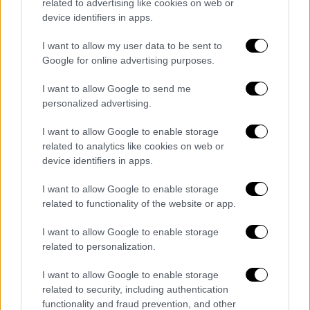
related to advertising like cookies on web or
Δείτε
ΕΔΩ
τα θέματα στις
Αρχές Οργάνωσης
device identifiers in apps.
και Διοίκησης (ΑΟΔ)
I want to allow my user data to be sent to
Google for online advertising purposes.
Δείτε
ΕΔΩ
τα θέματα στα
Στοιχεία Μηχανών
I want to allow Google to send me
personalized advertising.
I want to allow Google to enable storage
related to analytics like cookies on web or
Τα σχολιά σας δημοσιεύονται άμεσα με δική σας ευθύνη. Το
device identifiers in apps.
ΕΘΝΟΣ θα παρεμβαίνει και τα προσβλητικά σχόλια θα
διαγράφονται
I want to allow Google to enable storage
related to functionality of the website or app.
I want to allow Google to enable storage
related to personalization.
I want to allow Google to enable storage
related to security, including authentication
functionality and fraud prevention, and other