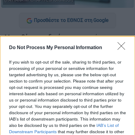
(ΤΑΤΙΑΝΑ ΜΠΟΛΑΡΗ/EUROKINISSI)
Προσθέστε το ΕΘΝΟΣ στη Google
Με
μαθήματα ειδικότητας
συνεχίστηκαν
σήμερα (9/6) οι
Πανελλήνιες Εξετάσεις 2026
Do Not Process My Personal Information
για τους υποψήφιους των
ΕΠΑΛ
.
If you wish to opt-out of the sale, sharing to third parties, or
Πιο συγκεκριμένα, οι υποψήφιοι
processing of your personal or sensitive information for
εξετάστηκαν στα
μαθήματα
:
Υγιεινή, Ναυτικό
targeted advertising by us, please use the below opt-out
Δίκαιο - Διεθνείς Κανονισμοί στη Ναυτιλία -
section to confirm your selection. Please note that after your
Εφαρμογές, Αρχές Οργάνωσης και Διοίκησης
opt-out request is processed you may continue seeing
interest-based ads based on personal information utilized by
(ΑΟΔ) και Στοιχεία Μηχανών.
us or personal information disclosed to third parties prior to
your opt-out. You may separately opt-out of the further
disclosure of your personal information by third parties on the
ΔΙΑΒΑΣΤΕ ΕΠΙΣΗΣ
IAB’s list of downstream participants. This information may
also be disclosed by us to third parties on the
IAB’s List of
Παιδεία
|
08.06.2026 12:56
Downstream Participants
that may further disclose it to other