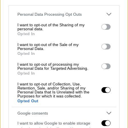
Πανελλήνιες εξετάσεις 2026:
third parties.
Δυσκολότερα από πέρσι, αλλά βατά
Please note that this website/app uses one or more Google
τα φετινά θέματα στην Οικονομία - Οι
Personal Data Processing Opt Outs
services and may gather and store information including but
απαντήσεις
not limited to your visit or usage behaviour. You may click to
I want to opt-out of the Sharing of my
personal data.
grant or deny consent to Google and its third-party tags to
Opted In
use your data for below specified purposes in below Google
Παιδεία
|
08.06.2026 14:29
consent section.
I want to opt-out of the Sale of my
Πανελλήνιες 2026: Βατά αλλά για
Personal Data.
καλά διαβασμένους τα θέματα σε
Opted In
Φυσική, Οικονομία και Ιστορία - Όλες
I want to opt-out of processing my
οι απαντήσεις
Personal Data for Targeted Advertising.
Opted In
I want to opt-out of Collection, Use,
Retention, Sale, and/or Sharing of my
Personal Data that Is Unrelated with the
Δείτε
ΕΔΩ
τα θέματα στην
Υγιεινή
Purposes for which it was collected.
Opted Out
Δείτε
ΕΔΩ
τα θέματα στο
Ναυτικό Δίκαιο -
Google consents
Διεθνείς Κανονισμοί στη Ναυτιλία -
Εφαρμογές
I want to allow Google to enable storage