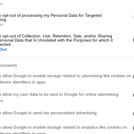
In
to opt-out of processing my Personal Data for Targeted
ing.
In
 για τις βάσεις – Σε ποια πεδία θα
o opt-out of Collection, Use, Retention, Sale, and/or Sharing
ersonal Data that Is Unrelated with the Purposes for which it
lected.
Out
 θυσίες και η δικαίωση - Αριστούχοι
consents
ν κορυφή
o allow Google to enable storage related to advertising like cookies on
evice identifiers in apps.
o allow my user data to be sent to Google for online advertising
ργεί από το
Εθνικό Δίκτυο Υποδομών
s.
Ε. (GRNET)
, εποπτευόμενο φορέα του
ς
, σε συνεργασία με τη
Γενική Διεύθυνση
to allow Google to send me personalized advertising.
ι Εξετάσεων
του
Υπουργείου Παιδείας,
o allow Google to enable storage related to analytics like cookies on
 πλαίσιο του
Ψηφιακού Μετασχηματισμού
evice identifiers in apps.