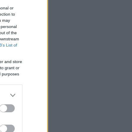
sonal or
ection to
ou may
 personal
out of the
 downstream
B’s List of
er and store
to grant or
ed purposes