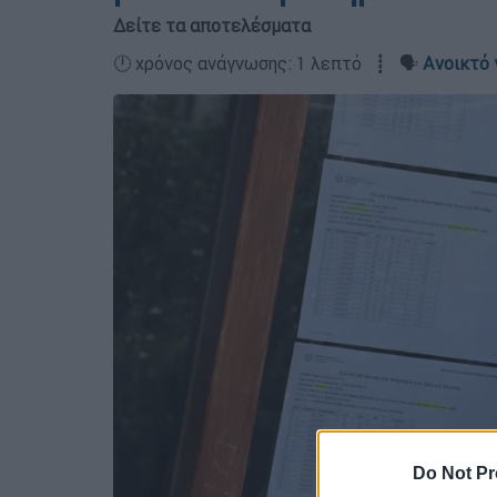
Δείτε τα αποτελέσματα
🕛 χρόνος ανάγνωσης: 1 λεπτό ┋ 🗣️
Ανοικτό 
Do Not Pr