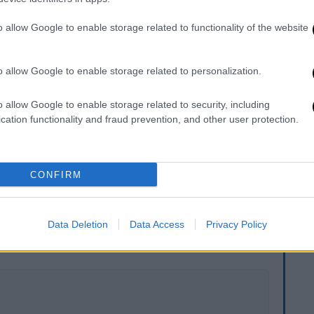
o allow Google to enable storage related to functionality of the website
τοιχεία
για τις
φετινές βαθμολογικές
ά και μουσικά μαθήματα καθώς και στις
o allow Google to enable storage related to personalization.
ις πανελλαδικές εξετάσεις ΓΕΛ και ΕΠΑΛ
o allow Google to enable storage related to security, including
cation functionality and fraud prevention, and other user protection.
ν ΓΕΛ
ν ΕΠΑΛ
CONFIRM
. Το ΕΘΝΟΣ θα παρεμβαίνει και τα προσβλητικά σχόλια θα
Data Deletion
Data Access
Privacy Policy