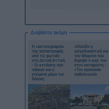
Διαβάστε ακόμη
Η «ακτινογραφία»
«Κλειδί» η
της καταστροφής
ιατροδικαστική για
από τις φωτιές
τον 90χρονο που
στη Δυτική Αττική
έκρυβε ο γιος του
- Οι εκτάσεις που
στον καταψύκτη -
κάηκαν και η
«Τον αγαπούσε
επόμενη μέρα του
παθολογικά»
δάσους