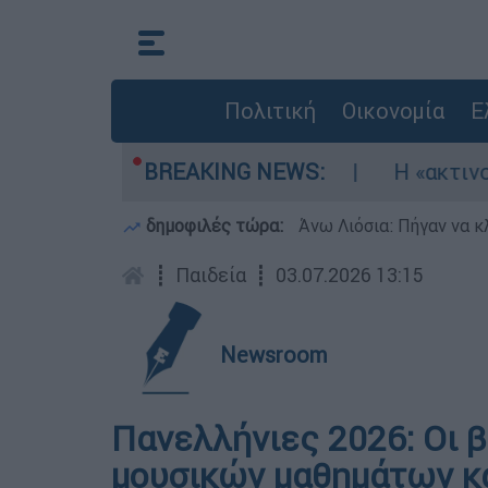
Πολιτική
Οικονομία
Ε
θηκαν τρία αεροσκάφη
BREAKING NEWS:
Η «ακτινογραφία» 
δημοφιλές τώρα:
Άνω Λιόσια: Πήγαν να κ
┋
Παιδεία
┋
03.07.2026 13:15
Newsroom
Πανελλήνιες 2026: Οι β
μουσικών μαθημάτων κα