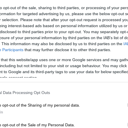
to opt-out of the sale, sharing to third parties, or processing of your per
formation for targeted advertising by us, please use the below opt-out s
r selection. Please note that after your opt-out request is processed y
eing interest-based ads based on personal information utilized by us or
disclosed to third parties prior to your opt-out. You may separately opt-
okinissi)
losure of your personal information by third parties on the IAB’s list of
. This information may also be disclosed by us to third parties on the
IA
Participants
that may further disclose it to other third parties.
 το ΕΘΝΟΣ στη Google
 that this website/app uses one or more Google services and may gath
including but not limited to your visit or usage behaviour. You may click 
inedu.gov.gr
οι
βαθμολογίες των ειδικών και
 to Google and its third-party tags to use your data for below specifi
θμοί επίδοσης στις πρακτικές δοκιμασίες
ogle consent section.
ανελλαδικών
Εξετάσεων
ΓΕΛ και ΕΠΑΛ
,
είας.
l Data Processing Opt Outs
άνουν τη
βαθμολογία
τους και με
γραπτό
o opt-out of the Sharing of my personal data.
φωνο
, εφόσον έχουν
ήδη υποβάλει σχετική
In
o opt-out of the Sale of my Personal Data.