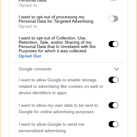
Opted In
I want to opt-out of processing my
Personal Data for Targeted Advertising.
Opted In
I want to opt-out of Collection, Use,
Retention, Sale, and/or Sharing of my
Personal Data that Is Unrelated with the
Purposes for which it was collected.
Opted Out
Google consents
I want to allow Google to enable storage
related to advertising like cookies on web or
device identifiers in apps.
Αλέξης Τσίπρας με Μυρτώ Κοροβέση
I want to allow my user data to be sent to
Τα βιογραφικά των 2 υποψηφίων
Google for online advertising purposes.
Ο
Μάριος Αθανασίου
είναι υποψήφιος στο
I want to allow Google to send me
personalized advertising.
Βόρειο Τομέα Αθηνών και γεννήθηκε στις 5