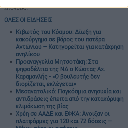
και γραμματέας της Νεολαίας ΣΥΡΙΖΑ στο
Διόνυσο.
ΟΛΕΣ ΟΙ ΕΙΔΗΣΕΙΣ
Κιβωτός του Κόσμου: Δίωξη για
κακούργημα σε βάρος του πατέρα
Αντώνιου – Κατηγορείται για κατάχρηση
ανηλίκου
Προαναγγελία Μητσοτάκη: Στα
ψηφοδέλτια της ΝΔ ο Κώστας Αχ.
Καραμανλής - «Ο βουλευτής δεν
διορίζεται, εκλέγεται»
Μεσανατολικό: Παγκόσμια ανησυχία και
αντιδράσεις έπειτα από την κατακόρυφη
κλιμάκωση της βίας
Χρέη σε ΑΑΔΕ και ΕΦΚΑ: Άνοιξαν οι
πλατφόρμες για 120 και 72 δόσεις –