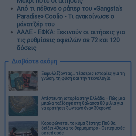
Μέχρι πότε οι αιτήσεις
Από τι πέθανε ο ράπερ του «Gangsta's
Paradise» Coolio - Τι ανακοίνωσε ο
μάνατζέρ του
ΑΑΔΕ - ΕΦΚΑ: Ξεκινούν οι αιτήσεις για
τις ρυθμίσεις οφειλών σε 72 και 120
δόσεις
Διαβάστε ακόμη
Ξεφυλλίζοντας... τέσσερις ιστορίες για τη
γνώση, τη φύση και την τεχνολογία
Απίστευτη ιστορία στην Ελλάδα – Πώς μια
μπάλα ταξίδεψε στη θάλασσα 80 μίλια για
να κρατήσει ζωντανό έναν 30χρονο!
Κορυφώνεται το κύμα ζέστης: Πού θα
δείξει 40αρια το θερμόμετρο - Οι περιοχές
σε red code