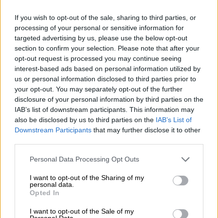
If you wish to opt-out of the sale, sharing to third parties, or
processing of your personal or sensitive information for
Αλέξης Τσίπρας με Μάριο Αθανασίου
targeted advertising by us, please use the below opt-out
section to confirm your selection. Please note that after your
opt-out request is processed you may continue seeing
interest-based ads based on personal information utilized by
us or personal information disclosed to third parties prior to
your opt-out. You may separately opt-out of the further
disclosure of your personal information by third parties on the
IAB’s list of downstream participants. This information may
also be disclosed by us to third parties on the
IAB’s List of
Downstream Participants
that may further disclose it to other
third parties.
Please note that this website/app uses one or more Google
Personal Data Processing Opt Outs
services and may gather and store information including but
not limited to your visit or usage behaviour. You may click to
I want to opt-out of the Sharing of my
personal data.
grant or deny consent to Google and its third-party tags to
Opted In
use your data for below specified purposes in below Google
consent section.
I want to opt-out of the Sale of my
Personal Data.