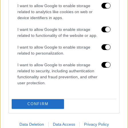
Αυγούστου του 1974 στην Αθήνα όπου και
I want to allow Google to enable storage
μεγάλωσε.
related to analytics like cookies on web or
device identifiers in apps.
Το 1995, αποφάσισε να γίνει ηθοποιός
ξεκινώντας τις σπουδές του στη Δραματική
I want to allow Google to enable storage
related to functionality of the website or app.
Σχολή του Γιώργου Θεοδοσιάδη από όπου
αποφοίτησε το 1998.
I want to allow Google to enable storage
related to personalization.
Στις αυτοδιοικητικές εκλογές του 2019
εξελέγη περιφερειακός σύμβουλος Αττικής
I want to allow Google to enable storage
με τον συνδυασμό της Ρένας Δούρου
related to security, including authentication
functionality and fraud prevention, and other
«Δύναμη Ζωής».
user protection.
Η
Μυρτώ Κοροβέση
είναι μόλις 25 ετών και
είναι η νεότερη υποψήφια στα ψηφοδέλτια
CONFIRM
του ΣΥΡΙΖΑ- ΠΣ στην ανατολική Αττική.
Είναι δικηγόρος και απόφοιτος της Νομικής
Σχολής Αθηνών με μεταπτυχιακές σπουδές
Data Deletion
Data Access
Privacy Policy