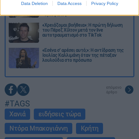
Data Deletion
Data Access
Privacy Policy
εμπλοκή» του ΝΑΤΟ σε επιθέσεις σε
ρωσικό έδαφος - Τα ονόματα και ο
«εγκέφαλος»
«Χρειάζομαι βοήθεια»: Η πρώτη δήλωση
του Πέρεζ Χίλτον μετά τον live
αυτοτραυματισμό στο TikTok
«Εσένα σ’ αρέσει αυτό;»: Η αντίδραση της
Ιουλίας Καλλιμάνη όταν της πέταξαν
λουλούδια στο πρόσωπο
επόμενο
άρθρο
#TAGS
Χανιά
ειδήσεις τώρα
Ντόρα Μπακογιάννη
Κρήτη