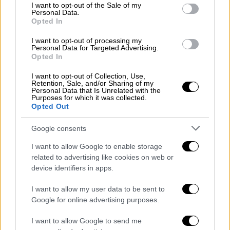
consent section.
βουλευτής Χανίων Βασίλης Διγαλάκης, ο
I want to opt-out of the Sale of my
Personal Data.
δήμαρχος Πλατανιά Γιάννης Μαλανδράκης, οι
Opted In
υποψήφιοι βουλευτές Γιώργος Πετράκης
I want to opt-out of processing my
του ΣΥΡΙΖΑ και Χαρίκλεια Ντερμανάκη της
Personal Data for Targeted Advertising.
ΝΔ, η σύζυγος του Παύλου Πολάκη, Δώρα
Opted In
Τσούκα, κ.ά.
I want to opt-out of Collection, Use,
Retention, Sale, and/or Sharing of my
Personal Data that Is Unrelated with the
ΟΛΕΣ ΟΙ ΕΙΔΗΣΕΙΣ
Purposes for which it was collected.
Opted Out
Διαρροή εγγράφων από το Πεντάγωνο:
Google consents
Πώς κατάφεραν να εντοπίσουν τον
βασικό ύποπτο – Όσα γνωρίζουμε μέχρι
I want to allow Google to enable storage
related to advertising like cookies on web or
στιγμής
device identifiers in apps.
Απίστευτο αλλά αληθινό: 50χρονη
αθλήτρια στην Ισπανία έμεινε σε σπηλιά
I want to allow my user data to be sent to
βάθους 70 μέτρων για 500 ολόκληρες
Google for online advertising purposes.
μέρες
I want to allow Google to send me
Τζακ Νίκολσον: Στο μπαλκόνι του