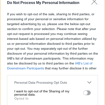
Do Not Process My Personal Information
Προσθέστε το ΕΘΝΟΣ στη Google
If you wish to opt-out of the sale, sharing to third parties, or
processing of your personal or sensitive information for
Στο
ίδιο τραπέζι
έκατσαν
Ντόρα
targeted advertising by us, please use the below opt-out
Μπακογιάννη
και...
Παύλος Πολάκης
,
section to confirm your selection. Please note that after your
opt-out request is processed you may continue seeing
στο παραδοσιακό παζάρι στις Βουκολιές στα
interest-based ads based on personal information utilized by
Χανιά!
us or personal information disclosed to third parties prior to
your opt-out. You may separately opt-out of the further
Οι δύο
τσούγκρισαν τα ποτήρια τους
και
disclosure of your personal information by third parties on the
ευχήθηκαν για το Πάσχα, όπως φαίνεται και
IAB’s list of downstream participants. This information may
στις φωτογραφίες που δημοσιεύει το
also be disclosed by us to third parties on the
IAB’s List of
zarpanews.gr
.
Downstream Participants
that may further disclose it to other
third parties.
Το μεγάλο παζάρι που γίνεται κάθε χρόνο
Please note that this website/app uses one or more Google
Personal Data Processing Opt Outs
Μεγάλη Παρασκευή στις Βουκολιές, μαζεύει
services and may gather and store information including but
πολύ κόσμο
, ιδιαίτερα φέτος.
not limited to your visit or usage behaviour. You may click to
I want to opt-out of the Sharing of my
personal data.
grant or deny consent to Google and its third-party tags to
Opted In
Στο τραπέζι διακρίνονται επίσης, ο
use your data for below specified purposes in below Google