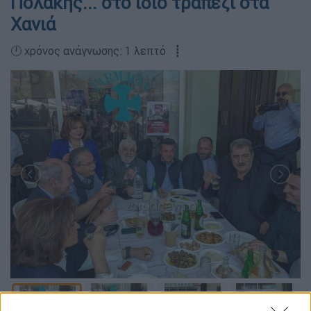
Πολάκης... στο ίδιο τραπέζι στα
Χανιά
🕛 χρόνος ανάγνωσης: 1 λεπτό ┋