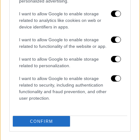
personalized advertising.
σπιτιού του, σε άθλια κατάσταση -
Φήμες θέλουν να έχει κλονιστεί η
I want to allow Google to enable storage
related to analytics like cookies on web or
πνευματική του υγεία
device identifiers in apps.
«Ανάσταση» για γιαγιά και εγγονάκι στον
Βόλο - Πώς μια ολόκληρη κοινωνία
I want to allow Google to enable storage
κινητοποιήθηκε για να τους χαρίσει
related to functionality of the website or app.
χαμόγελο
I want to allow Google to enable storage
Πώς ξεχωρίζεις το ελληνικό αρνί και
related to personalization.
κατσίκι - Τι αποκαλύπτουν οι σφραγίδες
Ευρωδολάρια: Τέλος εποχής για τα
I want to allow Google to enable storage
related to security, including authentication
futures που βασίζονται στο Libor
functionality and fraud prevention, and other
user protection.
Διαβάστε ακόμη
Σοκαριστικό βίντεο από το τροχαίο στις
Σέρρες που σκοτώθηκαν μητέρα και γιος:
CONFIRM
Το ΙΧ πέφτει πάνω στο φορτηγό
Νέα κλιμάκωση: Η Μόσχα δείχνει «άμεση