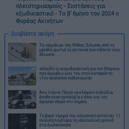
πλειστηριασμούς - Συστάσεις για
εξωδικαστικό - Το β' 6μηνο του 2024 ο
Φορέας Ακινήτων
Διαβάστε ακόμη
Τα «γεράκια» της Ψάθας: Έσωσαν από τη
μεγάλη φωτιά τη γειτονιά που κάποτε τους
έδιωχνε
«Κλειδί» η ιατροδικαστική για τον 90χρονο
που έκρυβε ο γιος του στον καταψύκτη -
«Τον αγαπούσε παθολογικά»
Άνω Λιόσια: Πήγαν να κλέψουν καλώδια,
έπαθε ηλεκτροπληξία ο ένας και τον
άφησαν νεκρό στο σημείο
Το βαρύ τίμημα της υπογεννητικότητας: 11
σχολεία λιγότερα τη νέα σχολική χρονιά
στα Δωδεκάνησα