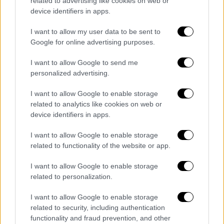
related to advertising like cookies on web or
«Ελένης», το οποίο και είχε δημοσιευτεί στο
device identifiers in apps.
Vanity Fair.
I want to allow my user data to be sent to
Google for online advertising purposes.
Συναντήθηκα εδώ στις Βρυξέλλες
I want to allow Google to send me
με μεγαλοπαράγοντα του Χόλιγουντ
personalized advertising.
, παλιό φίλο . Μου έλεγε ότι χρόνια
πριν ετοίμαζαν ταινία για την 17
I want to allow Google to enable storage
related to analytics like cookies on web or
Νοέμβρη με σκηνοθέτη τον
device identifiers in apps.
Σόντερμπεργκ . Δεν προχώρησε για
διάφορους λογους .
I want to allow Google to enable storage
Ο Τζωρτζ Κλούνεϊ στο ρόλο του
related to functionality of the website or app.
Μιχάλη Χρυσιχοϊδη . 👍
I want to allow Google to enable storage
related to personalization.
— Νίκη Τζαβέλα (@tzavelaniki)
May
25, 2023
I want to allow Google to enable storage
related to security, including authentication
ΟΛΕΣ ΟΙ ΕΙΔΗΣΕΙΣ
functionality and fraud prevention, and other