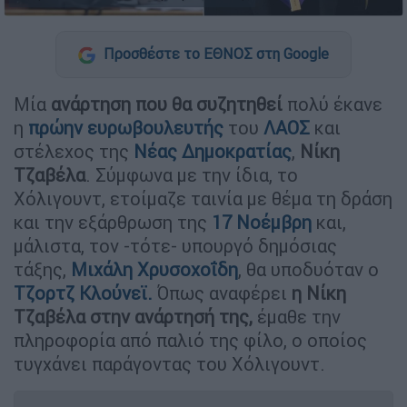
Προσθέστε το ΕΘΝΟΣ στη Google
Μία
ανάρτηση που θα συζητηθεί
πολύ έκανε
η
πρώην ευρωβουλευτής
του
ΛΑΟΣ
και
στέλεχος της
Νέας Δημοκρατίας
,
Νίκη
Τζαβέλα
. Σύμφωνα με την ίδια, το
Χόλιγουντ, ετοίμαζε ταινία με θέμα τη δράση
και την εξάρθρωση της
17 Νοέμβρη
και,
μάλιστα, τον -τότε- υπουργό δημόσιας
τάξης,
Μιχάλη Χρυσοχοΐδη
, θα υποδυόταν ο
Τζορτζ Κλούνεϊ.
Όπως αναφέρει
η Νίκη
Τζαβέλα στην ανάρτησή της,
έμαθε την
πληροφορία από παλιό της φίλο, ο οποίος
τυγχάνει παράγοντας του Χόλιγουντ.