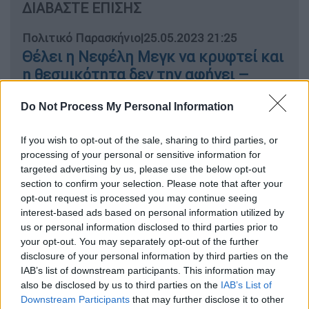
ΔΙΑΒΑΣΤΕ ΕΠΙΣΗΣ
Πολιτικό Παρασκήνιο
|
25.05.2023 21:25
Θέλει η Νεφέλη Μεγκ να κρυφτεί και
η θεσμικότητα δεν την αφήνει –
Χυδαίοι χαρακτηρισμοί της
Do Not Process My Personal Information
«εκλεκτής» YouTuber του
Μητσοτάκη για τον Τσίπρα
If you wish to opt-out of the sale, sharing to third parties, or
processing of your personal or sensitive information for
targeted advertising by us, please use the below opt-out
section to confirm your selection. Please note that after your
«
Συναντήθηκα εδώ στις Βρυξέλλες με
opt-out request is processed you may continue seeing
μεγαλοπαράγοντα του Χόλιγουντ
, παλιό
interest-based ads based on personal information utilized by
us or personal information disclosed to third parties prior to
φίλο . Μου έλεγε ότι χρόνια πριν ετοίμαζαν
your opt-out. You may separately opt-out of the further
ταινία για την 17 Νοέμβρη με σκηνοθέτη τον
disclosure of your personal information by third parties on the
Σόντερμπεργκ . Δεν προχώρησε για
IAB’s list of downstream participants. This information may
διάφορους λογους . Ο Τζορτζ Κλούνεϊ στο
also be disclosed by us to third parties on the
IAB’s List of
Downstream Participants
that may further disclose it to other
ρόλο του Μιχάλη Χρυσoχοϊδη», έγραψε η κ.