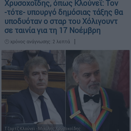
Χρυσοχοΐδης, όπως Κλούνεϊ: Τον
-τότε- υπουργό δημόσιας τάξης θα
υποδυόταν ο σταρ του Χόλιγουντ
σε ταινία για τη 17 Νοέμβρη
🕛 χρόνος ανάγνωσης: 2 λεπτά ┋
Τζορτζ Κλούνεϊ - Μιχάλης Χρυσοχοΐδης