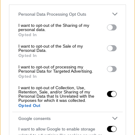
third parties.
Τζαβέλλα,
πηγαίνοντάς μας πίσω στο 2008
,
όταν δημοσιεύματα πράματι
αναφέρονταν σε
Please note that this website/app uses one or more Google
Personal Data Processing Opt Outs
services and may gather and store information including but
ταινία που ετοιμαζόταν στο Χόλιγουντ
για
not limited to your visit or usage behaviour. You may click to
I want to opt-out of the Sharing of my
την ελληνική τρομοκρατική οργάνωση.
personal data.
grant or deny consent to Google and its third-party tags to
Opted In
use your data for below specified purposes in below Google
Και ο Νίκολας Κέιτζ συζητιόταν για
consent section.
I want to opt-out of the Sale of my
τον ρόλο
Personal Data.
Opted In
Από τότε ακόμα, στα δημοσιεύματα,
I want to opt-out of processing my
αναφέρονταν τα
ονόματα των Τζορτζ
Personal Data for Targeted Advertising.
Opted In
Κλούνεϊ αλλά και Νίκολας Κέϊτζ
για τον
ρόλο του τότε υπουργού δημόσιας τάξης.
I want to opt-out of Collection, Use,
Retention, Sale, and/or Sharing of my
Μάλιστα, τη
σκηνοθεσία
της ταινίας
Personal Data that Is Unrelated with the
Purposes for which it was collected.
φημολογούνταν ότι
θα αναλάμβανε ο Όλιβερ
Opted Out
Στόουν
. Τότε, το ενδιαφέρον για τη
δημιουργία παραγωγής του Χόλιγουντ, είχε
Google consents
προκύψει μετά από άρθρο του Νικ Γκέιτζ ή
I want to allow Google to enable storage
Νίκου Γκατζογιάννη, του συγγραφέα της