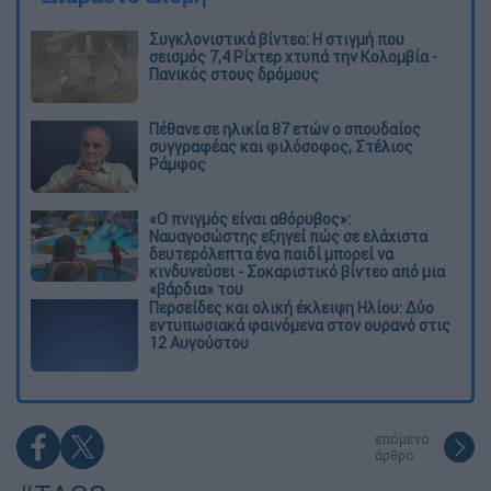
Συγκλονιστικά βίντεο: Η στιγμή που
σεισμός 7,4 Ρίχτερ χτυπά την Κολομβία -
Πανικός στους δρόμους
Πέθανε σε ηλικία 87 ετών ο σπουδαίος
συγγραφέας και φιλόσοφος, Στέλιος
Ράμφος
«Ο πνιγμός είναι αθόρυβος»:
Ναυαγοσώστης εξηγεί πώς σε ελάχιστα
δευτερόλεπτα ένα παιδί μπορεί να
κινδυνεύσει - Σοκαριστικό βίντεο από μια
«βάρδια» του
Περσείδες και ολική έκλειψη Ηλίου: Δύο
εντυπωσιακά φαινόμενα στον ουρανό στις
12 Αυγούστου
επόμενο
άρθρο