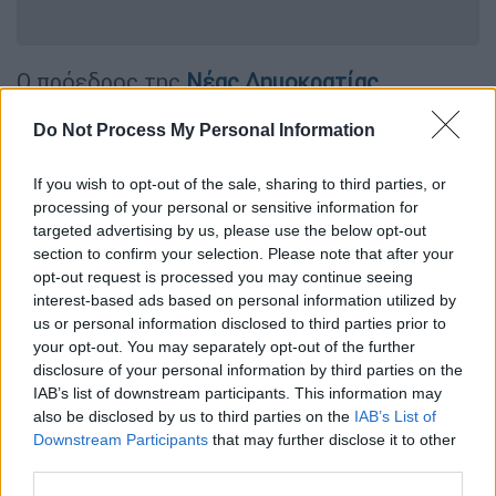
Ο πρόεδρος της
Νέας Δημοκρατίας
,
επέστρεψε στα κεντρικά γραφεία του
Do Not Process My Personal Information
κόμματός του στην Πειραιώς, ενόψει των
εκλογών της 25ης Ιουνίου
και έκανε μία
If you wish to opt-out of the sale, sharing to third parties, or
σχετική ανάρτηση στα μέσα κοινωνικής
processing of your personal or sensitive information for
δικτύωσης.
targeted advertising by us, please use the below opt-out
section to confirm your selection. Please note that after your
«Όπως ακριβώς προβλέπεται,
opt-out request is processed you may continue seeing
επιστροφή στο σπίτι»
interest-based ads based on personal information utilized by
us or personal information disclosed to third parties prior to
your opt-out. You may separately opt-out of the further
«Όπως ακριβώς προβλέπεται, επιστροφή
disclosure of your personal information by third parties on the
στο σπίτι μας, στη Νέα Δημοκρατία»,
IAB’s list of downstream participants. This information may
ανέφερε ο Κυριάκος Μητσοτάκης στην
also be disclosed by us to third parties on the
IAB’s List of
ανάρτηση, με τις
ασπρόμαυρες φωτογραφίες
Downstream Participants
that may further disclose it to other
που τη συνοδεύουν
να δείχνουν, τόσο τη
third parties.
διαδικασία παράδοσης - παραλαβής όσο και