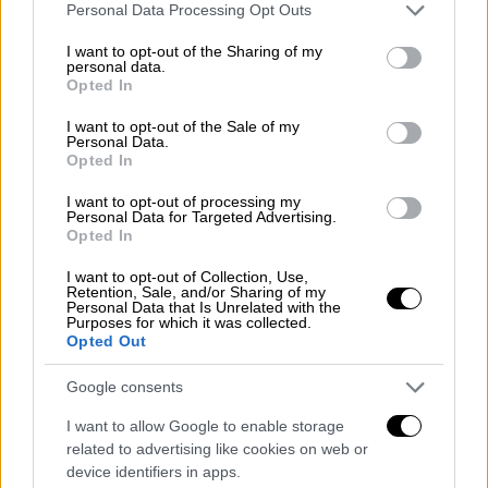
Please note that this website/app uses one or more Google
Personal Data Processing Opt Outs
την παρουσία του στα κεντρικά γραφεία της
services and may gather and store information including but
not limited to your visit or usage behaviour. You may click to
I want to opt-out of the Sharing of my
ΝΔ.
personal data.
grant or deny consent to Google and its third-party tags to
Opted In
use your data for below specified purposes in below Google
consent section.
I want to opt-out of the Sale of my
Personal Data.
Opted In
I want to opt-out of processing my
Personal Data for Targeted Advertising.
Opted In
I want to opt-out of Collection, Use,
Retention, Sale, and/or Sharing of my
Personal Data that Is Unrelated with the
Purposes for which it was collected.
Opted Out
Google consents
I want to allow Google to enable storage
related to advertising like cookies on web or
device identifiers in apps.