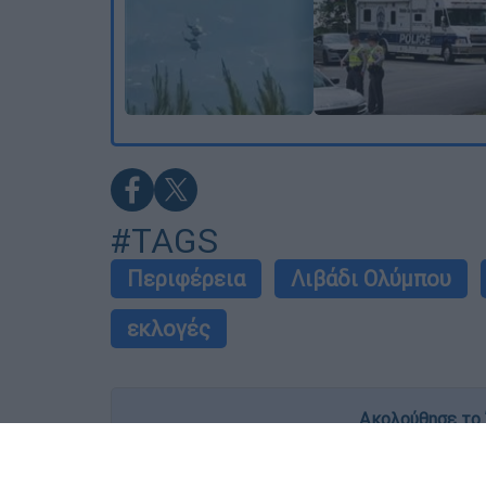
#TAGS
Περιφέρεια
Λιβάδι Ολύμπου
εκλογές
Ακολούθησε το 
Live όλες οι εξελίξεις λεπτό προς