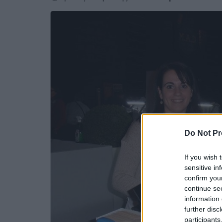
Do Not Pr
If you wish 
sensitive in
confirm you
continue se
information 
further disc
participants