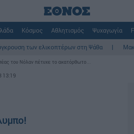
λάδα
Κόσμος
Αθλητισμός
Ψυχαγωγία
F
υση των ελικοπτέρων στη Ψάθα
Μακελειό σ
σέας του Νόλαν πέτυχε το ακατόρθωτο...
3 13:19
λυμπο!