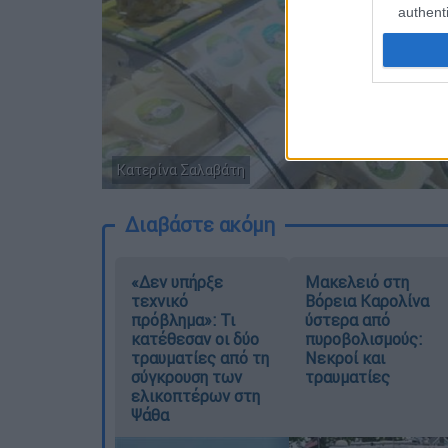
authenti
Κατερίνα Σαλαβάτη
Διαβάστε ακόμη
«Δεν υπήρξε
Μακελειό στη
τεχνικό
Βόρεια Καρολίνα
πρόβλημα»: Τι
ύστερα από
κατέθεσαν οι δύο
πυροβολισμούς:
τραυματίες από τη
Νεκροί και
σύγκρουση των
τραυματίες
ελικοπτέρων στη
Ψάθα