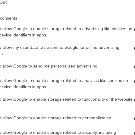
Out
ες με εκείνες των νέων στα μεγάλα αστικά
να ενεργοποιήσει περισσότερες γυναίκες
consents
με την επιχειρηματικότητα. Σύμμαχός της η
o allow Google to enable storage related to advertising like cookies on
evice identifiers in apps.
o allow my user data to be sent to Google for online advertising
s.
to allow Google to send me personalized advertising.
o allow Google to enable storage related to analytics like cookies on
evice identifiers in apps.
o allow Google to enable storage related to functionality of the website
o allow Google to enable storage related to personalization.
o allow Google to enable storage related to security, including