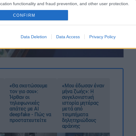
cation functionality and fraud prevention, and other user protection.
CONFIRM
Data Deletion
Data Access
Privacy Policy
«Θα σκοτώσουμε
«Μου έδωσαν έναν
τον γιο σου»:
μήνα ζωής»: Η
Ήρθαν οι
συγκλονιστική
τηλεφωνικές
ιστορία μητέρας
απάτες με AI
μετά από
deepfake - Πώς να
τσιμπήματα
προστατευτείτε
δηλητηριώδους
αράχνης