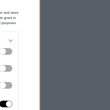
er and store
to grant or
ed purposes