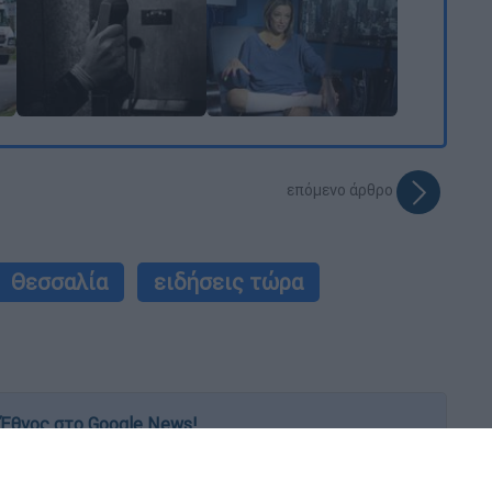
επόμενο άρθρο
Θεσσαλία
ειδήσεις τώρα
Έθνος στο Google News!
 λεπτό, με την υπογραφή του www.ethnos.gr