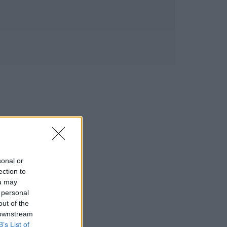
sonal or
ection to
ou may
 personal
out of the
 downstream
B’s List of