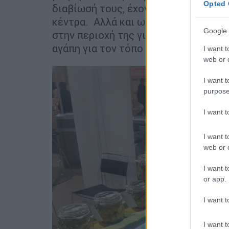
Opted 
διαβίωσή τους, έχοντας ίσες ευκαιρί
κέντρα. Αλλά και ως γυναίκα θέλει 
Google 
στην περιοχή της για να ασχοληθούν 
αγάπη για τον τόπο της.
I want t
web or d
I want t
purpose
I want 
I want t
web or d
I want t
or app.
I want t
I want t