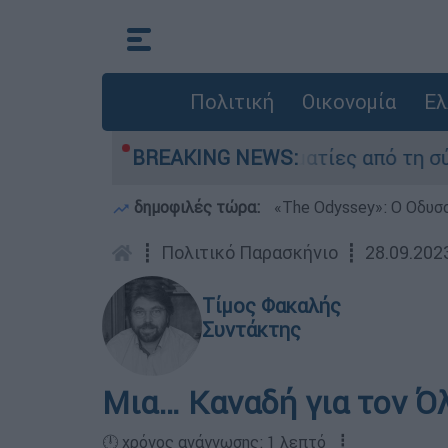
Πολιτική
Οικονομία
Ελ
Τι κατέθεσαν οι δύο τραυματίες από τη σύγκρο
BREAKING NEWS:
δημοφιλές τώρα:
«Τhe Odyssey»: Ο Οδυσ
┋
Πολιτικό Παρασκήνιο
┋
28.09.202
Τίμος Φακαλής
Συντάκτης
Μια… Καναδή για τον Ό
🕛 χρόνος ανάγνωσης: 1 λεπτό ┋