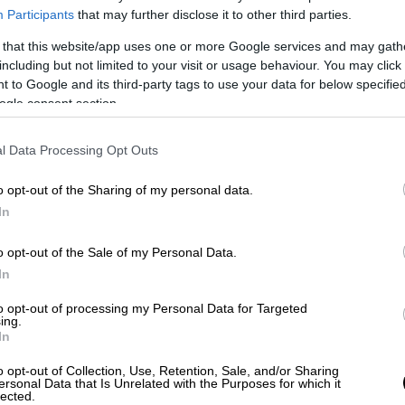
Participants
that may further disclose it to other third parties.
 that this website/app uses one or more Google services and may gath
including but not limited to your visit or usage behaviour. You may click 
 to Google and its third-party tags to use your data for below specifi
ogle consent section.
 το ΕΘΝΟΣ στη Google
l Data Processing Opt Outs
οινωνιολογία στον Καναδά αλλά την
ταν και οι γονείς της. Ερωτεύτηκε στο
o opt-out of the Sharing of my personal data.
ο βήμα, αφήνοντας το μακρινό Winnipeg για
In
 στον ορεινό χωριό του Ολύμπου. Πρόκειται
ίστεψε στις δυνατότητες του χωριού,
o opt-out of the Sale of my Personal Data.
In
ένων γλωσσών στο
Λιβάδι
και συμμετέχει
μένους κτηνοτροφικούς συνεταιρισμούς της
to opt-out of processing my Personal Data for Targeted
ing.
 μανίκια για να συμμετάσχει στα κοινά,
In
 των συμπολιτών της.
Στοίχημά της ως
να προτείνει πολιτικές και κίνητρα που θα
o opt-out of Collection, Use, Retention, Sale, and/or Sharing
ersonal Data that Is Unrelated with the Purposes for which it
στην επαρχία με γνώμονα την αξιοπρεπή
lected.