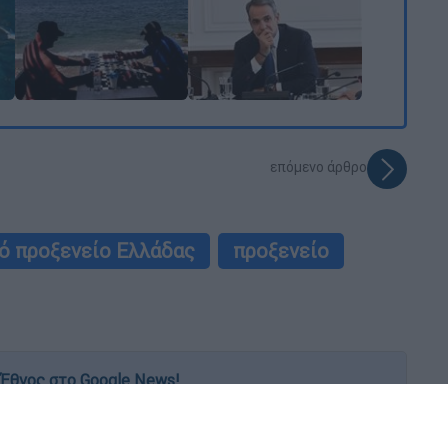
επόμενο άρθρο
κό προξενείο Ελλάδας
προξενείο
Έθνος στο Google News!
 λεπτό, με την υπογραφή του www.ethnos.gr