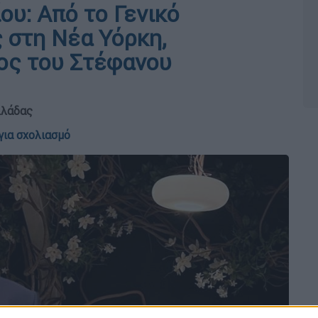
υ: Από το Γενικό
 στη Νέα Υόρκη,
ος του Στέφανου
λλάδας
για σχολιασμό