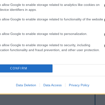
ενο, Ντίνο Κωνσταντίνου.
o allow Google to enable storage related to analytics like cookies on
evice identifiers in apps.
επίβλεψε το έργο των
υπηρεσιών
και τις
κανική Κοινότητα
, ενώ είχε παρουσία σε
o allow Google to enable storage related to functionality of the website
Υόρκη και ευρύτερα την Τριπολιτειακή
ιμένου το Γενικό Προξενείο να
o allow Google to enable storage related to personalization.
λής ψηφοφορίας για τις εθνικές εκλογές,
ταν και οι Έλληνες του εξωτερικού ψήφισαν
o allow Google to enable storage related to security, including
ίας τους.
cation functionality and fraud prevention, and other user protection.
ενος πρόξενος διοργάνωσε μία
κλειστή
ς συναδέλφους του στο Γενικό Προξενείο,
εργασία τους.
CONFIRM
Data Deletion
Data Access
Privacy Policy
. Το ΕΘΝΟΣ θα παρεμβαίνει και τα προσβλητικά σχόλια θα