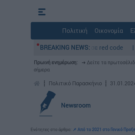
Πολιτική
Οικονομία
Ε
μόμετρο - Οι περιοχές σε red code
BREAKING NEWS:
Πέθανε
Πρωινή ενημέρωση:
➔ Δείτε τα πρωτοσέλι
σήμερα
┋
Πολιτικό Παρασκήνιο
┋
31.01.202
Newsroom
Ενότητες στο άρθρο:
📌 Από το 2021 στο Γενικό Προξ