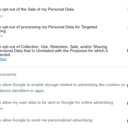
 του «Εθνικού Κήρυκα», ο κ. Παπαγεωργίου
o opt-out of the Sale of my Personal Data.
ικού συμβούλου
της αξιωματικής
In
ν Αθήνα, μετά από
2,5 χρόνια
στη Νέα Υόρκη.
to opt-out of processing my Personal Data for Targeted
ing.
In
o opt-out of Collection, Use, Retention, Sale, and/or Sharing
ersonal Data that Is Unrelated with the Purposes for which it
lected.
ό τα ΕΛΤΑ: Αυτό είναι το SMS που
Out
consents
o allow Google to enable storage related to advertising like cookies on
evice identifiers in apps.
οξενείο της Ελλάδας
o allow my user data to be sent to Google for online advertising
ήθηκε στο
Γενικό Προξενείο
της Ελλάδας
s.
021
, με προϊστάμενο τον τότε γενικό
to allow Google to send me personalized advertising.
ενώ από το φθινόπωρο του 2022