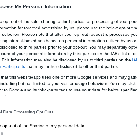
ocess My Personal Information
to opt-out of the sale, sharing to third parties, or processing of your per
formation for targeted advertising by us, please use the below opt-out s
r selection. Please note that after your opt-out request is processed y
eing interest-based ads based on personal information utilized by us or
disclosed to third parties prior to your opt-out. You may separately opt-
losure of your personal information by third parties on the IAB’s list of
. This information may also be disclosed by us to third parties on the
IA
Participants
that may further disclose it to other third parties.
 that this website/app uses one or more Google services and may gath
including but not limited to your visit or usage behaviour. You may click 
 to Google and its third-party tags to use your data for below specifi
ogle consent section.
 το ΕΘΝΟΣ στη Google
l Data Processing Opt Outs
υ
αποχωρεί από το
Γενικό Προξενείο
της
άνει διπλωματικός σύμβουλος του
o opt-out of the Sharing of my personal data.
In