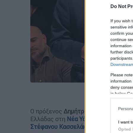
Do Not Pr
If you wish 
sensitive in
confirm you
continue se
information 
further disc
participants
Downstream 
Please note
information 
deny consent
in below Go
Προσθέστε
Persona
Ο πρόξενος
Δημήτριος Παπαγεωργίο
Ελλάδας στη
Νέα Υόρκη
και αναλαμβ
I want t
Στέφανου Κασσελάκη
.
Opted 