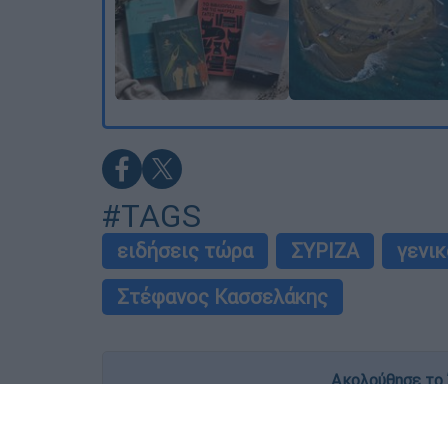
#TAGS
ειδήσεις τώρα
ΣΥΡΙΖΑ
γενι
Στέφανος Κασσελάκης
Ακολούθησε το 
Live όλες οι εξελίξεις λεπτό προς