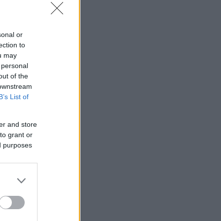
sonal or
ection to
ou may
 personal
out of the
 downstream
B’s List of
er and store
to grant or
ed purposes