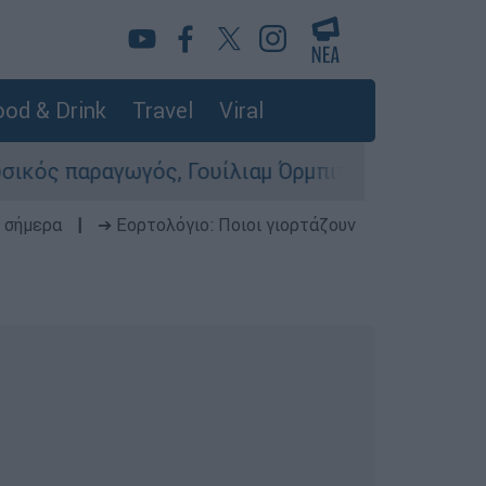
od & Drink
Travel
Viral
γωγός, Γουίλιαμ Όρμπιτ - Η καθοριστική συμβολ
 σήμερα
|
➔ Εορτολόγιο: Ποιοι γιορτάζουν