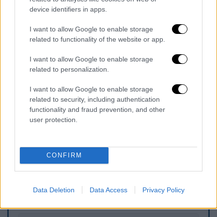
ευρωψηφοδέλτιο του ΣΥΡΙΖΑ το 2024
,
device identifiers in apps.
επειδή σεξιστικές δηλώσεις που είχε κάνει
στο παρελθόν προκάλεσαν δυσαρέσκεια
I want to allow Google to enable storage
μέσα στους κόλπους του κόμματος.
related to functionality of the website or app.
Πάντως, παρά το γεγονός ότι σκέφτεται να
I want to allow Google to enable storage
related to personalization.
διεκδικήσει την προεδρία του
ΣΥΡΙΖΑ
,
αποκάλυψε ότι στις ευρωεκλογές του 2024
I want to allow Google to enable storage
ψήφισε ...ΠΑΣΟΚ
, επειδή ήθελε να δείξει τη
related to security, including authentication
δυσαρέσκεια του στο πρόσωπο του
functionality and fraud prevention, and other
user protection.
Κασσελάκη.
CONFIRM
Τα σχολιά σας δημοσιεύονται άμεσα με δική σας ευθύνη. Το
ΕΘΝΟΣ θα παρεμβαίνει και τα προσβλητικά σχόλια θα
διαγράφονται
Data Deletion
Data Access
Privacy Policy