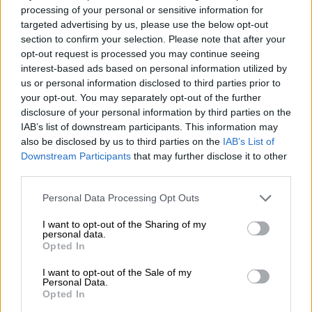
processing of your personal or sensitive information for
Στην ερώτηση του δημοσιογράφου του
targeted advertising by us, please use the below opt-out
section to confirm your selection. Please note that after your
ραδιοφωνικού σταθμού Talk 989, αν θα έβαζε
opt-out request is processed you may continue seeing
υποψηφιότητα
, απάντησε καταφατικά. «Να
interest-based ads based on personal information utilized by
σου πω
το σκέφτομαι,
ξέρεις γιατί, γιατ
ί δεν
us or personal information disclosed to third parties prior to
βλέπω κάποιον υποψήφιο
ο οποίος θα
your opt-out. You may separately opt-out of the further
disclosure of your personal information by third parties on the
μπορούσε να το
συμμαζέψει
», είπε
IAB’s list of downstream participants. This information may
χαρακτηριστικά.
also be disclosed by us to third parties on the
IAB’s List of
Downstream Participants
that may further disclose it to other
third parties.
ΔΙΑΒΑΣΤΕ ΕΠΙΣΗΣ
Please note that this website/app uses one or more Google
Personal Data Processing Opt Outs
Πολιτική
|
13.09.2024 10:14
services and may gather and store information including but
Πολάκης: Δεν θέλω το κέντρο θέλω
not limited to your visit or usage behaviour. You may click to
I want to opt-out of the Sharing of my
personal data.
grant or deny consent to Google and its third-party tags to
να κερδίσουμε ξανά τον δημοκρατικό
Opted In
use your data for below specified purposes in below Google
προοδευτικό κόσμο - Όπως ο Ανδρέας
consent section.
I want to opt-out of the Sale of my
με το ΠΑΣΟΚ και ο Τσίπρας το '15
Personal Data.
Opted In