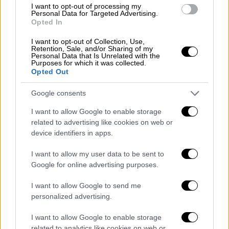
I want to opt-out of processing my
Personal Data for Targeted Advertising.
Opted In
«Ο έκπτωτος δεν ξέρουμε, έβαλε
υποψηφιότητα;» διερωτήθηκε στη συνέχεια
I want to opt-out of Collection, Use,
Retention, Sale, and/or Sharing of my
ο κ
Παπανώτας
, αναφερόμενος στον
Personal Data that Is Unrelated with the
Purposes for which it was collected.
Στέφανο Κασσελάκη.
Opted Out
Θέλει να διεκδικήσει την προεδρία
Google consents
αλλά ψήφισε ... ΠΑΣΟΚ
I want to allow Google to enable storage
«Εγώ αν θες να σου απαντήσω σοβαρά
, θα δω
related to advertising like cookies on web or
device identifiers in apps.
ποιοι βάζουν υποψηφιότητά
και αν κρίνω ότι
κανένας από όλους αυτούς δεν μπορεί να
I want to allow my user data to be sent to
είναι ο
συνεκτικός κρίκος
που χρειάζεται η
Google for online advertising purposes.
κορυφή του ΣΥΡΙΖΑ για να ενωθούν όλοι οι
I want to allow Google to send me
υπόλοιποι από κάτω, τότε θα βάλω και εγώ
personalized advertising.
υποψηφιότητα», συνέχισε ο Δημήτρης
Παπανώτας, πο
υ αποπέμφθηκε από το
I want to allow Google to enable storage
related to analytics like cookies on web or