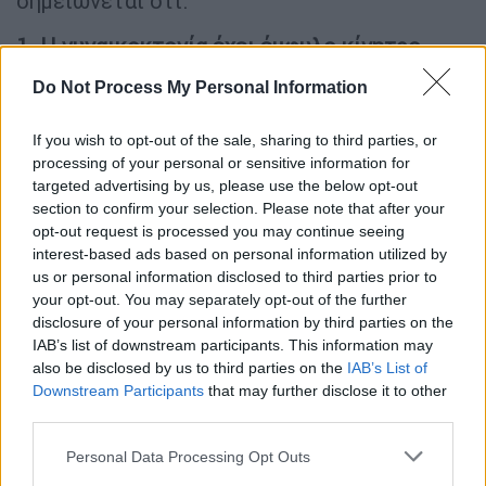
σημειώνεται ότι:
1. Η γυναικοκτονία έχει έμφυλο κίνητρο.
Do Not Process My Personal Information
If you wish to opt-out of the sale, sharing to third parties, or
processing of your personal or sensitive information for
targeted advertising by us, please use the below opt-out
section to confirm your selection. Please note that after your
opt-out request is processed you may continue seeing
interest-based ads based on personal information utilized by
us or personal information disclosed to third parties prior to
your opt-out. You may separately opt-out of the further
disclosure of your personal information by third parties on the
IAB’s list of downstream participants. This information may
also be disclosed by us to third parties on the
IAB’s List of
View this post on Instagram
Downstream Participants
that may further disclose it to other
third parties.
Please note that this website/app uses one or more Google
Personal Data Processing Opt Outs
services and may gather and store information including but