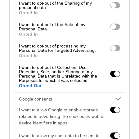
not limited to your visit or usage behaviour. You may click to
I want to opt-out of the Sharing of my
personal data.
grant or deny consent to Google and its third-party tags to
Opted In
use your data for below specified purposes in below Google
consent section.
I want to opt-out of the Sale of my
Personal Data.
2. Κάθε γυναίκα μετράει.
Opted In
I want to opt-out of processing my
Personal Data for Targeted Advertising.
Opted In
I want to opt-out of Collection, Use,
Retention, Sale, and/or Sharing of my
Personal Data that Is Unrelated with the
Purposes for which it was collected.
Opted Out
Google consents
I want to allow Google to enable storage
related to advertising like cookies on web or
device identifiers in apps.
View this post on Instagram
I want to allow my user data to be sent to