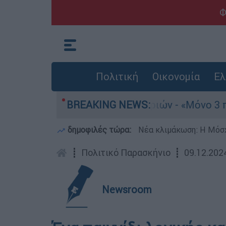
Φ
Πολιτική
Οικονομία
Ελ
τους 8 βιασμούς τουριστριών - «Μόνο 3 περιστα
BREAKING NEWS:
δημοφιλές τώρα:
Νέα κλιμάκωση: Η Μόσχ
┋
Πολιτικό Παρασκήνιο
┋
09.12.202
Newsroom