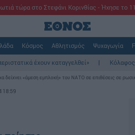
ωτιά τώρα στο Στεφάνι Κορινθίας - Ήχησε το 1
λάδα
Κόσμος
Αθλητισμός
Ψυχαγωγία
F
τικά έχουν καταγγελθεί»
Κόλαφος ΟΟΣΑ: Σ
α δείχνει «άμεση εμπλοκή» του ΝΑΤΟ σε επιθέσεις σε ρωσι
4 18:59