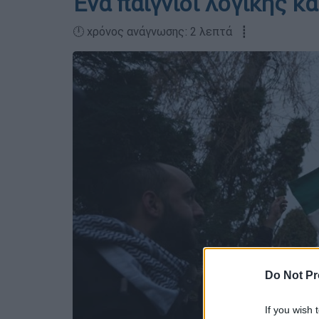
Ένα παιγνίδι λογικής κα
🕛 χρόνος ανάγνωσης: 2 λεπτά ┋
Do Not Pr
If you wish 