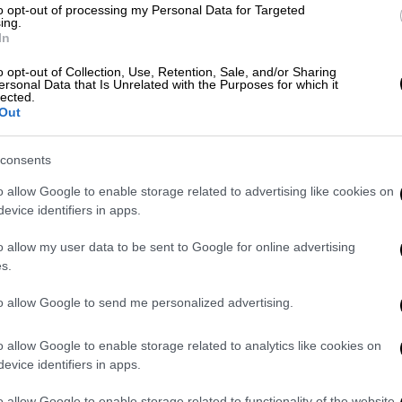
to opt-out of processing my Personal Data for Targeted
ing.
ήν την χώρα,
In
o opt-out of Collection, Use, Retention, Sale, and/or Sharing
ersonal Data that Is Unrelated with the Purposes for which it
lected.
ίν’ η πρόθεσίς μου.
Out
ματά τους —
 τα λέμε τώρα;
consents
o allow Google to enable storage related to advertising like cookies on
,
evice identifiers in apps.
,
ό.
o allow my user data to be sent to Google for online advertising
λάβει,
s.
to allow Google to send me personalized advertising.
τρεις.
o allow Google to enable storage related to analytics like cookies on
evice identifiers in apps.
το ίδιο.
o allow Google to enable storage related to functionality of the website