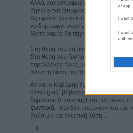
Αλλά, κατεστραμμένος άνθρωπος, τί
or app.
Ζητώ ο ταλαίπωρος να μπαλωθώ.
Ας φρόντιζαν οι κραταιοί θεοί
I want t
να δημιουργήσουν έναν τέταρτο καλό
Μετά χαράς θα πήγαινα μ’ αυτόν».
I want t
authenti
Στη θέση του Ζαβίνα βάλτε τους
Ρωσ
Στη θέση του Γρυπού, τους
τζιχαντισ
παραλλαγές τους, μαζί με τον
Ερντογ
Και στη θέση του Υρκανού, τους
Κού
Αν και ο Καβάφης έγραψε το ποίημα σ
θέτει (μαζί βέβαια με τα θέματα του
δημόσιας διοίκησης) για τις τύχες τ
ζωντανά
… Και δεν υπάρχουν πια και 
βιώσιμη και ενωτική λύση…
T.X.