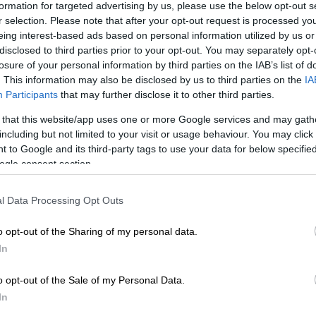
formation for targeted advertising by us, please use the below opt-out s
r selection. Please note that after your opt-out request is processed y
eing interest-based ads based on personal information utilized by us or
disclosed to third parties prior to your opt-out. You may separately opt-
losure of your personal information by third parties on the IAB’s list of
. This information may also be disclosed by us to third parties on the
IA
Participants
that may further disclose it to other third parties.
 that this website/app uses one or more Google services and may gath
 το ΕΘΝΟΣ στη Google
including but not limited to your visit or usage behaviour. You may click 
 to Google and its third-party tags to use your data for below specifi
ogle consent section.
 Καβάφης έγραψε το 1930 ένα από τα
l Data Processing Opt Outs
α να μιλήσει με παραβολές («Κι αν σου μιλώ
ιατί τ’ ακούς γλυκύτερα» έγραψε περίπου
o opt-out of the Sharing of my personal data.
In
ια διαχρονικά θέματα… Ωστόσο, η
ομοιότητα
o opt-out of the Sale of my Personal Data.
In