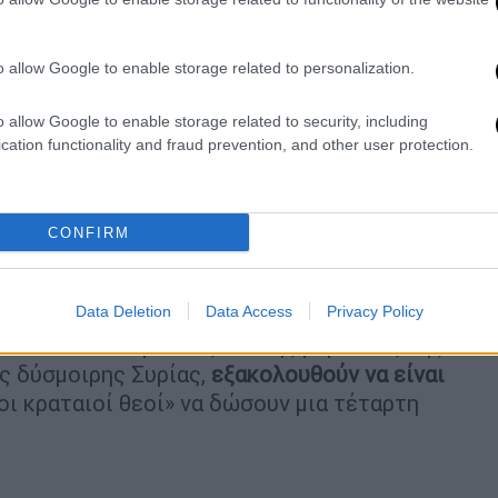
 φταίω εγώ.
o allow Google to enable storage related to personalization.
.
o allow Google to enable storage related to security, including
cation functionality and fraud prevention, and other user protection.
ο-Ασαντικούς
με τους
Αλαουίτες
…
τές
με τις διάφορες φατρίες και
CONFIRM
άν
.
ρδους
και τους
Αμερικανούς
.
χεδόν πριν έναν αιώνα, τα
διλήμματα
που
Data Deletion
Data Access
Privacy Policy
 πελατειακού κράτους και της ρεμούλας της
ης δύσμοιρης Συρίας,
εξακολουθούν να είναι
«οι κραταιοί θεοί» να δώσουν μια τέταρτη