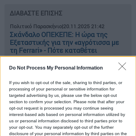
ΔΙΑΒΑΣΤΕ ΕΠΙΣΗΣ
Πολιτικό Παρασκήνιο
|
20.11.2025 21:42
Σκάνδαλο ΟΠΕΚΕΠΕ: Η ώρα της
Εξεταστικής για την «αγρότισσα με
τη Ferrari» - Πότε καταθέτει
Do Not Process My Personal Information
«Καμία "σκοτεινή αίθουσα", κανένα "κομμένο
If you wish to opt-out of the sale, sharing to third parties, or
ρεύμα", καμία "άπονη ζωή" στον σκιοπαίχτη
processing of your personal or sensitive information for
του Καραγκιόζη. Άλλο ένα
πλαστό
targeted advertising by us, please use the below opt-out
section to confirm your selection. Please note that after your
κατασκεύασμα
που διαψεύδεται
opt-out request is processed you may continue seeing
κατηγορηματικά» επισημαίνει μεταξύ άλλων
interest-based ads based on personal information utilized by
ο δήμαρχος Αθηναίων.
us or personal information disclosed to third parties prior to
your opt-out. You may separately opt-out of the further
Αναλυτικά η ανάρτηση του Χάρη
disclosure of your personal information by third parties on the