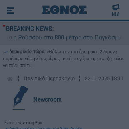
BREAKING NEWS:
α η Ρούσσου στα 800 μέτρα στο Παγκόσμιο Πρω
δημοφιλές τώρα:
«Θέλω τον πατέρα μου»: 27χρονη
παρέσυρε νύφη λίγες ώρες μετά το γάμο της και ζητούσε
να πάει σπίτι...
┋
Πολιτικό Παρασκήνιο
┋
22.11.2025 18:11
Newsroom
Ενότητες στο άρθρο:
📌 Αναλυτικά η ανάρτηση του Χάρη Δούκα