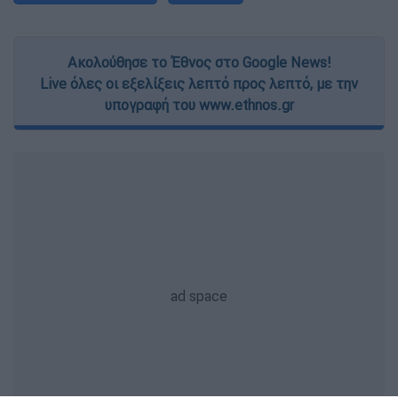
Ακολούθησε το Έθνος στο Google News!
Live όλες οι εξελίξεις λεπτό προς λεπτό, με την
υπογραφή του www.ethnos.gr