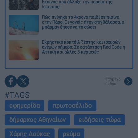
Εκείνος που άλλαξε την πορεία της
Ιστορίας!
Πώς πνίγηκε το 4χρονο παιδί σε πισίνα
στην Πάρο: Οι γονείς ήταν στη θάλασσα, ο
μπάρμαν έπεσε να το σώσει
Εκρηκτικό κοκτέιλ ζέστης και ισχυρών
ανέμων σήμερα: Σε κατάσταση Red Code η
Αττική και άλλες 5 περιοχές
επόμενο
άρθρο
#TAGS
εφημερίδα
πρωτοσέλιδο
δήμαρχος Αθηναίων
ειδήσεις τώρα
Χάρης Δούκας
ρεύμα