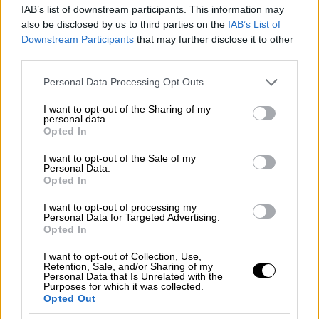
Δούκα
IAB’s list of downstream participants. This information may
also be disclosed by us to third parties on the
IAB’s List of
Downstream Participants
that may further disclose it to other
Η Espresso ξαναχτυπά με ένα ακόμη
third parties.
συκοφαντικό δημοσίευμα.
Please note that this website/app uses one or more Google
Personal Data Processing Opt Outs
Καμία «σκοτεινή αίθουσα», κανένα «κομμένο
services and may gather and store information including but
ρεύμα», καμία «άπονη ζωή» στον σκιοπαίχτη
not limited to your visit or usage behaviour. You may click to
I want to opt-out of the Sharing of my
personal data.
grant or deny consent to Google and its third-party tags to
του Καραγκιόζη. Άλλο ένα πλαστό
Opted In
use your data for below specified purposes in below Google
κατασκεύασμα που διαψεύδεται
consent section.
I want to opt-out of the Sale of my
κατηγορηματικά.
Personal Data.
Opted In
Ο Σωτήρης Χαρίδημος
μίλησε πριν από λίγο
I want to opt-out of processing my
στον Αθήνα 9.84
για «στημένο ψέμα». Το
Personal Data for Targeted Advertising.
σημερινό πρωτοσέλιδο της εφημερίδας
δεν
Opted In
έχει καμία σχέση με την πραγματικότητα
.
I want to opt-out of Collection, Use,
Ακριβώς το αντίθετο συμβαίνει.
Retention, Sale, and/or Sharing of my
Personal Data that Is Unrelated with the
Purposes for which it was collected.
Αυτές οι κατασκευασμένες ιστορίες, όμως,
Opted Out
δεν εμφανίζονται για πρώτη φορά. Για ποιον