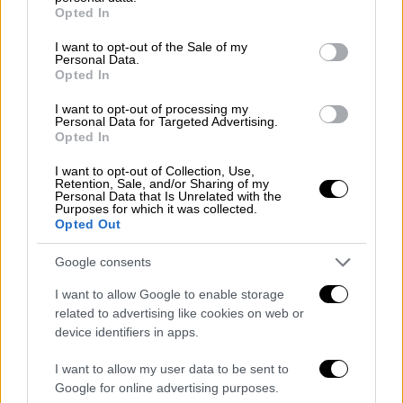
Γιατί η κυβέρνηση μιλά για μία κάλπη
grant or deny consent to Google and its third-party tags to
Opted In
και ξορκίζει τη χαλαρή ψήφο
use your data for below specified purposes in below Google
consent section.
I want to opt-out of the Sale of my
Personal Data.
Opted In
«Φτιάχνουμε ομάδα για πρωτάθλημα. Τα
I want to opt-out of processing my
Personal Data for Targeted Advertising.
χρώματα τα βρήκαμε. Το
μπλε της πατρίδας
Opted In
μας, το κόκκινο των αγώνων μας
. Τα
I want to opt-out of Collection, Use,
υπόλοιπα, στην πλατεία Θησείου, την Τρίτη
Retention, Sale, and/or Sharing of my
Personal Data that Is Unrelated with the
26 Μαΐου, στις 8 το βράδυ. Σας περιμένω
Purposes for which it was collected.
Opted Out
όλους εκεί» επισημαίνει ο Αλέξης Τσίπρας.
Google consents
I want to allow Google to enable storage
related to advertising like cookies on web or
device identifiers in apps.
I want to allow my user data to be sent to
Google for online advertising purposes.