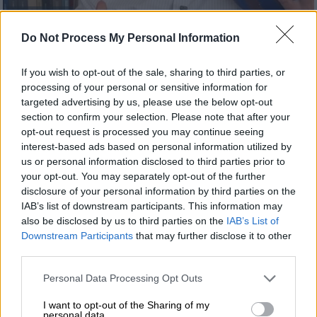
(screenshot)
Do Not Process My Personal Information
Προσθέστε το ΕΘΝΟΣ στη Google
If you wish to opt-out of the sale, sharing to third parties, or
processing of your personal or sensitive information for
Κάτι από… Μπαρτσελόνα φιλοδοξεί ο
targeted advertising by us, please use the below opt-out
section to confirm your selection. Please note that after your
Αλέξης Τσίπρας
να θυμίζει το
νέο του κόμμα
,
opt-out request is processed you may continue seeing
όπως έδειξε ο πρώην πρωθυπουργός με νέο
interest-based ads based on personal information utilized by
βίντεο που ανέβασε.
us or personal information disclosed to third parties prior to
your opt-out. You may separately opt-out of the further
Μεταξύ άλλων αναφέρει ποια
χρώματα
disclosure of your personal information by third parties on the
επέλεξε ενώ απευθύνει κάλεσμα στον κόσμο
IAB’s list of downstream participants. This information may
also be disclosed by us to third parties on the
IAB’s List of
για τα αποκαλυπτήρια της ερχόμενης Τρίτης.
Downstream Participants
that may further disclose it to other
third parties.
ΔΙΑΒΑΣΤΕ ΕΠΙΣΗΣ
Please note that this website/app uses one or more Google
Personal Data Processing Opt Outs
services and may gather and store information including but
Πολιτική
|
24.05.2026 06:55
not limited to your visit or usage behaviour. You may click to
I want to opt-out of the Sharing of my
personal data.