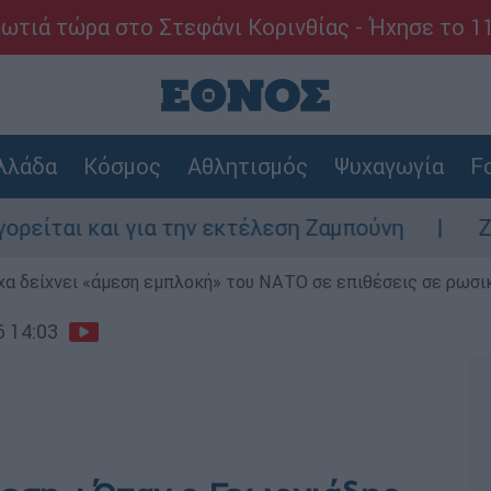
ωτιά τώρα στο Στεφάνι Κορινθίας - Ήχησε το 1
λλάδα
Κόσμος
Αθλητισμός
Ψυχαγωγία
Fo
 και για την εκτέλεση Ζαμπούνη
Ζάκυνθος
α δείχνει «άμεση εμπλοκή» του ΝΑΤΟ σε επιθέσεις σε ρωσι
6 14:03