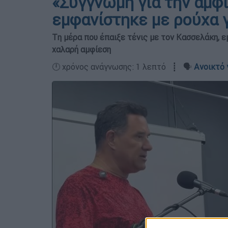
«Συγγνώμη για την αμφ
εμφανίστηκε με ρούχα 
Tη μέρα που έπαιξε τένις με τον Κασσελάκη, ε
χαλαρή αμφίεση
🕛 χρόνος ανάγνωσης: 1 λεπτό ┋ 🗣️
Ανοικτό 