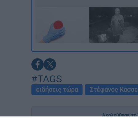
#TAGS
ειδήσεις τώρα
Στέφανος Κασσε
Ακολούθησε το 
Live όλες οι εξελίξεις λεπτό προς