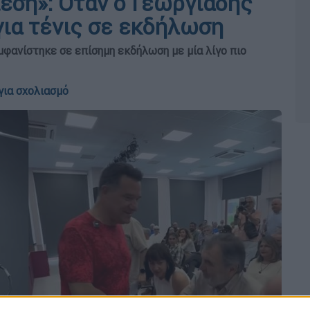
ίεση»: Όταν ο Γεωργιάδης
για τένις σε εκδήλωση
μφανίστηκε σε επίσημη εκδήλωση με μία λίγο πιο
για σχολιασμό