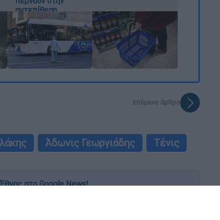
περνούν στην
αντεπίθεση
επόμενο άρθρο
λάκης
Άδωνις Γεωργιάδης
Τένις
Έθνος στο Google News!
 λεπτό, με την υπογραφή του www.ethnos.gr