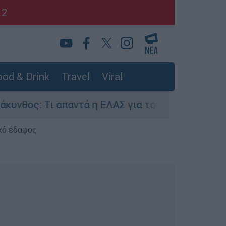
12
od & Drink
Travel
Viral
: Τι απαντά η ΕΛΑΣ για τους 8 βιασμούς τουριστ
κό έδαφος