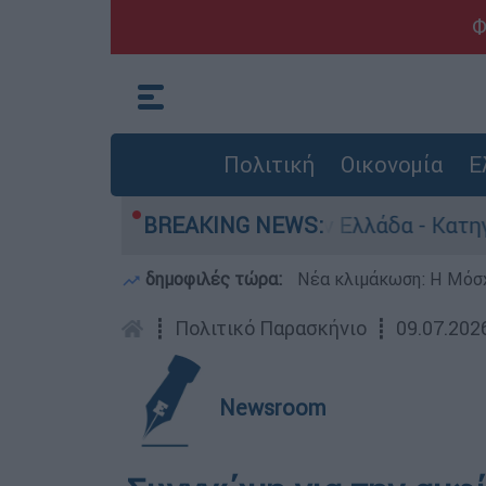
Φ
Πολιτική
Οικονομία
Ε
ια ανθρωποκτονίες στην Ελλάδα - Κατηγορείται
BREAKING NEWS:
δημοφιλές τώρα:
Νέα κλιμάκωση: Η Μόσχ
┋
Πολιτικό Παρασκήνιο
┋
09.07.202
Newsroom