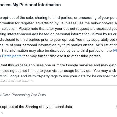
ocess My Personal Information
to opt-out of the sale, sharing to third parties, or processing of your per
formation for targeted advertising by us, please use the below opt-out s
r selection. Please note that after your opt-out request is processed y
eing interest-based ads based on personal information utilized by us or
disclosed to third parties prior to your opt-out. You may separately opt-
losure of your personal information by third parties on the IAB’s list of
. This information may also be disclosed by us to third parties on the
IA
Participants
that may further disclose it to other third parties.
 that this website/app uses one or more Google services and may gath
 το ΕΘΝΟΣ στη Google
including but not limited to your visit or usage behaviour. You may click 
 to Google and its third-party tags to use your data for below specifi
υκαιρία να διαφημίζει την αγάπη του για το
ogle consent section.
ει αρκετά συχνά το παρών στα κορτ.
ρα που έπαιξε τένις με τον Κασσελάκη,
l Data Processing Opt Outs
 μία λίγο πιο χαλαρή αμφίεση.
o opt-out of the Sharing of my personal data.
υ τένις,
χωρίς ευτυχώς να κρατάει τη
In