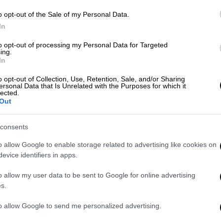
ην αμφίεση. Το είχα πει ότι θα είμαι για
o opt-out of the Sale of my Personal Data.
ε σε συγκέντρωση κατοίκων των
In
to opt-out of processing my Personal Data for Targeted
ing.
In
o opt-out of Collection, Use, Retention, Sale, and/or Sharing
ersonal Data that Is Unrelated with the Purposes for which it
lected.
πτωτιστής καταδρομέας - Τα άλματα
Out
consents
o allow Google to enable storage related to advertising like cookies on
evice identifiers in apps.
 κατοίκους, απηύθυνε ομιλία και φυσικά
l media.
o allow my user data to be sent to Google for online advertising
s.
to allow Google to send me personalized advertising.