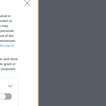
sonal or
ection to
ou may
 personal
out of the
 downstream
B’s List of
er and store
to grant or
ed purposes