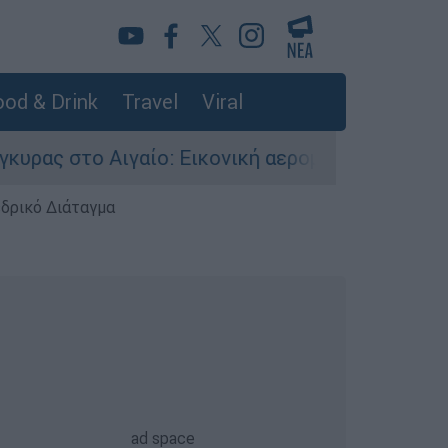
od & Drink
Travel
Viral
γαίο: Εικονική αερομαχία ανάμεσα σε ελληνικά 
εδρικό Διάταγμα