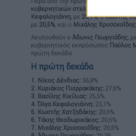
Πέρα από την πρώτη τριάδα, την
κορ
κυβερνητικών στελεχών με την υψηλ
Κεφαλογιάννη
, με
23,1%
, ο
Κωστής Χ
με
20,5%
, και ο
Μιχάλης Χρυσοχοΐδης
Ακολουθούν ο
Άδωνις Γεωργιάδης
, μ
κυβερνητικός εκπρόσωπος
Παύλος 
πρώτη δεκάδα.
Η πρώτη δεκάδα
1. Νίκος Δένδιας:
36,8%
2. Κυριάκος Πιερρακάκης:
27,6%
3. Βασίλης Κικίλιας:
25,5%
4. Όλγα Κεφαλογιάννη:
23,1%
5. Κωστής Χατζηδάκης:
20,6%
6. Τάκης Θεοδωρικάκος:
20,5%
7. Μιχάλης Χρυσοχοΐδης:
20,5%
8. Άδωνις Γεωργιάδης:
20,3%