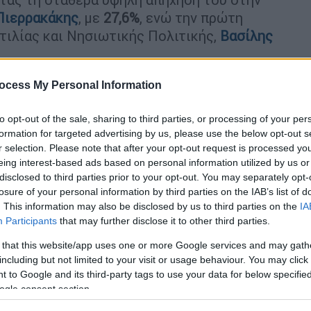
Πιερρακάκης
, με
27,6%
, ενώ την πρώτη
τιλίας και Νησιωτικής Πολιτικής,
Βασίλης
ocess My Personal Information
to opt-out of the sale, sharing to third parties, or processing of your per
formation for targeted advertising by us, please use the below opt-out s
35 και casus belli - Πώς «διαβάζει»
r selection. Please note that after your opt-out request is processed y
τουρκικά
eing interest-based ads based on personal information utilized by us or
disclosed to third parties prior to your opt-out. You may separately opt-
losure of your personal information by third parties on the IAB’s list of
. This information may also be disclosed by us to third parties on the
IA
 στα υπουργεία Υγείας και Προστασίας
Participants
that may further disclose it to other third parties.
 that this website/app uses one or more Google services and may gath
including but not limited to your visit or usage behaviour. You may click 
 to Google and its third-party tags to use your data for below specifi
ogle consent section.
κατάταξης