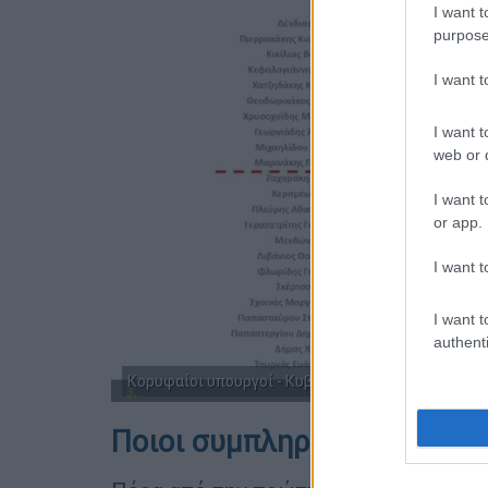
I want t
purpose
I want 
I want t
web or d
I want t
or app.
I want t
I want t
authenti
Κορυφαίοι υπουργοί - Κυβέρνηση
Ποιοι συμπληρώνουν την π