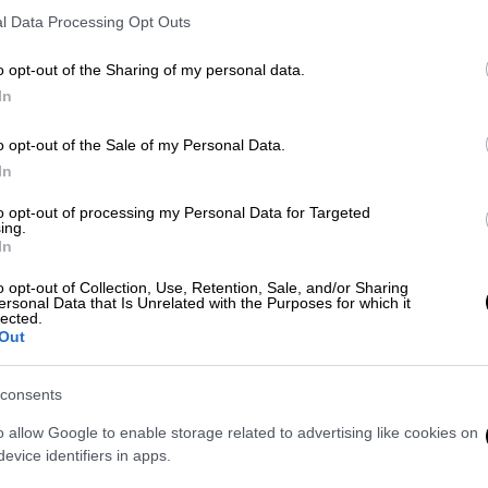
l Data Processing Opt Outs
ισχυρή παρουσία του
Νίκου
Δένδια
, ο οποίος
ρόσωπα με την υψηλότερη απήχηση, έχοντας
o opt-out of the Sharing of my personal data.
In
 με κρίσιμα ζητήματα
εθνικής άμυνας
και
o opt-out of the Sale of my Personal Data.
ριάκος Πιερρακάκης
, ο οποίος έχει
In
ν ψηφιοποίηση του κράτους και το προφίλ
to opt-out of processing my Personal Data for Targeted
ing.
In
παρουσία του
Βασίλη Κικίλια
στην πρώτη
o opt-out of Collection, Use, Retention, Sale, and/or Sharing
ι Νησιωτικής Πολιτικής να βρίσκεται το
ersonal Data that Is Unrelated with the Purposes for which it
lected.
μμή θεμάτων που αφορούν τη
ναυτιλία, την
Out
διαχείριση κρίσιμων ζητημάτων στο πεδίο
consents
o allow Google to enable storage related to advertising like cookies on
evice identifiers in apps.