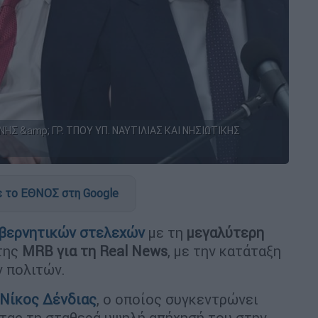
Σ &amp; ΓΡ. ΤΠΟΥ ΥΠ. ΝΑΥΤΙΛΙΑΣ ΚΑΙ ΝΗΣΙΩΤΙΚΗΣ
 το ΕΘΝΟΣ στη Google
βερνητικών στελεχών
με τη
μεγαλύτερη
της
MRB
για τη Real
News
, με την κατάταξη
 πολιτών.
Νίκος Δένδιας
, ο οποίος συγκεντρώνει
ντας τη σταθερά υψηλή απήχησή του στην