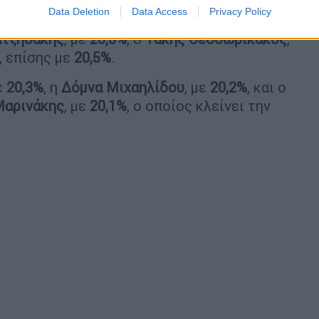
υφαία δεκάδα των υπουργών και
Data Deletion
Data Access
Privacy Policy
ότερη ευνοϊκή γνώμη
συμπληρώνουν η
Όλγα
ατζηδάκης
, με
20,6%
, ο
Τάκης Θεοδωρικάκος
,
, επίσης με
20,5%
.
ε
20,3%
, η
Δόμνα Μιχαηλίδου
, με
20,2%
, και ο
Μαρινάκης
, με
20,1%
, ο οποίος κλείνει την