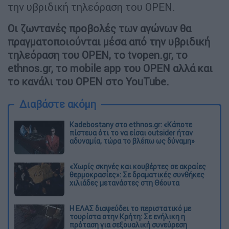
την υβριδική τηλεόραση του OPEN.
Οι ζωντανές προβολές των αγώνων θα
πραγματοποιούνται μέσα από την υβριδική
τηλεόραση του OPEN, το tvopen.gr, το
ethnos.gr, το mobile app του OPEN αλλά και
το κανάλι του OPEN στο YouTube.
Διαβάστε ακόμη
Kadebostany στο ethnos.gr: «Κάποτε
πίστευα ότι το να είσαι outsider ήταν
αδυναμία, τώρα το βλέπω ως δύναμη»
«Χωρίς σκηνές και κουβέρτες σε ακραίες
θερμοκρασίες»: Σε δραματικές συνθήκες
χιλιάδες μετανάστες στη Θέουτα
Η ΕΛΑΣ διαψεύδει το περιστατικό με
τουρίστα στην Κρήτη: Σε ενήλικη η
πρόταση για σεξουαλική συνεύρεση