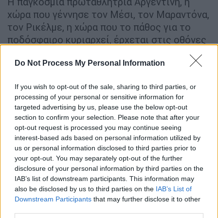
Η παγκόσμια πρωταθλήτρια Αργεντινή, η
χώρα που γέννησε τον Μέσι, τον Μαραντόνα,
τον Ρικέλμε, η χώρα που το πάθος για το
ποδόσφαιρο κυριαρχεί, έρχεται στις οθόνες
μας για 180 μαγικούς αγώνες, από τις 11
Do Not Process My Personal Information
Μαρτίου μέχρι και τις 16 Δεκεμβρίου. Θα
απολαύσουμε το ντέρμπι μεταξύ των
If you wish to opt-out of the sale, sharing to third parties, or
αιωνίων αντιπάλων
Μπόκα Τζούνιορς
και
processing of your personal or sensitive information for
Ρίβερ Πλέιτ
αλλά και τη μοναδική
targeted advertising by us, please use the below opt-out
ατμόσφαιρα σε Μπομπονέρα και
section to confirm your selection. Please note that after your
Μονουμεντάλ. Ντάριο Μπενεντέτο, Νικολάς
opt-out request is processed you may continue seeing
interest-based ads based on personal information utilized by
Ντε Λα Κρουθ και πολλοί ακόμη αστέρες θα
us or personal information disclosed to third parties prior to
πρωταγωνιστούν κάθε εβδομάδα στην
your opt-out. You may separately opt-out of the further
υβριδική τηλεόραση του
OPEN
, μέχρι την
disclosure of your personal information by third parties on the
τελική καταξίωση και την κατάκτηση του
IAB’s list of downstream participants. This information may
also be disclosed by us to third parties on the
IAB’s List of
τίτλου.
Downstream Participants
that may further disclose it to other
third parties.
Και φυσικά η Βραζιλία. Η χώρα της σάμπα και