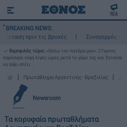
BREAKING NEWS:
σταση πριν τις βροχές
Συναγερμός στον Λ
δημοφιλές τώρα:
«Θέλω τον πατέρα μου»: 27χρονη
παρέσυρε νύφη λίγες ώρες μετά το γάμο της και ζητούσε
να πάει σπίτι...
┋
Πρωτάθλημα Αργεντινής- Βραζιλίας
┋
10.
Newsroom
Τα κορυφαία πρωταθλήματα