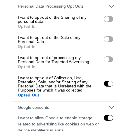
του jogo bonito. Εκεί όπου έγραψαν ιστορία
Please note that this website/app uses one or more Google
Personal Data Processing Opt Outs
αστέρες όπως ο Πελέ, ο Ρονάλντο, ο
services and may gather and store information including but
not limited to your visit or usage behaviour. You may click to
I want to opt-out of the Sharing of my
Ροναλντίνιο και ο Νεϊμάρ. Η μεγάλη Σάντος,
personal data.
grant or deny consent to Google and its third-party tags to
η πρωταθλήτρια Παλμέιρας του Αμπέλ
Opted In
use your data for below specified purposes in below Google
Φερέιρα και η Φλαμένγκο υπόσχονται
consent section.
I want to opt-out of the Sale of my
μονομαχίες που θα χαρίσουν απίθανες
Personal Data.
Opted In
συγκινήσεις. Γκαμπιγκόλ, Ντε Αρασκαέτα και
δεκάδες ακόμη μάγοι της μπάλας θα
I want to opt-out of processing my
Personal Data for Targeted Advertising.
ξεδιπλώνουν κάθε εβδομάδα το ταλέντο
Opted In
τους και θα προσφέρουν απλόχερα το
I want to opt-out of Collection, Use,
ποδόσφαιρο των ονείρων μας.
Retention, Sale, and/or Sharing of my
Personal Data that Is Unrelated with the
Purposes for which it was collected.
Το Βραζιλιάνικο Πρωτάθλημα Ποδοσφαίρου
Opted Out
ξεκινάει από τις 15 Απριλίου και θα
μετρήσει 152 αγώνες μέχρι και τις 3
Google consents
Δεκεμβρίου! Μείνετε συντονισμένοι!!
I want to allow Google to enable storage
related to advertising like cookies on web or
Στην υβριδική τηλεόραση του OPEN έχουν
device identifiers in apps.