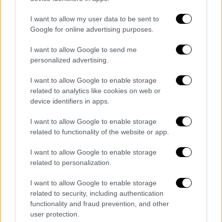
πρόσβαση οι κάτοχοι των SMART
τηλεοράσεων, οι οποίοι εφόσον
I want to allow my user data to be sent to
Google for online advertising purposes.
συντονιστούν στη συχνότητα του καναλιού
με τη χρήση του κόκκινου κουμπιού στο
I want to allow Google to send me
τηλεκοντρόλ τους, έχουν πρόσβαση στη
personalized advertising.
βιβλιοθήκη του καναλιού.
I want to allow Google to enable storage
Συγκεκριμένα:
related to analytics like cookies on web or
device identifiers in apps.
Το κόκκινο κουμπί ανοίγει το κεντρικό
I want to allow Google to enable storage
HBBTV application
related to functionality of the website or app.
Το πράσινο κουμπί δίνει άμεση
πρόσβαση στην εκπομπή των
I want to allow Google to enable storage
στοιχηματικών προβλέψεων
related to personalization.
Στο κίτρινο κουμπί υπάρχει το
I want to allow Google to enable storage
καθημερινό μονόλεπτο αθλητικό δελτίο
related to security, including authentication
ειδήσεων
functionality and fraud prevention, and other
Στο μπλε κουμπί βρίσκεται η ζωντανή
user protection.