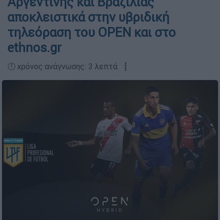
Αργεντινής και Βραζιλίας
αποκλειστικά στην υβριδική
τηλεόραση του OPEN και στο
ethnos.gr
🕛 χρόνος ανάγνωσης: 3 λεπτά ┋