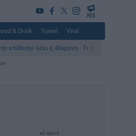
ood & Drink
Travel
Viral
εση» λέει η 46χρονη - Τι αποκάλυψε στους αστυν
σμο