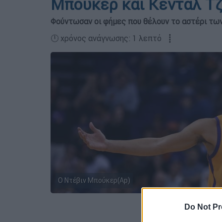
Μπούκερ και Κένταλ Τ
Φούντωσαν οι φήμες που θέλουν το αστέρι των 
🕛 χρόνος ανάγνωσης: 1 λεπτό ┋
Ο Ντέβιν Μπούκερ(Ap)
Do Not Pr
Προσθέστε