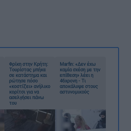
Φρίκη στην Κρήτη:
Marfin: «Δεν έχω
Τουρίστας μπήκε
καμία σχέση με την
σε κατάστημα και
επίθεση» λέει η
ρώτησε πόσο
46χρονη - Τι
«κοστίζει» ανήλικο
αποκάλυψε στους
κορίτσι για να
αστυνομικούς
ασελγήσει πάνω
του