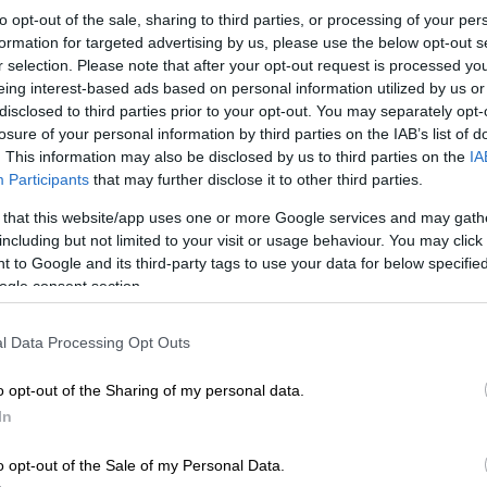
to opt-out of the sale, sharing to third parties, or processing of your per
ς έχει δείξει την… προτίμηση της στο
ΝΒΑ
formation for targeted advertising by us, please use the below opt-out s
τά καιρούς έκαναν τα κορίτσια της γνωστής
r selection. Please note that after your opt-out request is processed y
eing interest-based ads based on personal information utilized by us or
ανδαλοθηρικές ιστοσελίδες των ΗΠΑ
disclosed to third parties prior to your opt-out. You may separately opt-
 οικογένειας, το διάσημο μοντέλο Κένταλ
losure of your personal information by third parties on the IAB’s list of
 τον 23χρονο
Ντέβιν Μπούκερ
.
. This information may also be disclosed by us to third parties on the
IA
Participants
that may further disclose it to other third parties.
ίνιξ Σανς
να πραγματοποιεί μια μικρή
 that this website/app uses one or more Google services and may gath
ν Κένταλ πυροδοτώντας έτσι την φημολογία
including but not limited to your visit or usage behaviour. You may click 
ι, ακολουθούν τις οδηγίες κοινωνικής
 to Google and its third-party tags to use your data for below specifi
τον στενό κύκλο της οικογένειας ,πήγαν
ogle consent section.
ους», ανέφερε ανώνυμη πηγή στο ρεπορτάζ
επιπέδου All Star στο NBA και μάλιστα το
l Data Processing Opt Outs
ε υπογράψει με τους Σανς ήταν αξίας 158
o opt-out of the Sharing of my personal data.
In
o opt-out of the Sale of my Personal Data.