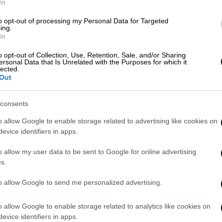
In
to opt-out of processing my Personal Data for Targeted
ing.
In
o opt-out of Collection, Use, Retention, Sale, and/or Sharing
ersonal Data that Is Unrelated with the Purposes for which it
lected.
Out
video
consents
o allow Google to enable storage related to advertising like cookies on
evice identifiers in apps.
o allow my user data to be sent to Google for online advertising
s.
to allow Google to send me personalized advertising.
e Road Trip with NBA Star Devin Booker
o allow Google to enable storage related to analytics like cookies on
t.co/XiV257rqkL
evice identifiers in apps.