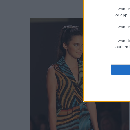
— TMZ (@
I want t
or app.
I want t
I want t
authenti