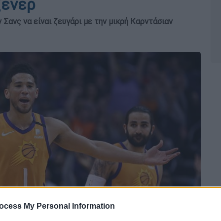
ζένερ
Σανς να είναι ζευγάρι με την μικρή Καρντάσιαν
ocess My Personal Information
 το ΕΘΝΟΣ στη Google