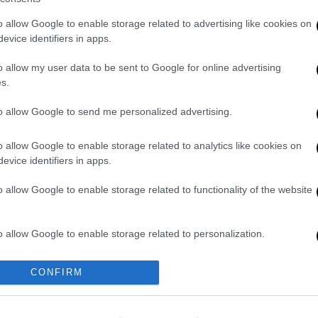
ρίτης σε μίνι μάρκετ - μανάβικο που
ίος είναι οπαδός του Παναθηναϊκού
και του
o allow Google to enable storage related to advertising like cookies on
evice identifiers in apps.
σούς χειρός, με αποτέλεσμα τον τραυματισμό
 κατάστημα.
o allow my user data to be sent to Google for online advertising
s.
ένων, ηλικίας 23 ετών, κατηγορείται ότι
εσης ένα σακίδιο πλάτης με προσωπικά
to allow Google to send me personalized advertising.
ης αστυνομικής έρευνας, ταυτοποιήθηκαν
ων, οι οποίοι συνελήφθησαν σε διάφορα
o allow Google to enable storage related to analytics like cookies on
evice identifiers in apps.
o allow Google to enable storage related to functionality of the website
ο αφαιρεθέν σακίδιο πλάτης με τα
ον οποίο αποδόθηκαν. Επιπρόσθετα, στο
 κατηγορουμένων, βρέθηκαν και
o allow Google to enable storage related to personalization.
υ: πέντε φωτοβολίδες, τρία καπνογόνα, δύο
ταλλική σιδερογροθιά, τρεις σουγιάδες,
o allow Google to enable storage related to security, including
CONFIRM
cation functionality and fraud prevention, and other user protection.
ι κουκούλα τύπου full-face.
 στο κατάστημα αποτέλεσε πράξη