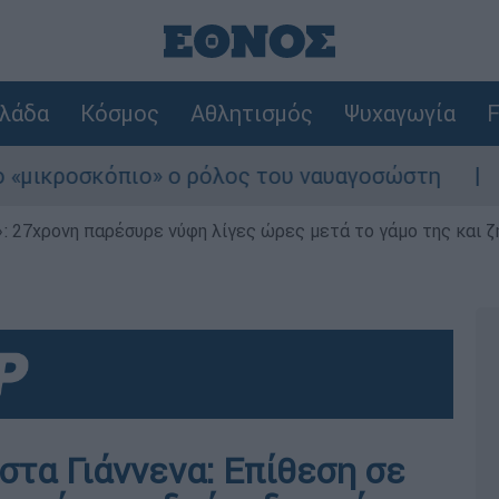
λάδα
Κόσμος
Αθλητισμός
Ψυχαγωγία
F
κροσκόπιο» ο ρόλος του ναυαγοσώστη
Συνα
 27χρονη παρέσυρε νύφη λίγες ώρες μετά το γάμο της και ζη
στα Γιάννενα: Επίθεση σε