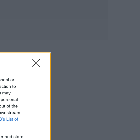
sonal or
ection to
ou may
 personal
out of the
 downstream
B’s List of
er and store