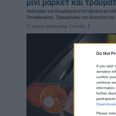
μίνι μάρκετ και τραυμα
Χούλιγκαν του Ολυμπιακού στα Γιάννενα επιτέθ
Παναθηναϊκού. Τραυμάτισαν τον ιδιοκτήτη και 
🕛 χρόνος ανάγνωσης: 2 λεπτά ┋
Do Not Pr
If you wish 
sensitive in
confirm you
continue se
information 
further disc
participants
Downstream 
Please note