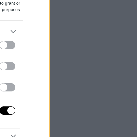
to grant or
ed purposes