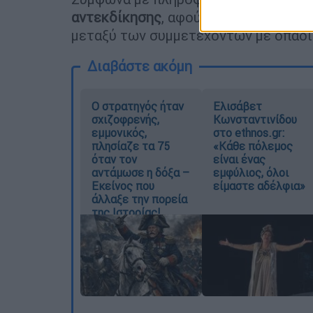
αντεκδίκησης
, αφού φαίνεται ότι υπ
μεταξύ των συμμετεχόντων με οπαδικ
Διαβάστε ακόμη
O στρατηγός ήταν
Ελισάβετ
σχιζοφρενής,
Κωνσταντινίδου
εμμονικός,
στο ethnos.gr:
πλησίαζε τα 75
«Κάθε πόλεμος
όταν τον
είναι ένας
αντάμωσε η δόξα –
εμφύλιος, όλοι
Εκείνος που
είμαστε αδέλφια»
άλλαξε την πορεία
της Ιστορίας!