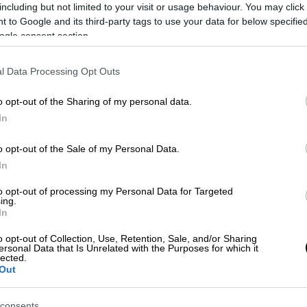
including but not limited to your visit or usage behaviour. You may click 
 to Google and its third-party tags to use your data for below specifi
ogle consent section.
l Data Processing Opt Outs
o opt-out of the Sharing of my personal data.
In
 το ΕΘΝΟΣ στη Google
o opt-out of the Sale of my Personal Data.
παίρνει ο πόλεμος μεταξύ χούλιγκανς
In
ταφέρεται και σε πόλεις της περιφέρειας.
to opt-out of processing my Personal Data for Targeted
α, ηλικίας από 22 έως 25 ετών, για τα
ing.
ής βίας, της επικίνδυνης σωματικής
In
ς και για παραβάσεις της νομοθεσίας περί
o opt-out of Collection, Use, Retention, Sale, and/or Sharing
οβολίδων και πυροτεχνημάτων.
ersonal Data that Is Unrelated with the Purposes for which it
lected.
Out
ηροφορίες του ethnos.gr είναι οπαδοί του
χαρακτηριστικά των προσώπων τους με
consents