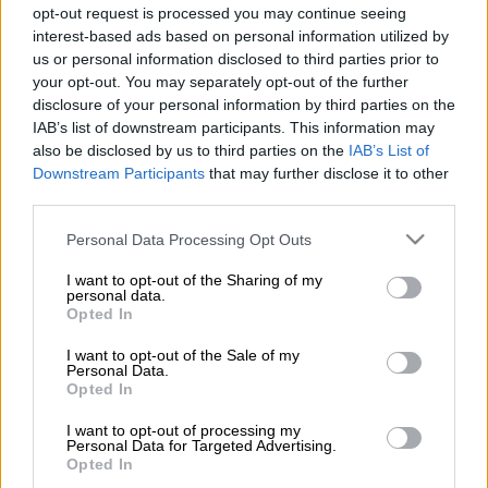
opt-out request is processed you may continue seeing
Προσθέστε το ΕΘΝΟΣ στη Google
interest-based ads based on personal information utilized by
us or personal information disclosed to third parties prior to
your opt-out. You may separately opt-out of the further
Η
Μπαρτσελόνα
δημιούργησε ένα
disclosure of your personal information by third parties on the
πανέμορφο βίντεο για να προετοιμάσει τον
IAB’s list of downstream participants. This information may
κόσμο για τη μεγάλη επιστροφή της
La Liga
also be disclosed by us to third parties on the
IAB’s List of
από τις 11 Ιουνίου. Με φόντο την επιστροφή
Downstream Participants
that may further disclose it to other
third parties.
του ισπανικού πρωταθλήματος στη δράση, η
ομάδα της Καταλονίας αναφέρεται στην
Please note that this website/app uses one or more Google
Personal Data Processing Opt Outs
ομαδική προσπάθεια που έγινε από όλους
services and may gather and store information including but
not limited to your visit or usage behaviour. You may click to
I want to opt-out of the Sharing of my
τους ανθρώπους στη μάχη κατά του
personal data.
grant or deny consent to Google and its third-party tags to
κορονοϊού
, ενώ παράλληλα καλεί τους
Opted In
use your data for below specified purposes in below Google
φιλάθλους να παρακολουθήσουν από το
consent section.
I want to opt-out of the Sale of my
σπίτι τους αγώνες για τη συνέχεια του
Personal Data.
Opted In
πρωταθλήματος, τηρώντας τα πρωτόκολλα
υγείας που ισχύουν στην Ισπανία.
I want to opt-out of processing my
Personal Data for Targeted Advertising.
Opted In
«Μόλις η μπάλα κυλήσει ξανά στο χορτάρι,