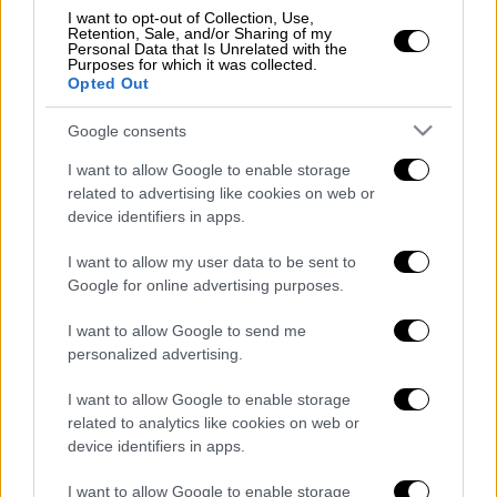
τα δικά μας θα γεμίσουν ξανά με χρώματα.
I want to opt-out of Collection, Use,
Retention, Sale, and/or Sharing of my
Πρώτα το σπίτι μας, μετά τα μπαρ και οι
Personal Data that Is Unrelated with the
Purposes for which it was collected.
δρόμοι, και αργότερα το γήπεδό μας»
Opted Out
αναφέρεται μεταξύ άλλων στο βίντεο. Η
Μπαρτσελόνα θα προσπαθήσει να
Google consents
διατηρήσει τα σκήπτρα στο εγχώριο
I want to allow Google to enable storage
πρωτάθλημα, όπου με την επιστροφή στην
related to advertising like cookies on web or
αγωνιστική δράση θα βρίσκεται στο +2 από
device identifiers in apps.
τη μεγάλη της αντίπαλο, Ρεάλ Μαδρίτης.
I want to allow my user data to be sent to
Google for online advertising purposes.
💙❤️ Culers, let's get back to the
game!
I want to allow Google to send me
🙌
#WeAllPlay
#BackToWin
personalized advertising.
pic.twitter.com/34kkU3rzhr
I want to allow Google to enable storage
related to analytics like cookies on web or
— FC Barcelona (@FCBarcelona)
device identifiers in apps.
June 1, 2020
I want to allow Google to enable storage