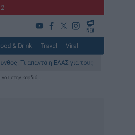
12
ood & Drink
Travel
Viral
ντά η ΕΛΑΣ για τους 8 βιασμούς τουριστριών - 
 νο1 στην καρδιά...