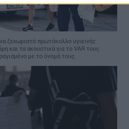
ένα ξεχωριστό πρωτόκολλο υγιεινής
μη και τα ακουστικά για το VAR τους
ραγισμένο με το όνομά τους.