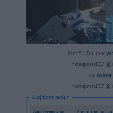
2906338_1.jpg
Γήπεδο Τούμπας
pi
— instasports007 (@
pic.twitt
— instasports007 (@
Διαβάστε ακόμη
Δημιούργησαν με
Σαν το τρομακτικό