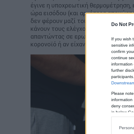
έγινε η υποχρεωτική θερμομέτρηση, 
ώρα εισόδου (και αργότερα αποχώρηση
δεν φέρουν μαζί τους μάσκα ή γάντια
Do Not Pr
κάνουν τους ελέγχους, ενώ άπαντες
απαντώντας σε ερωτήματα αν το πρ
If you wish 
κορονοϊό ή αν είχαν επαφή με άτομα
sensitive in
confirm you
continue se
information 
further disc
participants
Downstream 
Please note
information 
deny consent
in below Go
Persona