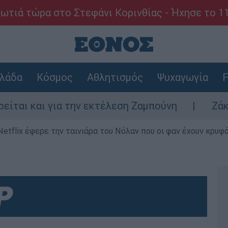
ωτιά τώρα στο Στεφάνι Κορινθίας - Ήχησε το 1
λάδα
Κόσμος
Αθλητισμός
Ψυχαγωγία
F
α την εκτέλεση Ζαμπούνη
Ζάκυνθος: Τι απα
Netflix έφερε την ταινιάρα του Νόλαν που οι φαν έχουν κρυφό