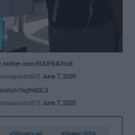
c.twitter.com/6UUF64UVu8
instasports007)
June 7, 2020
er.com/n7nqfnGGL3
instasports007)
June 7, 2020
«Πόλεμος» για
Κόλαφος ΟΟΣΑ: