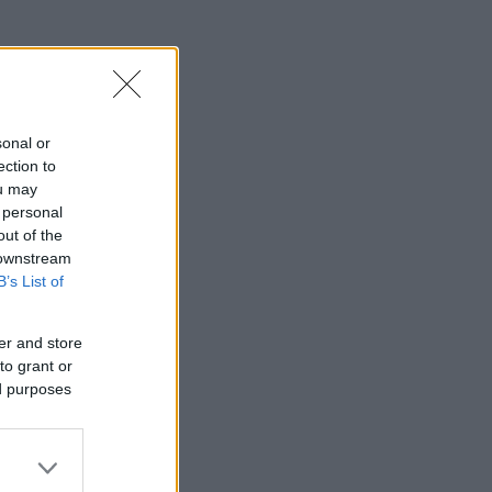
sonal or
ection to
ou may
 personal
out of the
 downstream
B’s List of
er and store
to grant or
ed purposes