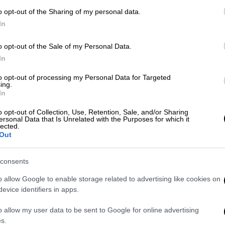
o opt-out of the Sharing of my personal data.
In
o opt-out of the Sale of my Personal Data.
In
ί καθώς όλες οι θύρες του γηπέδου θα είναι
 στελέχη είναι δηλωμένα στη λίστα των
to opt-out of processing my Personal Data for Targeted
ing.
υ θα καλύψουν το παιχνίδι είναι λίγοι
In
o opt-out of Collection, Use, Retention, Sale, and/or Sharing
ersonal Data that Is Unrelated with the Purposes for which it
lected.
Out
consents
o allow Google to enable storage related to advertising like cookies on
evice identifiers in apps.
o allow my user data to be sent to Google for online advertising
s.