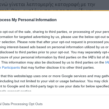
ενώ γίνεται λεπτομερής καταγραφή με την
ς). Οσοι εμπλέκονται με το παιχνίδι και
 τους τα προμηθεύουν οι αρμόδιοι που
ocess My Personal Information
 υπογράφουν μια υπεύθυνη δήλωση
οηγούμενο διάστημα προσβλήθηκαν από
to opt-out of the sale, sharing to third parties, or processing of your per
 που νόσησαν.
formation for targeted advertising by us, please use the below opt-out s
r selection. Please note that after your opt-out request is processed y
eing interest-based ads based on personal information utilized by us or
disclosed to third parties prior to your opt-out. You may separately opt-
losure of your personal information by third parties on the IAB’s list of
. This information may also be disclosed by us to third parties on the
IA
Participants
that may further disclose it to other third parties.
 that this website/app uses one or more Google services and may gath
including but not limited to your visit or usage behaviour. You may click 
 to Google and its third-party tags to use your data for below specifi
ogle consent section.
l Data Processing Opt Outs