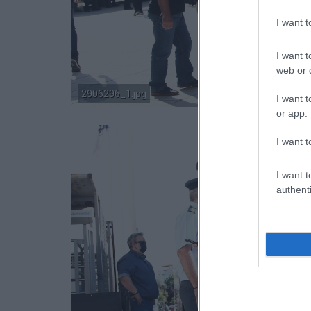
I want 
I want t
web or d
2906296_1.jpg
I want t
or app.
I want t
I want t
authenti