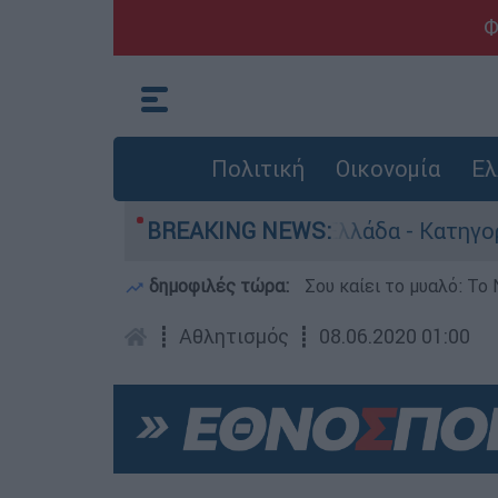
Φ
Πολιτική
Οικονομία
Ελ
ωποκτονίες στην Ελλάδα - Κατηγορείται και γι
BREAKING NEWS:
δημοφιλές τώρα:
Σου καίει το μυαλό: Το 
┋
Αθλητισμός
┋
08.06.2020 01:00