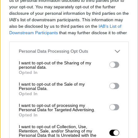
us or personal information disclosed to third parties prior to
your opt-out. You may separately opt-out of the further
Προσθέστε το ΕΘΝΟΣ στη Google
disclosure of your personal information by third parties on the
IAB’s list of downstream participants. This information may
Επειτα από διαπραγματεύσεις αρκετών
also be disclosed by us to third parties on the
IAB’s List of
ημερών ο
Παναθηναϊκός
κατέληξε σε
Downstream Participants
that may further disclose it to other
third parties.
προφορική συμφωνία με τον
Λούκας
Βιγιαφάνιες
. Ο Αργεντινός μεσοεπιθετικός,
Please note that this website/app uses one or more Google
Personal Data Processing Opt Outs
ο οποίος ανήκει στη
Μορέλια
services and may gather and store information including but
not limited to your visit or usage behaviour. You may click to
I want to opt-out of the Sharing of my
Μονάρκας
, συμφώνησε για να επιστρέψει
personal data.
grant or deny consent to Google and its third-party tags to
στο «τριφύλλι» έπειτα από δυόμισι χρόνια, κι
Opted In
use your data for below specified purposes in below Google
αφού προηγήθηκε το πέρασμά του από τα
consent section.
I want to opt-out of the Sale of my
γήπεδα της
Τουρκίας
και του
Μεξικού
.
Personal Data.
Opted In
Πλέον οι «πράσινοι» επικεντρώνονται στις
συζητήσεις με τον μεξικανικό σύλλογο
I want to opt-out of processing my
Personal Data for Targeted Advertising.
προκειμένου να εξασφαλίσουν την έγκριση
Opted In
για τη μεταγραφή.
I want to opt-out of Collection, Use,
Retention, Sale, and/or Sharing of my
Κατά πληροφορίες, η συμφωνία του
Personal Data that Is Unrelated with the