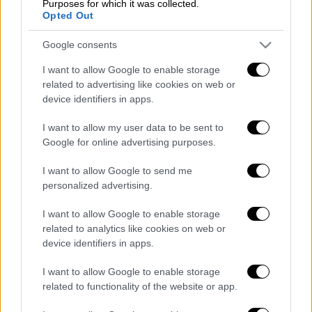
Purposes for which it was collected.
Παναθηναϊκού με τον Αργεντινό
Opted Out
μεσοεπιθετικό, ο οποίος δεν υπολογίζεται
από την ομάδα του, θα είναι τριετούς
Google consents
διάρκειας και θα λαμβάνει περί τις 500.000
I want to allow Google to enable storage
ευρώ ετησίως, καθώς θα έχει ένα απ' τα
related to advertising like cookies on web or
ακριβότερα συμβόλαια της ομάδας.
device identifiers in apps.
Διαβάστε ακόμη
I want to allow my user data to be sent to
Google for online advertising purposes.
Ξεφυλλίζοντας... τέσσερις ιστορίες για τη
γνώση, τη φύση και την τεχνολογία
I want to allow Google to send me
personalized advertising.
I want to allow Google to enable storage
Απίστευτη ιστορία στην Ελλάδα – Πώς μια
μπάλα ταξίδεψε στη θάλασσα 80 μίλια για
related to analytics like cookies on web or
να κρατήσει ζωντανό έναν 30χρονο!
device identifiers in apps.
Κορυφώνεται το κύμα ζέστης: Πού θα
I want to allow Google to enable storage
δείξει 40αρια το θερμόμετρο - Οι περιοχές
related to functionality of the website or app.
σε red code