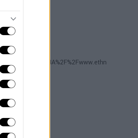
ref_url=https%3A%2F%2Fwww.ethnos.gr%2Fath