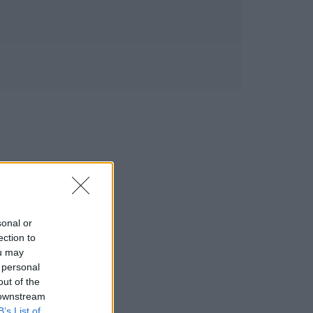
sonal or
ection to
ou may
 personal
out of the
 downstream
B’s List of