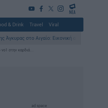
od & Drink
Travel
Viral
ς στο Αιγαίο: Εικονική αερομαχία ανάμεσα σε ε
 νο1 στην καρδιά...