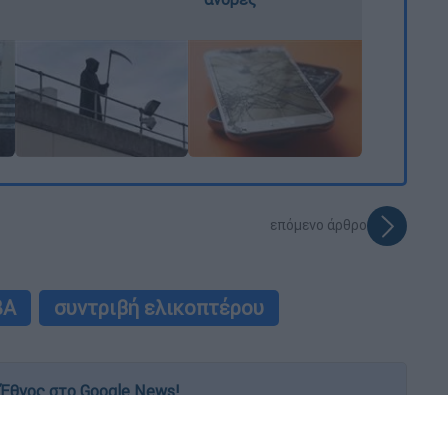
επόμενο άρθρο
BA
συντριβή ελικοπτέρου
Έθνος στο Google News!
 λεπτό, με την υπογραφή του www.ethnos.gr