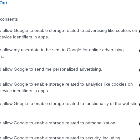
χιστες στιγμές πριν από τη συντριβή ο
Out
εναέριας κυκλοφορίας:
«Σκαρφαλώνω στα
 πύργο ελέγχου για το τι σκοπεύει να κάνει
consents
ουδέποτε δόθηκε η απάντηση
καθώς
o allow Google to enable storage related to advertising like cookies on
βη με ταχύτητα που υπολογίζεται στα 296
evice identifiers in apps.
o allow my user data to be sent to Google for online advertising
/status/1221633775433482240?
s.
tweetembed%7Ctwterm%5E1221633775433482240&
to allow Google to send me personalized advertising.
meta-ti-syntribi-toy-elikopteroy
ρασμα
πως το ελικόπτερο συνέχιζε να χάνει
o allow Google to enable storage related to analytics like cookies on
evice identifiers in apps.
ότι ανεβαίνει και προσθέτουν ότι
«ο
ει τις γωνίες πρόνευσης και περιστροφής
o allow Google to enable storage related to functionality of the website
 της ομίχλης στην περιοχή
. Επί της ουσίας
λικοπτέρου και της θέσης
στην οποία
o allow Google to enable storage related to personalization.
o allow Google to enable storage related to security, including
er.com/UJrNWltsmC