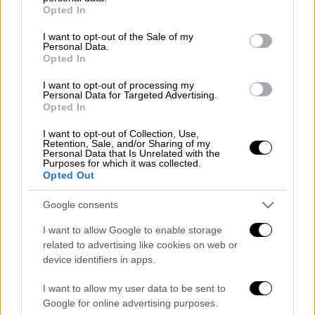
Προσθέστε το ΕΘΝΟΣ στη Google
grant or deny consent to Google and its third-party tags to
Opted In
use your data for below specified purposes in below Google
consent section.
Γιατί στην πραγματικότητα ήταν, mes que un
I want to opt-out of the Sale of my
Personal Data.
golazo. Περισσότερο από μία γκολάρα.
Opted In
Διαβάστε περισσότερα στο
sdna.gr
I want to opt-out of processing my
Personal Data for Targeted Advertising.
Opted In
Διαβάστε ακόμη
I want to opt-out of Collection, Use,
Retention, Sale, and/or Sharing of my
Επιστήμονες ανακάλυψαν τον τέταρτο
Personal Data that Is Unrelated with the
γνωστό τύπο μεταδοτικού καρκίνου στον
Purposes for which it was collected.
κόσμο
Opted Out
Μουντιάλ 2026: «Θα ανατινάξω τον Μέσι με
Google consents
τέσσερις βόμβες» - Οι τρομοκρατικές
απειλές που ερεύνησε το FBI
I want to allow Google to enable storage
related to advertising like cookies on web or
device identifiers in apps.
Φρίκη στην Κρήτη: Τουρίστας μπήκε σε
κατάστημα και ρώτησε πόσο «κοστίζει»
ανήλικο κορίτσι για να ασελγήσει πάνω του
I want to allow my user data to be sent to
Google for online advertising purposes.