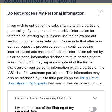
Χέρια μπήκαν στη φωτιά
Ήταν golazo, που λένε. Γκολάρα. Και έχουμε VAR,
Do Not Process My Personal Information
ευτυχώς. Θα ήταν το κρίμα της χρονιάς, να μη μετρούσε
γκολ.
If you wish to opt-out of the sale, sharing to third parties, or
processing of your personal or sensitive information for
targeted advertising by us, please use the below opt-out
section to confirm your selection. Please note that after your
opt-out request is processed you may continue seeing
interest-based ads based on personal information utilized by
us or personal information disclosed to third parties prior to
your opt-out. You may separately opt-out of the further
disclosure of your personal information by third parties on the
IAB’s list of downstream participants. This information may
also be disclosed by us to third parties on the
IAB’s List of
Downstream Participants
that may further disclose it to other
third parties.
Please note that this website/app uses one or more Google
Personal Data Processing Opt Outs
services and may gather and store information including but
not limited to your visit or usage behaviour. You may click to
I want to opt-out of the Sharing of my
personal data.