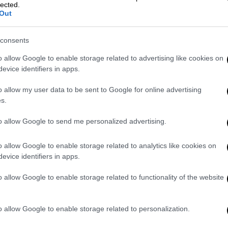
Σέρχιο Ράμος
, ο οποίος έφτασε
τα 68 γκολ
κι
lected.
Out
α τέρματα στην κατηγορία (ξεπέρασε τον
ότερα όμως αποχώρησε με πρόβλημα στο
consents
o allow Google to enable storage related to advertising like cookies on
 σουτ σκόραρε στο 68
', όμως το VAR έδειξε
evice identifiers in apps.
ιμένος επηρέαζε τη φάση.
Το γκολ
o allow my user data to be sent to Google for online advertising
μενη φάση ο
Μπενζεμά με όμορφη
s.
 μία φάση που και πάλι χρειάστηκε η βοήθεια
λος επιθετικός έκανε κοντρόλ με το χέρι.
to allow Google to send me personalized advertising.
ιαστικά το ματς τελείωσε για τους
λ (1-2) στο
83' από τον Μερίνο
.
o allow Google to enable storage related to analytics like cookies on
evice identifiers in apps.
o allow Google to enable storage related to functionality of the website
o allow Google to enable storage related to personalization.