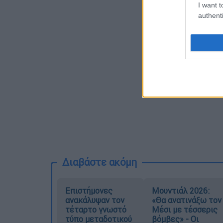
I want t
authenti
Διαβάστε ακόμη
Επιστήμονες
Μουντιάλ 2026:
ανακάλυψαν τον
«Θα ανατινάξω τον
τέταρτο γνωστό
Μέσι με τέσσερις
τύπο μεταδοτικού
βόμβες» - Οι