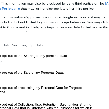
. This information may also be disclosed by us to third parties on the
IA
Participants
that may further disclose it to other third parties.
 that this website/app uses one or more Google services and may gath
including but not limited to your visit or usage behaviour. You may click 
 to Google and its third-party tags to use your data for below specifi
 το ΕΘΝΟΣ στη Google
ogle consent section.
είσει η σεζόν στην
Ισπανία
καθώς η
l Data Processing Opt Outs
ορεύονται χέρι-χέρι στην κορυφή
μόλις
o opt-out of the Sharing of my personal data.
ε
της
La Liga
. Η ομάδα του Ζιντάν δεν
In
ωσαν οι Καταλανοί
με την ισοπαλία στη
ό πέρασμα από το Ανοέτα
επικράτησαν 2-1 της
o opt-out of the Sale of my Personal Data.
 εξαφανίστηκε και πλέον οι δύο αιώνιες
In
το... μηδέν.
to opt-out of processing my Personal Data for Targeted
ing.
ηκε αρκετό... VAR
καθώς η αναμέτρηση με
In
ες φάσεις, οι οποίες κρίθηκαν (όλες) υπέρ
o opt-out of Collection, Use, Retention, Sale, and/or Sharing
ο κέρδισε ένα... αμφιλεγόμενο πέναλτι
το
ersonal Data that Is Unrelated with the Purposes for which it