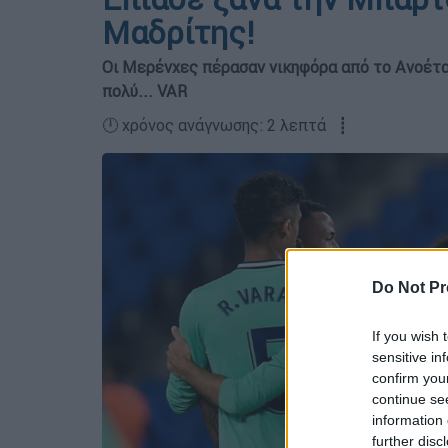
Μαδρίτης!
Οι Μερένχες πέρασαν νικηφόρα από το Ανοέτα
πολύ... VAR
🕛 χρόνος ανάγνωσης: 2 λεπτά ┋
Do Not Pr
If you wish 
sensitive in
confirm you
continue se
information 
further disc