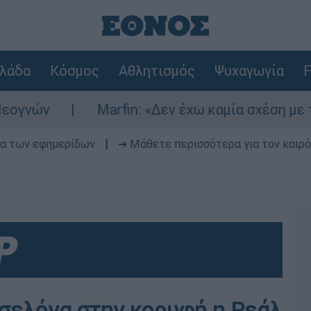
λάδα
Κόσμος
Αθλητισμός
Ψυχαγωγία
F
ν
Marfin: «Δεν έχω καμία σχέση με την επ
δα των εφημερίδων
|
➔ Μάθετε περισσότερα για τον καιρό
σελόνα στην κορυφή η Ρεάλ