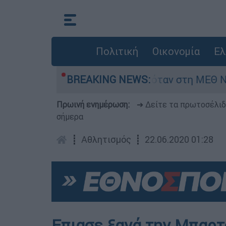
Πολιτική
Οικονομία
Ελ
ρέφος 8 ημερών - Νοσηλευόταν στη ΜΕΘ Νεογνώ
BREAKING NEWS:
Πρωινή ενημέρωση:
➔ Δείτε τα πρωτοσέλι
σήμερα
┋
Αθλητισμός
┋
22.06.2020 01:28
Επιασε ξανά την Μπαρτ