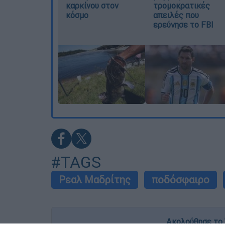
καρκίνου στον
τρομοκρατικές
κόσμο
απειλές που
ερεύνησε το FBI
#TAGS
Ρεαλ Μαδρίτης
ποδόσφαιρο
Ακολούθησε το 