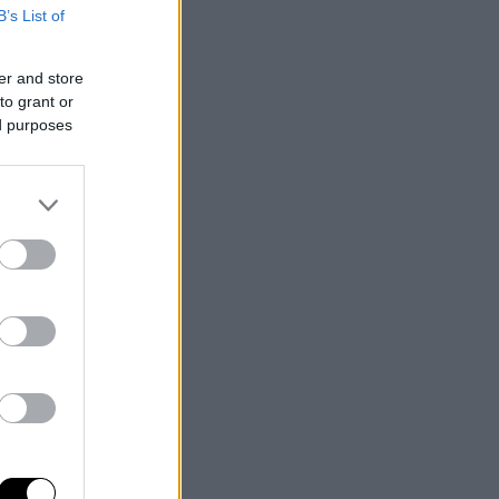
B’s List of
er and store
to grant or
ed purposes