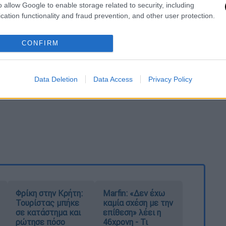
o allow Google to enable storage related to security, including
cation functionality and fraud prevention, and other user protection.
CONFIRM
Data Deletion
Data Access
Privacy Policy
Φρίκη στην Κρήτη:
Marfin: «Δεν έχω
Τουρίστας μπήκε
καμία σχέση με την
σε κατάστημα και
επίθεση» λέει η
ρώτησε πόσο
46χρονη - Τι