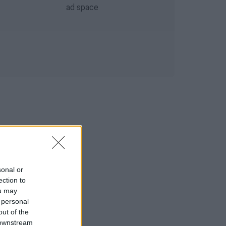
sonal or
ection to
ou may
 personal
out of the
 downstream