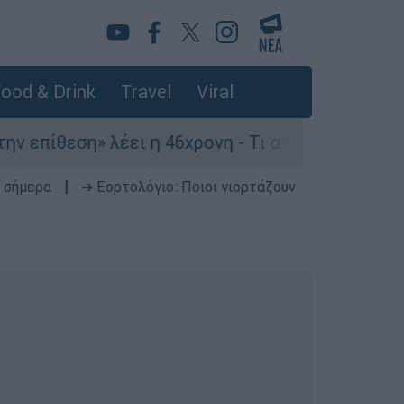
ood & Drink
Travel
Viral
ίθεση» λέει η 46χρονη - Τι αποκάλυψε στους αστ
 σήμερα
|
➔ Εορτολόγιο: Ποιοι γιορτάζουν