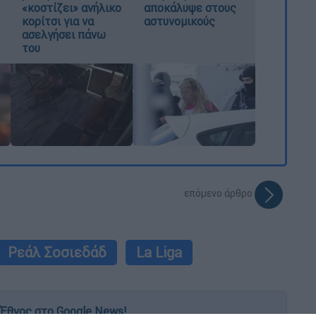
«κοστίζει» ανήλικο
αποκάλυψε στους
κορίτσι για να
αστυνομικούς
ασελγήσει πάνω
του
επόμενο άρθρο
Ρεάλ Σοσιεδάδ
La Liga
Έθνος στο Google News!