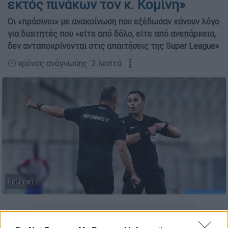
εκτός πινάκων τον κ. Κομίνη»
Οι «πράσινοι» με ανακοίνωση που εξέδωσαν κάνουν λόγο
για διαιτητές που «είτε από δόλο, είτε από ανεπάρκεια,
δεν ανταποκρίνονται στις απαιτήσεις της Super League»
🕛 χρόνος ανάγνωσης: 2 λεπτά ┋
(Intime)
Προσθέστε το ΕΘΝΟΣ στη Google