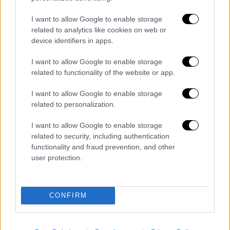
Κύπελλο, πως η ελληνική διαιτησία έχει να
I want to allow Google to enable storage
διανύσει αρκετά βήματα για να ανέβει
related to analytics like cookies on web or
επίπεδο
. Είναι μια ευκαιρία να ξεχωρίσουν
device identifiers in apps.
οι πραγματικά ικανοί Έλληνες διαιτητές,
I want to allow Google to enable storage
τους οποίους στηρίζει η ΠΑΕ Παναθηναϊκός.
related to functionality of the website or app.
Υπάρχουν, όμως, και περιπτώσεις που είτε
από δόλο, είτε από ανεπάρκεια, δεν
I want to allow Google to enable storage
ανταποκρίνονται στις απαιτήσεις της Super
related to personalization.
League.
Κρίνεται επιβεβλημένο ενόψει του
I want to allow Google to enable storage
καταρτισμού των πινάκων της επόμενης
related to security, including authentication
σεζόν, η ΚΕΔ να αφήσει εκτός τον κ. Κομίνη
functionality and fraud prevention, and other
και να ελέγξει την επάρκεια του κ. Σκουλά».
user protection.
Διαβάστε ακόμη
CONFIRM
Kadebostany στο ethnos.gr: «Κάποτε
πίστευα ότι το να είσαι outsider ήταν
αδυναμία, τώρα το βλέπω ως δύναμη»