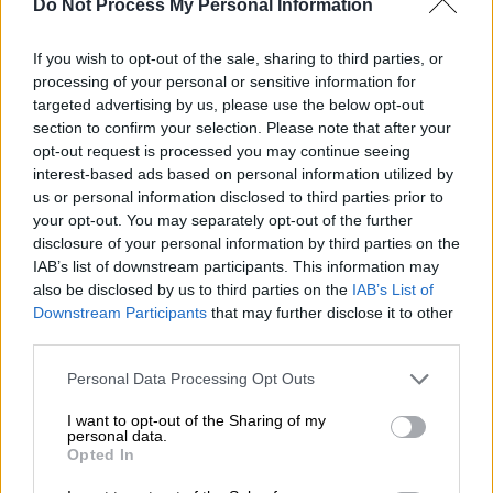
Do Not Process My Personal Information
Για ακόμη ένα παιχνίδι o
Γιώργος Κομίνης
προκάλεσε θύελλα αντιδράσεων. Τούτη τη
If you wish to opt-out of the sale, sharing to third parties, or
processing of your personal or sensitive information for
φορά, το ντέρμπι του
Παναθηναϊκού
με τον
targeted advertising by us, please use the below opt-out
Ολυμπιακό
και
τα λάθη στα οποία υπέπεσε
section to confirm your selection. Please note that after your
εξόργισε τους ανθρώπους του «τριφυλλιού»
,
opt-out request is processed you may continue seeing
οι οποίοι από το ημίχρονο του ματς κιόλας,
interest-based ads based on personal information utilized by
us or personal information disclosed to third parties prior to
εξέδωσαν ανακοίνωση. Το απόγευμα της
your opt-out. You may separately opt-out of the further
Δευτέρας (6/7) με νέα ανακοίνωση η ΠΑΕ
disclosure of your personal information by third parties on the
Παναθηναϊκός
ζητεί την απομάκρυνση του
IAB’s list of downstream participants. This information may
Κομίνη
από τους πίνακες διαιτησίας. «
Είναι
also be disclosed by us to third parties on the
IAB’s List of
Downstream Participants
that may further disclose it to other
μια ευκαιρία να ξεχωρίσουν οι πραγματικά
third parties.
ικανοί Ελληνες διαιτητές
» ανέφεραν οι
«πράσινοι»« προσθέτοντας ότι: «Υπάρχουν
Please note that this website/app uses one or more Google
Personal Data Processing Opt Outs
services and may gather and store information including but
και περιπτώσεις που
είτε από δόλο, είτε
not limited to your visit or usage behaviour. You may click to
I want to opt-out of the Sharing of my
από ανεπάρκεια, δεν ανταποκρίνονται στις
personal data.
grant or deny consent to Google and its third-party tags to
Opted In
απαιτήσεις
της Super League».
use your data for below specified purposes in below Google
consent section.