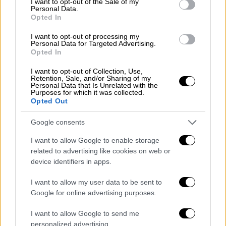
I want to opt-out of the Sale of my
Αναλυτικά η ανακοίνωση της ΠΑΕ
Personal Data.
Opted In
Παναθηναϊκός αναφέρει τα εξής: «
Για τρίτη
φορά την εφετινή σεζόν ο Παναθηναϊκός
I want to opt-out of processing my
Personal Data for Targeted Advertising.
αδικήθηκε ξεκάθαρα από το δίδυμο των κ.κ.
Opted In
Κομίνη – Σκουλά
, διαιτητή και υπεύθυνου
VAR στο χθεσινό ντέρμπι. Η πρώτη ήταν
I want to opt-out of Collection, Use,
Retention, Sale, and/or Sharing of my
στην πρεμιέρα στον αγώνα με τη Λαμία, όταν
Personal Data that Is Unrelated with the
Purposes for which it was collected.
δεν καταλογίστηκε πέναλτι υπέρ της ομάδας
Opted Out
μας και μάλιστα στην εξέλιξη της φάσης
Google consents
σκόραρε ο αντίπαλος. Η δεύτερη φορά ήταν
στην αναμέτρηση Παναθηναϊκός – Ξάνθη
I want to allow Google to enable storage
όταν ακυρώθηκε λανθασμένα γκολ της
related to advertising like cookies on web or
device identifiers in apps.
ομάδας μας και στον αντίποδα
κατακυρώθηκε γκολ -οφσάιντ της Ξάνθης.
I want to allow my user data to be sent to
Google for online advertising purposes.
Είναι δεδομένο ότι
οι ξένοι διαιτητές
έδειξαν με την παρουσία τους στους αγώνες
I want to allow Google to send me
της εφετινής περιόδου σε SuperLeague και
personalized advertising.