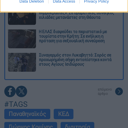
Data Deletion
Data Access
Privacy Policy
«Χωρίς σκηνές και κουβέρτες σε ακραίες
θερμοκρασίες»: Σε δραματικές συνθήκες
χιλιάδες μετανάστες στη Θέουτα
Η ΕΛΑΣ διαψεύδει το περιστατικό με
τουρίστα στην Κρήτη: Σε ενήλικη η
πρόταση για σεξουαλική συνεύρεση
Συναγερμός στον Λυκαβηττό: Σορός σε
προχωρημένη σήψη εντοπίστηκε κοντά
στους Αγίους Ισιδώρους
επόμενο
άρθρο
#TAGS
Παναθηναϊκός
ΚΕΔ
Γιώργος Κομίνης
διαιτησία