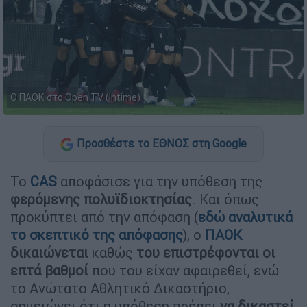
Ο ΠΑΟΚ στο Open TV (Intime)
Προσθέστε το ΕΘΝΟΣ στη Google
Το
CAS
αποφάσισε για την υπόθεση της
φερόμενης πολυϊδιοκτησίας
. Και όπως
προκύπτει από την απόφαση (
εδώ αναλυτικά
το σκεπτικό της απόφασης
), ο
ΠΑΟΚ
δικαιώνεται
καθώς
του επιστρέφονται οι
επτά βαθμοί
που του είχαν αφαιρεθεί, ενώ
το Ανώτατο Αθλητικό Δικαστήριο,
σημειώνει ότι η υπόθεση πρέπει
να δικαστεί