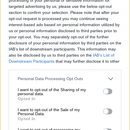
επιπτώσεις στο ελληνικό ποδόσφαιρο»
processing of your personal or sensitive information for
targeted advertising by us, please use the below opt-out
Ανακοίνωση κόλαφος από CAS: «Λάθος των
section to confirm your selection. Please note that after your
δικαστών της ΕΠΟ - Προκάλεσαν
opt-out request is processed you may continue seeing
επιπτώσεις στο ελληνικό ποδόσφαιρο»
interest-based ads based on personal information utilized by
us or personal information disclosed to third parties prior to
Πλέον όμως έρχεται το CAS και δικαιώνει
your opt-out. You may separately opt-out of the further
απόλυτα την ομάδα της Θεσσαλονίκης,
disclosure of your personal information by third parties on the
IAB’s list of downstream participants. This information may
καθώς επιστρέφει τους επτά βαθμούς που
also be disclosed by us to third parties on the
IAB’s List of
έχουν αφαιρεθεί από τη βαθμολογία,
Downstream Participants
that may further disclose it to other
καλώντας παράλληλα την Εφέσεων
να
third parties.
δικάσει στην ουσία δίχως να δεσμεύεται από
Please note that this website/app uses one or more Google
Personal Data Processing Opt Outs
το πόρισμα της Επιτροπής Επαγγελματικού
services and may gather and store information including but
Αθλητισμού
. Πρόκειται δηλαδή για
not limited to your visit or usage behaviour. You may click to
I want to opt-out of the Sharing of my
personal data.
πλήρη ανατροπή των δεδομένων που
grant or deny consent to Google and its third-party tags to
Opted In
use your data for below specified purposes in below Google
προκάλεσε η Επιτροπή Επαγγελματικού
consent section.
I want to opt-out of the Sale of my
Αθλητισμού αλλά και ένα σύστημα που επί
Personal Data.
μήνες προσπαθούσε να πείσει ότι η εισήγηση
Opted In
της ΕΕΑ ήταν δεσμευτική προς τα αθλητικά
I want to opt-out of processing my