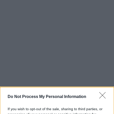
ΑΘΛΗΤΙΣΜΟΣ
10.07.2020
16:55
Do Not Process My Personal Information
Ανακοίνωση κόλαφος από CAS: «Λάθος των
δικαστών της ΕΠΟ - Προκάλεσαν
If you wish to opt-out of the sale, sharing to third parties, or