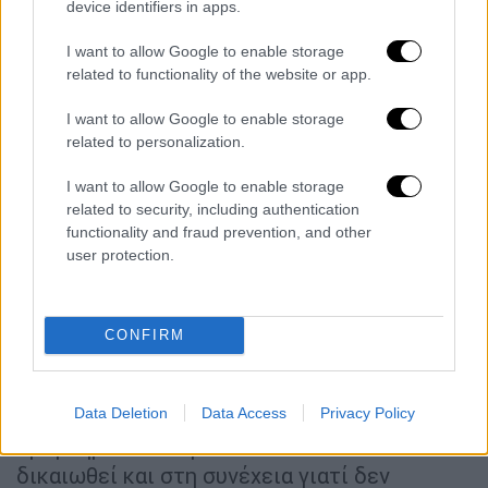
device identifiers in apps.
ΑΘΛΗΤΙΣΜΟΣ
10.07.2020
14:39
ΠΑΟΚ: «Διέσυραν τη Δικαιοσύνη - Οφείλουν
I want to allow Google to enable storage
σήμερα κιόλας να παραιτηθούν»
related to functionality of the website or app.
ΠΑΟΚ: «Διέσυραν τη Δικαιοσύνη - Οφείλουν
I want to allow Google to enable storage
σήμερα κιόλας να παραιτηθούν»
related to personalization.
Τάκης Μπαλτάκος: «Πρόκειται για
I want to allow Google to enable storage
θρίαμβο»
related to security, including authentication
functionality and fraud prevention, and other
«Πρόκειται για θρίαμβο. Το είπα σε όλους
user protection.
τους τόνους, το έλεγα από τον Δεκέμβριο,
χαίρομαι για αυτή την μεγάλη δικαίωση. Η
υπόθεση επιστρέφει στην επιτροπή
CONFIRM
Εφέσεων που δεσμεύεται να μπει στην ουσία
της υπόθεσης. Οι επτά 7 βαθμοί
Data Deletion
Data Access
Privacy Policy
επιστρέφονται, δεν υπάρχει κανένα
πρόβλημα πλέον για τον ΠΑΟΚ. Ο ΠΑΟΚ θα
δικαιωθεί και στη συνέχεια γιατί δεν