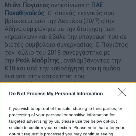
Ντάνι Πογιάτος
ανακοίνωσε η
ΠΑΕ
Παναθηναϊκός
. Ο Ισπανός τεχνικός που
βρίσκεται από την Δευτέρα (20/7) στην
Αθήνα συμφώνησε με την διοίκηση των
«πρασίνων» και έβαλε την υπογραφή του σε
διετές συμβόλαιο συνεργασίας. Ο Πογιάτος
τον Ιούλιο του 2018 συνεργάστηκε με
την
Ρεάλ Μαδρίτης
, αναλαμβάνοντας την
Κ18 και υπό την καθοδήγησή του η ομάδα
έφτασε στην κατάκτηση του
πρωταθλήματος.Έχει ακόμη συνεργαστεί με
την Εθνική Νέων της Καταλονίας με την
Do Not Process My Personal Information
Μακάμπι Τελ Αβίβ (ως βοηθός του Ζόρντι
Κρόιφ) με τις Ακαδημίες της Εσπανιόλ αλλά
If you wish to opt-out of the sale, sharing to third parties, or
και αυτές της Εθνικής Μπαχρέιν.
processing of your personal or sensitive information for
targeted advertising by us, please use the below opt-out
Ο
42χρονος τεχνικός θα έχει στο πλευρό του
section to confirm your selection. Please note that after your
opt-out request is processed you may continue seeing