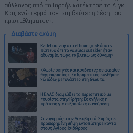
σύλλογος από το Ισραήλ κατέκτησε το Λιγκ
Καπ, ενώ τερμάτισε στη δεύτερη θέση του
πρωταθλήματος».
Διαβάστε ακόμη
Kadebostany στο ethnos.gr: «Κάποτε
πίστευα ότι το να είσαι outsider ήταν
αδυναμία, τώρα το βλέπω ως δύναμη»
«Χωρίς σκηνές και κουβέρτες σε ακραίες
θερμοκρασίες»: Σε δραματικές συνθήκες
χιλιάδες μετανάστες στη Θέουτα
Η ΕΛΑΣ διαψεύδει το περιστατικό με
τουρίστα στην Κρήτη: Σε ενήλικη η
πρόταση για σεξουαλική συνεύρεση
Συναγερμός στον Λυκαβηττό: Σορός σε
προχωρημένη σήψη εντοπίστηκε κοντά
στους Αγίους Ισιδώρους