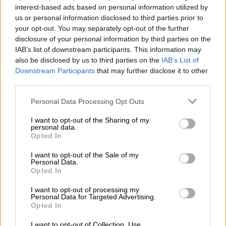
τους Μιγκέλ Γκομίλα Αντρέου, που θα είναι
interest-based ads based on personal information utilized by
ο γυμναστής της ομάδας και τον προπονητή
us or personal information disclosed to third parties prior to
τερματοφυλάκων, Γιόσεπ Πασκουάλ
your opt-out. You may separately opt-out of the further
Τραμπάλ
. Το πρώτο «ραντεβού» της ομάδας
disclosure of your personal information by third parties on the
IAB’s list of downstream participants. This information may
για την νέα σεζόν προγραμματίσθηκε για τις
also be disclosed by us to third parties on the
IAB’s List of
6 Αυγούστου.Τέσσερις μέρες μετά, στις 10
Downstream Participants
that may further disclose it to other
Αυγούστου, θα γίνει η πρώτη προπόνηση του
third parties.
Παναθηναϊκού υπό τις οδηγίες του νέου
Please note that this website/app uses one or more Google
Personal Data Processing Opt Outs
προπονητή Ντάνι Πογιάτος.
services and may gather and store information including but
not limited to your visit or usage behaviour. You may click to
I want to opt-out of the Sharing of my
personal data.
grant or deny consent to Google and its third-party tags to
Opted In
use your data for below specified purposes in below Google
consent section.
I want to opt-out of the Sale of my
Personal Data.
Opted In
I want to opt-out of processing my
Personal Data for Targeted Advertising.
Opted In
I want to opt-out of Collection, Use,