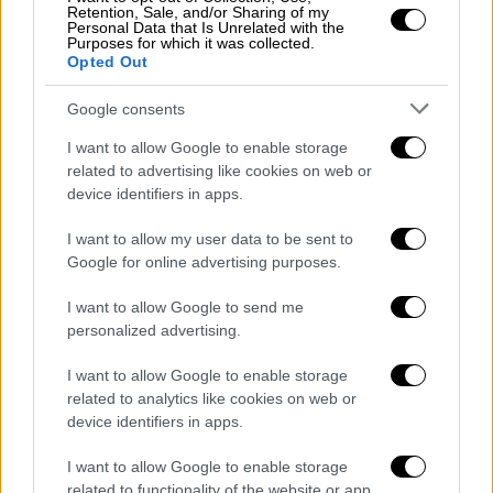
Retention, Sale, and/or Sharing of my
Personal Data that Is Unrelated with the
Purposes for which it was collected.
Αναλυτικά η ανακοίνωση:
Opted Out
«Η ΠΑΕ Παναθηναϊκός ανακοινώνει την
Google consents
έναρξη συνεργασίας με τον Ισπανό
I want to allow Google to enable storage
προπονητή Daniel Poyatos! Το συμβόλαιο
related to advertising like cookies on web or
που υπέγραψε ο 42χρονος προπονητής έχει
device identifiers in apps.
διετή διάρκεια. Στο επιτελείο του θα
I want to allow my user data to be sent to
βρίσκονται ο βοηθός προπονητή Marcel
Google for online advertising purposes.
Sans Navarro, ο προπονητής φυσικής
I want to allow Google to send me
κατάστασης Miguel Gomila Andreu και ο
personalized advertising.
προπονητής τερματοφυλάκων Josep Pascual
Trabal.
I want to allow Google to enable storage
related to analytics like cookies on web or
Ο Ντάνι Πογιάτος γεννήθηκε στη Βαρκελώνη
device identifiers in apps.
στις 23 Ιουνίου 1978. Έκανε τα πρώτα του
I want to allow Google to enable storage
προπονητικά βήματα στις ακαδημίες της
related to functionality of the website or app.