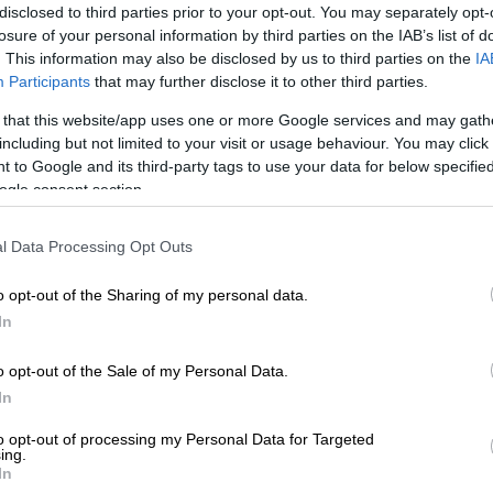
disclosed to third parties prior to your opt-out. You may separately opt-
losure of your personal information by third parties on the IAB’s list of
. This information may also be disclosed by us to third parties on the
IA
Participants
that may further disclose it to other third parties.
 το ΕΘΝΟΣ στη Google
 that this website/app uses one or more Google services and may gath
including but not limited to your visit or usage behaviour. You may click 
 έχει βρεθεί πολλές φορές στο στόχαστρο
 to Google and its third-party tags to use your data for below specifi
στο περιβόητο ματς του
ΠΑΟΚ
με την
ΑΕΚ
,
ogle consent section.
r League
, καθώς το όνομά του δεν
ες
διαιτησίας
.
l Data Processing Opt Outs
ακες, από τους οποίους λείπει το όνομα
o opt-out of the Sharing of my personal data.
τιάδη
. Εκτός πινάκων τέθηκαν και
In
 ενώ μία ακόμη ευκαιρία δόθηκε στον
o opt-out of the Sale of my Personal Data.
In
α πρόσωπα. Είναι οι Ανδρέας Γκάμαρης
to opt-out of processing my Personal Data for Targeted
Αθηνών), Κωνσταντίνος Τσέτσιλας
ing.
In
ίρου), Παναγιώτης Κουκούλας (Λέσβου),