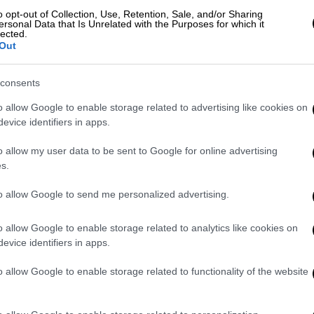
άγγελος Γρατσάνης (Τρικάλων) και
o opt-out of Collection, Use, Retention, Sale, and/or Sharing
ersonal Data that Is Unrelated with the Purposes for which it
.
lected.
Out
consents
o allow Google to enable storage related to advertising like cookies on
evice identifiers in apps.
o allow my user data to be sent to Google for online advertising
s.
to allow Google to send me personalized advertising.
o allow Google to enable storage related to analytics like cookies on
evice identifiers in apps.
o allow Google to enable storage related to functionality of the website