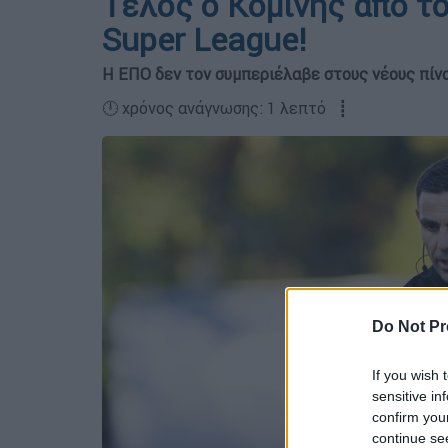
Τέλος ο Κομίνης από τ
Super League!
Η ΕΠΟ δεν τον συμπεριέλαβε στους νέους πίνα
🕛 χρόνος ανάγνωσης: 1 λεπτό ┋
Do Not Pr
If you wish 
sensitive in
confirm you
continue se