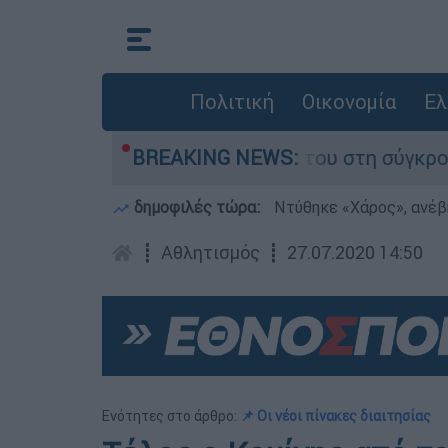
Πολιτική
Οικονομία
Ελ
Δαμίγο που έχασε τη ζωή του στη σύγκρουση ελ
BREAKING NEWS:
δημοφιλές τώρα:
Ντύθηκε «Χάρος», ανέβ
┋
Αθλητισμός
┋
27.07.2020 14:50
Ενότητες στο άρθρο:
📌 Οι νέοι πίνακες διαιτησίας