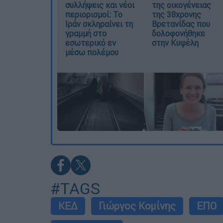
συλλήψεις και νέοι
της οικογένειας
περιορισμοί: Το
της 38χρονης
Ιράν σκληραίνει τη
Βρετανίδας που
γραμμή στο
δολοφονήθηκε
εσωτερικό εν
στην Κυψέλη
μέσω πολέμου
#TAGS
ΚΕΔ
Γιώργος Κομίνης
ΕΠΟ