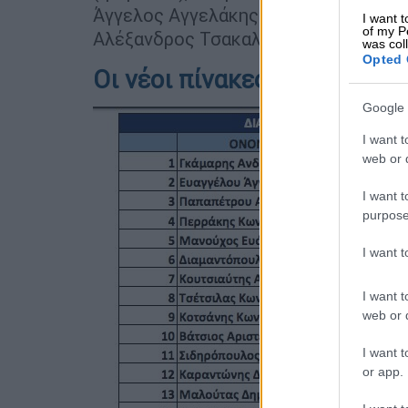
Άγγελος Αγγελάκης (Μακεδονίας), Ευ
I want t
of my P
Αλέξανδρος Τσακαλίδης (Χαλκιδικής)
was col
Opted 
Οι νέοι πίνακες διαιτησίας
Google 
I want t
web or d
I want t
purpose
I want 
I want t
web or d
I want t
or app.