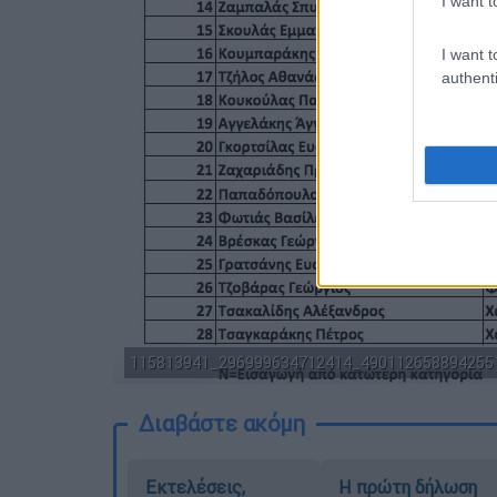
I want t
I want t
authenti
115813941_296999634712414_4901126588942551
Διαβάστε ακόμη
Εκτελέσεις,
Η πρώτη δήλωση