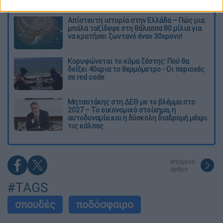
Απίστευτη ιστορία στην Ελλάδα – Πώς μια
μπάλα ταξίδεψε στη θάλασσα 80 μίλια για
να κρατήσει ζωντανό έναν 30χρονο!
Κορυφώνεται το κύμα ζέστης: Πού θα
δείξει 40αρια το θερμόμετρο - Οι περιοχές
σε red code
Μητσοτάκης στη ΔΕΘ με το βλέμμα στο
2027 – Το οικονομικό στοίχημα, η
αυτοδυναμία και η δύσκολη διαδρομή μέχρι
τις κάλπες
επόμενο
άρθρο
#TAGS
σπουδές
ποδόσφαιρο