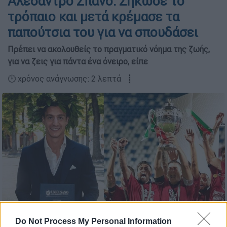
Αλεσάντρο Σπανό: Σήκωσε το
τρόπαιο και μετά κρέμασε τα
παπούτσια του για να σπουδάσει
Πρέπει να ακολουθείς το πραγματικό νόημα της ζωής,
για να ζεις για πάντα ένα όνειρο, είπε
🕛 χρόνος ανάγνωσης: 2 λεπτά ┋
(twitter)
Do Not Process My Personal Information