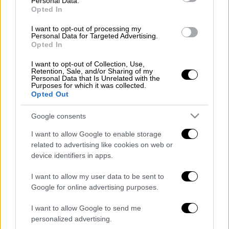
στα Οικονομικά και στη Διοίκηση
Personal Data.
Opted In
Επιχειρήσεων
, κερδίζοντας τα συγχαρητήρια
του υπουργού Αθλητισμού
Βιτσέντζο
I want to opt-out of processing my
Personal Data for Targeted Advertising.
Σπαταφόρα
. Αμέσως μετά ανακοίνωσε την
Opted In
απόφαση του να αποσυρθεί και να φύγει στο
I want to opt-out of Collection, Use,
εξωτερικό για να συνεχίσει τις σπουδές του
Retention, Sale, and/or Sharing of my
σε ανώτερο επίπεδο.
Personal Data that Is Unrelated with the
Purposes for which it was collected.
Opted Out
«Είμαι λίγο τρελός, αλλά το ξέρω. Αλλά έχω
τη στήριξη της οικογένειας μου.
Πρέπει να
Google consents
ακολουθείς το πραγματικό νόημα της ζωής,
I want to allow Google to enable storage
για να ζεις για πάντα ένα όνειρο
», δήλωσε ο
related to advertising like cookies on web or
Αλεσάντρο Σπανό, που έκανε το όνειρο του
device identifiers in apps.
πραγματικότητα, να γίνει ποδοσφαιριστής
I want to allow my user data to be sent to
και τώρα είναι έτοιμος να υλοποιήσει το
Google for online advertising purposes.
επόμενο όνειρό του.
I want to allow Google to send me
Η ιστορία του Σπανό, έγινε viral στα ιταλικά
personalized advertising.