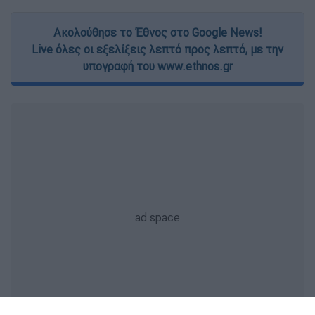
Ακολούθησε το Έθνος στο Google News!
Live όλες οι εξελίξεις λεπτό προς λεπτό, με την
υπογραφή του www.ethnos.gr