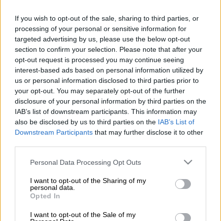
If you wish to opt-out of the sale, sharing to third parties, or
Προσθέστε το ΕΘΝΟΣ στη Google
processing of your personal or sensitive information for
targeted advertising by us, please use the below opt-out
Είναι από αυτές τις ιστορίες που συναντάς
section to confirm your selection. Please note that after your
στο
ποδόσφαιρο
και συγκινούν! Ο αρχηγός
opt-out request is processed you may continue seeing
interest-based ads based on personal information utilized by
της
Ρετζιάνα
,
Αλεσάντρο
Σπανό
, στα 26 του
us or personal information disclosed to third parties prior to
χρόνια πανηγύρισε τον προβιβασμό της
your opt-out. You may separately opt-out of the further
ομάδας του στη
Serie B
(δεύτερη κατηγορία)
disclosure of your personal information by third parties on the
μετά από 21 χρόνια και πριν κοπάσουν οι
IAB’s list of downstream participants. This information may
πανηγυρισμοί ανακοίνωσε ότι σταματά το
also be disclosed by us to third parties on the
IAB’s List of
Downstream Participants
that may further disclose it to other
ποδόσφαιρο για να ολοκληρώσει τις
third parties.
σπουδές του εκτός
Ιταλίας
!
Please note that this website/app uses one or more Google
Personal Data Processing Opt Outs
Μία μέρα μετά την απονομή του τροπαίου κι
services and may gather and store information including but
not limited to your visit or usage behaviour. You may click to
I want to opt-out of the Sharing of my
ενώ όλη η πόλη γλεντούσε για την άνοδο, ο
personal data.
grant or deny consent to Google and its third-party tags to
Σπανό φόρεσε σακάκι και γραβάτα και πήγε
Opted In
use your data for below specified purposes in below Google
στην τελετή αποφοίτησης για το πτυχίο του
consent section.
I want to opt-out of the Sale of my