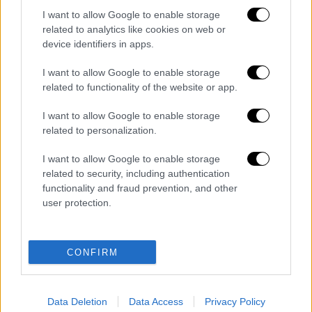
μέσα ενημέρωσης και «παίζει» σε όλα τα
I want to allow Google to enable storage
δίκτυα...
related to analytics like cookies on web or
device identifiers in apps.
Da
#calciatore
professionista a
studente. E' la favola,
I want to allow Google to enable storage
controcorrente, del capitano della
related to functionality of the website or app.
@Reggiana1919_IT
. Dopo aver
I want to allow Google to enable storage
conquistato una storica promozione
related to personalization.
in serie b, si laurea e lascia il campo,
per un master in economia.
I want to allow Google to enable storage
related to security, including authentication
#AlessandroSpano
functionality and fraud prevention, and other
pic.twitter.com/jpylDtFdET
user protection.
— Tg1 (@Tg1Rai)
July 29, 2020
CONFIRM
Διαβάστε ακόμη
Ξεφυλλίζοντας... τέσσερις ιστορίες για τη
γνώση, τη φύση και την τεχνολογία
Data Deletion
Data Access
Privacy Policy