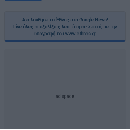
Ακολούθησε το Έθνος στο Google News!
Live όλες οι εξελίξεις λεπτό προς λεπτό, με την
υπογραφή του www.ethnos.gr