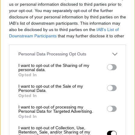
Προσθέστε το ΕΘΝΟΣ στη Google
us or personal information disclosed to third parties prior to
your opt-out. You may separately opt-out of the further
disclosure of your personal information by third parties on the
Κρούσμα
κορονοϊού
εντοπίστηκε στον
IAB’s list of downstream participants. This information may
Ολυμπιακό
την Πέμπτη (17/9) καθώς έπειτα
also be disclosed by us to third parties on the
IAB’s List of
από τεστ που υποβλήθηκε όλη η ομάδα τις
Downstream Participants
that may further disclose it to other
παραμονές του αγώνα με τον
Αστέρα
third parties.
Τρίπολης
, ο
Μάριος Βρουσάι
βρέθηκε
Please note that this website/app uses one or more Google
Personal Data Processing Opt Outs
θετικός σε Covid-19. Ο νεαρός εξτρέμ
services and may gather and store information including but
τέθηκε αμέσως σε καραντίνα ενώ ήδη σε νέα
not limited to your visit or usage behaviour. You may click to
I want to opt-out of the Sharing of my
personal data.
grant or deny consent to Google and its third-party tags to
τεστ υποβλήθηκαν μετά το τέλος της
Opted In
use your data for below specified purposes in below Google
προπόνησης όλα τα μέλη του ποδοσφαιρικού
consent section.
I want to opt-out of the Sale of my
τμήματος, κι όσοι άνθρωποι σχετίζονται με
Personal Data.
Opted In
την πρώτη ομάδα των Πειραιωτών.
I want to opt-out of processing my
Ο Ολυμπιακός είναι δίχως αμφιβολία η
Personal Data for Targeted Advertising.
Opted In
ελληνική ομάδα που έχει πληγή περισσότερο
από τον κορονοϊό καθώς ο Βρουσάι γίνεται ο
I want to opt-out of Collection, Use,
Retention, Sale, and/or Sharing of my
τέταρτος ποδοσφαιριστής από τα μέσα