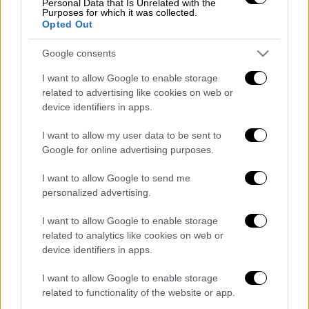
Personal Data that Is Unrelated with the
Purposes for which it was collected.
Αυγούστου που νοσεί. Προηγήθηκαν ο
Opted Out
Κωνσταντίνος Τζολάκης
και ο
Ρούμπεν
Σεμέδο
, αλλά και ο
Μάξι Λοβέρα
, ο οποίος
Google consents
βρέθηκε θετικός την παραμονή της
I want to allow Google to enable storage
δεύτερης ημερομηνίας διεξαγωγής του
related to advertising like cookies on web or
τελικού Κυπέλλου γεγονός που οδήγησε σε
device identifiers in apps.
αναβολή.
I want to allow my user data to be sent to
Το επόμενο παιχνίδι των Ερυθρόλευκων για
Google for online advertising purposes.
το πρωτάθλημα είναι προγραμματισμένο για
I want to allow Google to send me
την Παρασκευή 18/9 στις 20.30 στο Γ.
personalized advertising.
Καραϊσκάκης με αντίπαλο τον Αστέρα.
I want to allow Google to enable storage
Διαβάστε ακόμη
related to analytics like cookies on web or
device identifiers in apps.
Κυνήγι χρόνου στα λεωφορεία: Οι οδηγοί
της ΟΣΥ καταγγέλλουν δρομολόγια που
I want to allow Google to enable storage
«δεν βγαίνουν» και προειδοποιούν για
related to functionality of the website or app.
κινδύνους