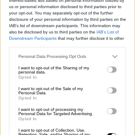
interest-based ads based on personal information utilized by
Προσθέστε το ΕΘΝΟΣ στη Google
us or personal information disclosed to third parties prior to
your opt-out. You may separately opt-out of the further
disclosure of your personal information by third parties on the
Την ήττα γνώρισε ο
Ολυμπιακός
στο ΣΕΦ με
IAB’s list of downstream participants. This information may
84-79
από την Εφές για την 6η αγωνιστική
also be disclosed by us to third parties on the
IAB’s List of
της
Euroelague
. Πρόκειται για τη δεύτερη
Downstream Participants
that may further disclose it to other
διαδοχική εντός έδρας απώλειά του και
third parties.
τρίτη στο σύνολο της εφετινής
Please note that this website/app uses one or more Google
Personal Data Processing Opt Outs
διοργάνωσης.
services and may gather and store information including but
not limited to your visit or usage behaviour. You may click to
I want to opt-out of the Sharing of my
Ετσι η τουρκική ομάδα γίνεται η δεύτερη,
personal data.
grant or deny consent to Google and its third-party tags to
Opted In
μετά τη
Ζαλγκίρις Κάουνας
στην πρεμιέρα,
use your data for below specified purposes in below Google
consent section.
που περνά νικηφόρα από το «σπίτι» των
I want to opt-out of the Sale of my
Personal Data.
Πειραιωτών. Μεγάλος πρωταγωνιστής της
Opted In
Αναντολού Εφές
, που πανηγύρισε τη
I want to opt-out of processing my
δεύτερη εφετινή επιτυχία της, ήταν ο
Σέιν
Personal Data for Targeted Advertising.
Λάρκιν
(15π.), ο οποίος στην επιστροφή του
Opted In
στην αγωνιστική δράση βρήκε ρυθμό στο
I want to opt-out of Collection, Use,
Retention, Sale, and/or Sharing of my