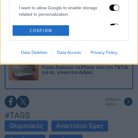
I want to allow Google to enable storage
Η πρώτη δήλωση της οικογένειας της
related to personalization.
38χρονης Βρετανίδας που δολοφονήθηκε
στην Κυψέλη
I want to allow Google to enable storage
CONFIRM
related to security, including authentication
Ντύθηκε «Χάρος», ανέβηκε στην οροφή
functionality and fraud prevention, and other
νοσοκομείου και κοιτούσε επίμονα τους
user protection.
ασθενείς
Data Deletion
Data Access
Privacy Policy
«Όχι γκέι 17 Pro, αλλά σπασμένο 11άρι»:
Ρώσοι διαλύουν τα iPhone τους στο TikTok
για να... γίνουν πιο άνδρες
επόμενο
άρθρο
#TAGS
Ολυμπιακός
Αναντολού Εφες