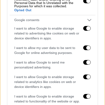
τελευταίο δεκάλεπτο, οδηγώντας την ομάδα
Personal Data that Is Unrelated with the
του στο «διπλό».
Purposes for which it was collected.
Opted Out
Τα δεκάλεπτα:
26-29, 38-44, 57-63, 79-84.
Google consents
I want to allow Google to enable storage
related to advertising like cookies on web or
device identifiers in apps.
I want to allow my user data to be sent to
Google for online advertising purposes.
I want to allow Google to send me
personalized advertising.
I want to allow Google to enable storage
related to analytics like cookies on web or
Διαβάστε ακόμη
device identifiers in apps.
Εκτελέσεις, συλλήψεις και νέοι
I want to allow Google to enable storage
περιορισμοί: Το Ιράν σκληραίνει τη γραμμή
related to functionality of the website or app.
στο εσωτερικό εν μέσω πολέμου