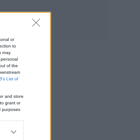
sonal or
ection to
ou may
 personal
out of the
 downstream
B’s List of
er and store
to grant or
ed purposes