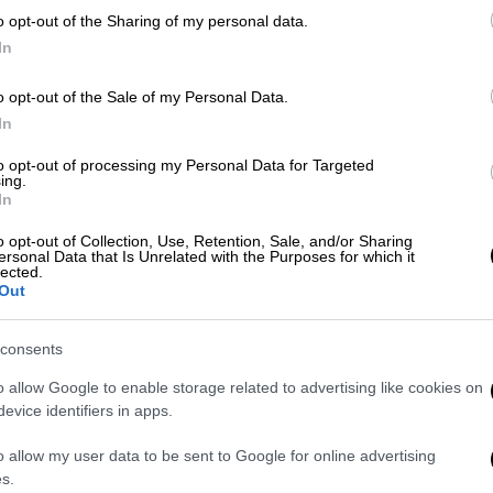
o opt-out of the Sharing of my personal data.
In
 το ΕΘΝΟΣ στη Google
o opt-out of the Sale of my Personal Data.
ε
στον
ΠΑΟΚ
καθώς ποδοσφαιριστής της
In
d-19. Ο παίκτης τέθηκε άμεσα σε καραντίνα
to opt-out of processing my Personal Data for Targeted
όκολλο. Απαντες στο ποδοσφαιρικό τμήμα
ing.
α (10/11) σε τεστ για τον κορονοϊό, με
In
χώρησε ο προπονητής
Πάμπλο Γκαρσία
στους
o opt-out of Collection, Use, Retention, Sale, and/or Sharing
 έχουν στα χέρια τους τα αποτελέσματα
ersonal Data that Is Unrelated with the Purposes for which it
lected.
Out
οδοσφαιριστή, ο οποίος έχει
ήδη
consents
 οδηγίες
των ειδικών βάσει του
α του ποδοσφαιριστή δεν ανακοινώνεται σε
o allow Google to enable storage related to advertising like cookies on
evice identifiers in apps.
πιλέξει ο ίδιος να το γνωστοποιήσει με τον
o allow my user data to be sent to Google for online advertising
s.
και της δραματικής αύξησης των