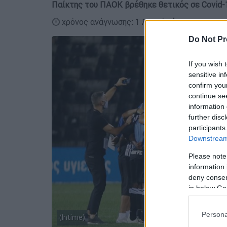
Παίκτης του ΠΑΟΚ βρέθηκε θετικός σε Covid-
🕛 χρόνος ανάγνωσης: 1 λεπτό ┋
Do Not Pr
If you wish 
sensitive in
confirm you
continue se
information 
further disc
participants
Downstream 
Please note
information 
deny consent
in below Go
Persona
(Intime)