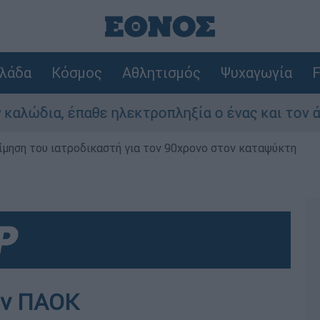
λάδα
Κόσμος
Αθλητισμός
Ψυχαγωγία
F
α, έπαθε ηλεκτροπληξία ο ένας και τον άφησαν 
μηση του ιατροδικαστή για τον 90χρονο στον καταψύκτη
ον ΠΑΟΚ