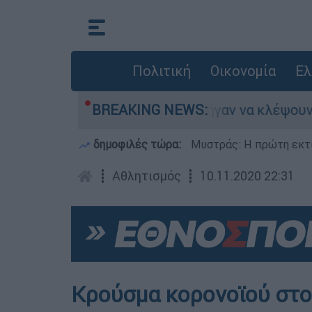
Πολιτική
Οικονομία
Ελ
χνε
Άνω Λιόσια: Πήγαν να κλέψουν καλώδι
BREAKING NEWS:
δημοφιλές τώρα:
Μυστράς: Η πρώτη εκτί
┋
Αθλητισμός
┋
10.11.2020 22:31
Κρούσμα κορονοϊού στ