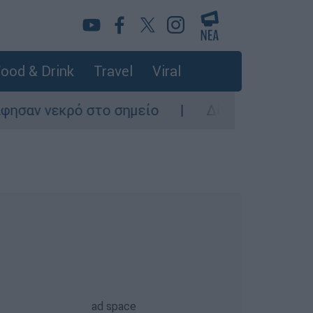
ood & Drink
Travel
Viral
νεκρό στο σημείο
Δίωξη για ανθρωποκτονί