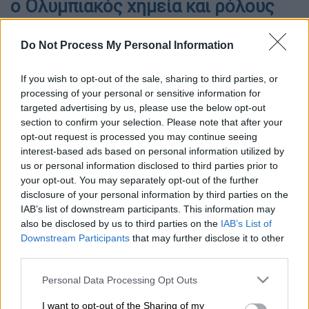
ο Ολυμπιακός χημεία και ρόλους
Η δεύτερη διαβολοβδομάδα έρχεται και η εικόνα των
ελληνικών ομάδων δεν δημιουργεί πολλές ελπίδες....
Do Not Process My Personal Information
If you wish to opt-out of the sale, sharing to third parties, or
processing of your personal or sensitive information for
targeted advertising by us, please use the below opt-out
section to confirm your selection. Please note that after your
opt-out request is processed you may continue seeing
interest-based ads based on personal information utilized by
us or personal information disclosed to third parties prior to
your opt-out. You may separately opt-out of the further
disclosure of your personal information by third parties on the
IAB’s list of downstream participants. This information may
also be disclosed by us to third parties on the
IAB’s List of
Downstream Participants
that may further disclose it to other
Photo Credits: Intime
third parties.
Please note that this website/app uses one or more Google
Personal Data Processing Opt Outs
services and may gather and store information including but
Προσθέστε το ΕΘΝΟΣ στη Google
not limited to your visit or usage behaviour. You may click to
I want to opt-out of the Sharing of my