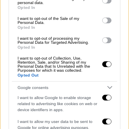
personal data.
grant or deny consent to Google and its third-party tags to
Opted In
Ο Παναθηναϊκός μάχεται να καλύψει το
use your data for below specified purposes in below Google
consent section.
έλλειμμα ποιότητας την στιγμή που
I want to opt-out of the Sale of my
Personal Data.
ο Ολυμπιακός ψάχνεται να βρει «χημεία» και
Opted In
ρόλους...
I want to opt-out of processing my
Personal Data for Targeted Advertising.
Διαβάστε περισσότερα στο
sdna.gr
Opted In
Διαβάστε ακόμη
I want to opt-out of Collection, Use,
Retention, Sale, and/or Sharing of my
Personal Data that Is Unrelated with the
O στρατηγός ήταν σχιζοφρενής, εμμονικός,
Purposes for which it was collected.
πλησίαζε τα 75 όταν τον αντάμωσε η δόξα –
Opted Out
Εκείνος που άλλαξε την πορεία της
Ιστορίας!
Google consents
Ελισάβετ Κωνσταντινίδου στο ethnos.gr:
I want to allow Google to enable storage
«Κάθε πόλεμος είναι ένας εμφύλιος, όλοι
είμαστε αδέλφια»
related to advertising like cookies on web or
device identifiers in apps.
Στον εισαγγελέα ο ιδιοκτήτης του beach
I want to allow my user data to be sent to
bar για τον θάνατο του 4χρονου στην Πάρο -
Στο «μικροσκόπιο» ο ρόλος του
Google for online advertising purposes.