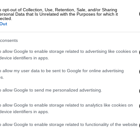
ν επιλογή και της ισοπαλίας, αλλά εμάς δεν
o opt-out of Collection, Use, Retention, Sale, and/or Sharing
αση είναι μόνο στη νίκη και στο παιχνίδι
ersonal Data that Is Unrelated with the Purposes for which it
lected.
θούμε για να κερδίσουμε»
Out
παίζει για το αποτέλεσμα:
«Θα το
consents
 είναι σαφές, πρέπει να κερδίσουμε. Οι
άζει πολλά στον τρόπο που σκεφτόμαστε
o allow Google to enable storage related to advertising like cookies on
evice identifiers in apps.
ς φορές είναι καλό αποτέλεσμα και η
οβενία. Υπάρχει πίεση, αλλά είναι καλή
o allow my user data to be sent to Google for online advertising
ες μας γιατί παίζουν σε καλές ομάδες που
s.
ς αν αυτή η προσπάθεια θα είναι αρκετή».
to allow Google to send me personalized advertising.
η Εθνική και στη Μολδαβία και το αν αυτό
ε άλλον φορ, είπε:
«Έχουμε επιλέξει 26
o allow Google to enable storage related to analytics like cookies on
evice identifiers in apps.
εσά τους. Θα πάρουμε αύριο την απόφαση
ράικερ. Έχουμε δει και αυτό είναι θετικό
o allow Google to enable storage related to functionality of the website
ει ποιότητα στην προετοιμασία. Αυτό
τότητα άλλων επιλογών. Θα δούμε αν