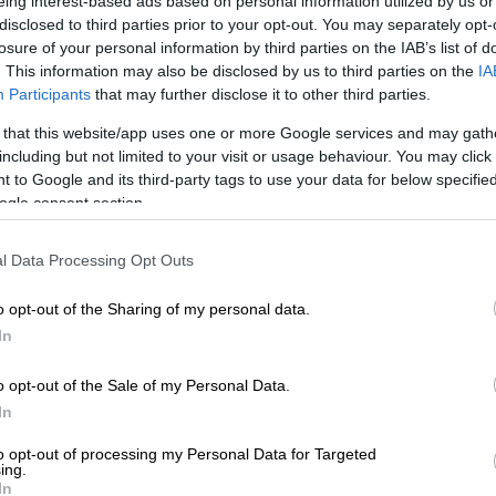
eing interest-based ads based on personal information utilized by us or
disclosed to third parties prior to your opt-out. You may separately opt-
losure of your personal information by third parties on the IAB’s list of
. This information may also be disclosed by us to third parties on the
IA
Participants
that may further disclose it to other third parties.
 that this website/app uses one or more Google services and may gath
 το ΕΘΝΟΣ στη Google
including but not limited to your visit or usage behaviour. You may click 
 to Google and its third-party tags to use your data for below specifi
ogle consent section.
κό» το ματς της
Εθνικής Ελλάδας
με τη
Nations League
που θα γίνει την Τετάρτη
l Data Processing Opt Outs
ενώ τόνισε ότι στο μυαλό όλων είναι η νίκη.
ιάρκεια της συνέντευξης Τύπου εν όψει της
o opt-out of the Sharing of my personal data.
είωσε πως η πίεση θα βοηθήσει τους
In
μητό αποτέλεσμα.
o opt-out of the Sale of my Personal Data.
συνέντευξη Τύπου για την πίεση που
In
υπάρχει διαφορά για τον αυριανό αγώνα.
to opt-out of processing my Personal Data for Targeted
τί έχουμε πίεση να πάρουμε ένα αποτέλεσμα
ing.
. Είναι σαν τελικός και ο τελικός έχει
In