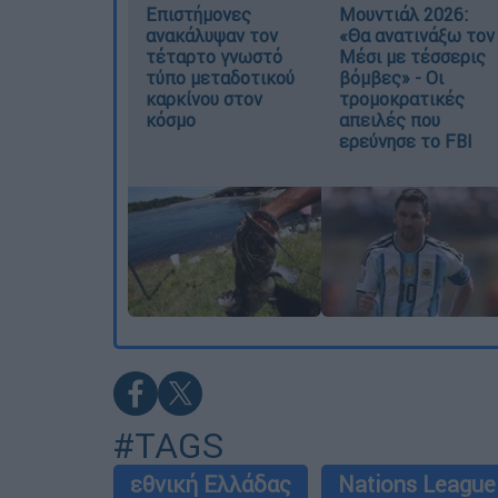
Επιστήμονες
Μουντιάλ 2026:
ανακάλυψαν τον
«Θα ανατινάξω τον
τέταρτο γνωστό
Μέσι με τέσσερις
τύπο μεταδοτικού
βόμβες» - Οι
καρκίνου στον
τρομοκρατικές
κόσμο
απειλές που
ερεύνησε το FBI
#TAGS
εθνική Ελλάδας
Nations League