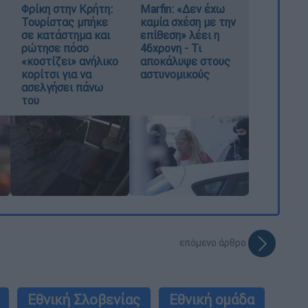
Φρίκη στην Κρήτη:
Marfin: «Δεν έχω
Τουρίστας μπήκε
καμία σχέση με την
σε κατάστημα και
επίθεση» λέει η
ρώτησε πόσο
46χρονη - Τι
«κοστίζει» ανήλικο
αποκάλυψε στους
κορίτσι για να
αστυνομικούς
ασελγήσει πάνω
του
επόμενο άρθρο
Εθνική Σλοβενίας
Εθνική ομάδα