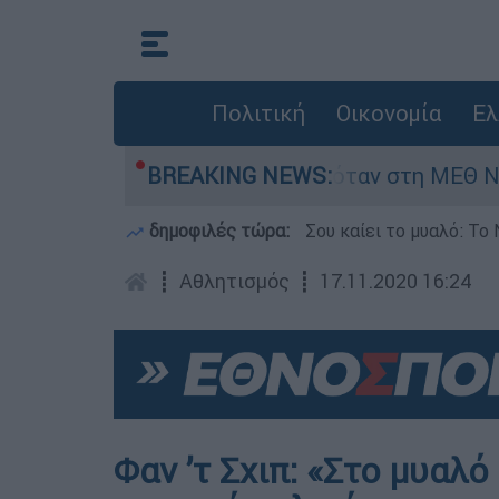
Πολιτική
Οικονομία
Ελ
έφος 8 ημερών - Νοσηλευόταν στη ΜΕΘ Νεογνών
BREAKING NEWS:
δημοφιλές τώρα:
Σου καίει το μυαλό: Το 
┋
Αθλητισμός
┋
17.11.2020 16:24
Φαν ’τ Σχιπ: «Στο μυαλό