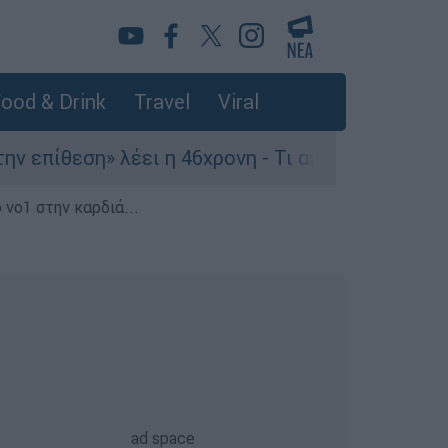
ood & Drink
Travel
Viral
θεση» λέει η 46χρονη - Τι αποκάλυψε στους αστυ
 νο1 στην καρδιά...