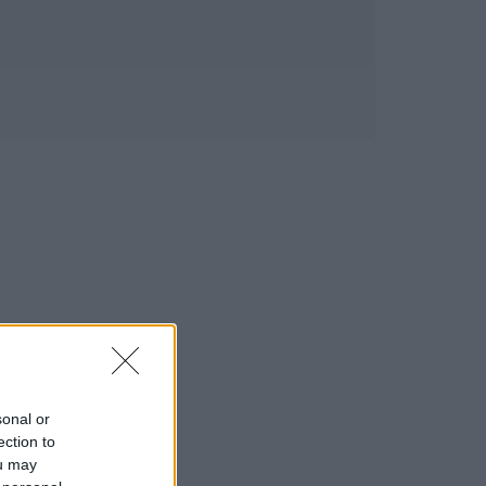
sonal or
ection to
ou may