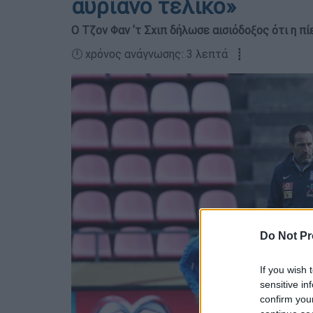
αυριανό τελικό»
Ο Τζον Φαν 'τ Σχιπ δήλωσε αισιόδοξος ότι η πί
🕛 χρόνος ανάγνωσης: 3 λεπτά ┋
Do Not Pr
If you wish 
sensitive in
confirm you