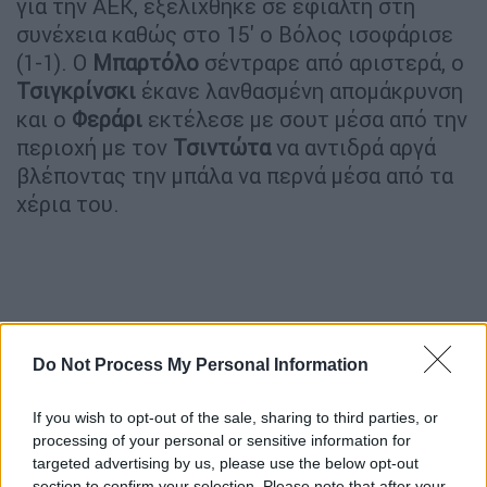
για την ΑΕΚ, εξελίχθηκε σε εφιάλτη στη
συνέχεια καθώς στο 15' ο Βόλος ισοφάρισε
(1-1). Ο
Μπαρτόλο
σέντραρε από αριστερά, ο
Τσιγκρίνσκι
έκανε λανθασμένη απομάκρυνση
και ο
Φεράρι
εκτέλεσε με σουτ μέσα από την
περιοχή με τον
Τσιντώτα
να αντιδρά αργά
βλέποντας την μπάλα να περνά μέσα από τα
χέρια του.
Do Not Process My Personal Information
If you wish to opt-out of the sale, sharing to third parties, or
processing of your personal or sensitive information for
targeted advertising by us, please use the below opt-out
section to confirm your selection. Please note that after your