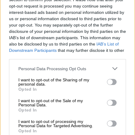
opt-out request is processed you may continue seeing
Ο Βόλος πλέον είχε πάρει φόρα και ήταν
interest-based ads based on personal information utilized by
ασταμάτητος επιτυγχάνοντας την ολική
us or personal information disclosed to third parties prior to
your opt-out. You may separately opt-out of the further
ανατροπή στο 34'. Και πάλι ο
Μπαρτόλο
disclosure of your personal information by third parties on the
έκανε τη σέντρα από τα αριστερά και ο
IAB’s list of downstream participants. This information may
Ουάρντα
που έκανε κίνηση φορ, βρέθηκε
also be disclosed by us to third parties on the
IAB’s List of
στην καρδιά της άμυνας της ΑΕΚ που
Downstream Participants
that may further disclose it to other
third parties.
αδράνησε. Ο Αιγύπτιος με εξαιρετική
κεφαλιά έγραψε το 1-2.
Please note that this website/app uses one or more Google
Personal Data Processing Opt Outs
services and may gather and store information including but
not limited to your visit or usage behaviour. You may click to
I want to opt-out of the Sharing of my
personal data.
grant or deny consent to Google and its third-party tags to
Opted In
use your data for below specified purposes in below Google
consent section.
I want to opt-out of the Sale of my
Personal Data.
Opted In
I want to opt-out of processing my
Personal Data for Targeted Advertising.
Opted In