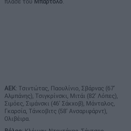
πλασέ του
Μπαρτόλο
.
ΑΕΚ
: Τσιντώτας, Παουλίνιο, Σβάρνας (67'
Αλμπάνης), Τσιγκρίνσκι, Μιτάι (82' Λόπες),
Σιμόες, Σιμάνσκι (46' Σάκχοβ), Μάνταλος,
Γκαρσία, Τάνκοβιτς (58' Ανσαριφάρντ),
Ολιβέιρα.
Βόλος
: Κλέιμαν, Ντεντάκης, Σάντσες,