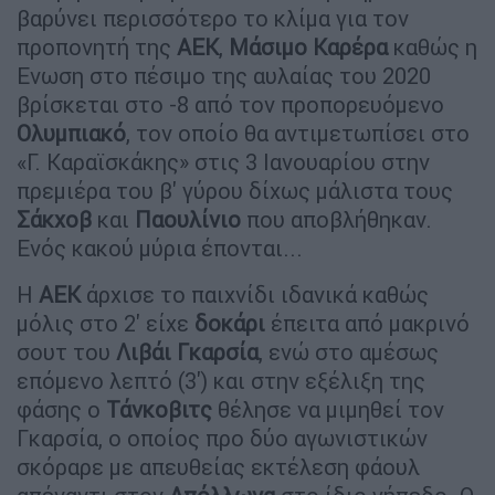
βαρύνει περισσότερο το κλίμα για τον
προπονητή της
ΑΕΚ
,
Μάσιμο Καρέρα
καθώς η
Ενωση στο πέσιμο της αυλαίας του 2020
βρίσκεται στο -8 από τον προπορευόμενο
Ολυμπιακό
, τον οποίο θα αντιμετωπίσει στο
«Γ. Καραϊσκάκης» στις 3 Ιανουαρίου στην
πρεμιέρα του β' γύρου δίχως μάλιστα τους
Σάκχοβ
και
Παουλίνιο
που αποβλήθηκαν.
Ενός κακού μύρια έπονται...
Η
ΑΕΚ
άρχισε το παιχνίδι ιδανικά καθώς
μόλις στο 2' είχε
δοκάρι
έπειτα από μακρινό
σουτ του
Λιβάι Γκαρσία
, ενώ στο αμέσως
επόμενο λεπτό (3') και στην εξέλιξη της
φάσης ο
Τάνκοβιτς
θέλησε να μιμηθεί τον
Γκαρσία, ο οποίος προ δύο αγωνιστικών
σκόραρε με απευθείας εκτέλεση φάουλ