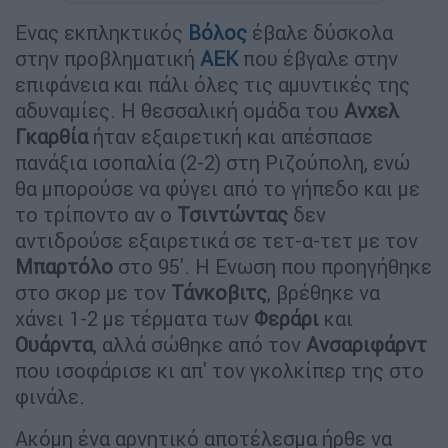
Ενας εκπληκτικός
Βόλος
έβαλε δύσκολα
στην προβληματική
ΑΕΚ
που έβγαλε στην
επιφάνεια και πάλι όλες τις αμυντικές της
αδυναμίες. Η θεσσαλική ομάδα του
Ανχελ
Γκαρθία
ήταν εξαιρετική και απέσπασε
πανάξια ισοπαλία (2-2) στη Ριζούπολη, ενώ
θα μπορούσε να φύγει από το γήπεδο και με
το τρίποντο αν ο
Τσιντώντας
δεν
αντιδρούσε εξαιρετικά σε τετ-α-τετ με τον
Μπαρτόλο
στο 95'. Η Ενωση που προηγήθηκε
στο σκορ με τον
Τάνκοβιτς
, βρέθηκε να
χάνει 1-2 με τέρματα των
Φεράρι
και
Ουάρντα
, αλλά σώθηκε από τον
Ανσαριφάρντ
που ισοφάρισε κι απ' τον γκολκίπερ της στο
φινάλε.
Ακόμη ένα αρνητικό αποτέλεσμα ήρθε να