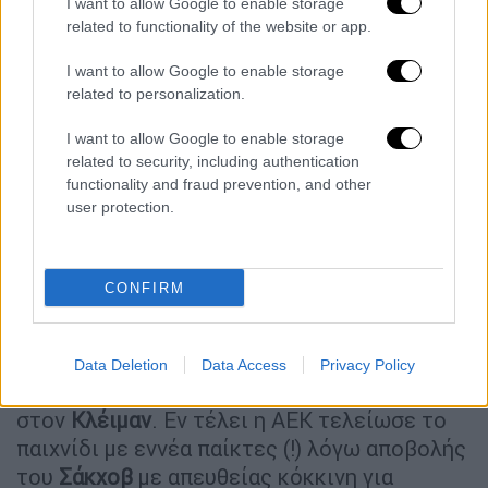
I want to allow Google to enable storage
related to functionality of the website or app.
I want to allow Google to enable storage
related to personalization.
I want to allow Google to enable storage
related to security, including authentication
functionality and fraud prevention, and other
user protection.
Το... θρίλερ συνεχίστηκε όμως καθώς στο
74' η ΑΕΚ έμεινε με δέκα παίκτες λόγω
αποβολής
του
Παουλίνιο
με δεύτερη κίτρινη
CONFIRM
κάρτα. Δέκα λεπτά αργότερα ωστόσο η
ισορροπία επανήλθε αριθμητικά καθώς
αποβλήθηκε και ο
Κολόμπο
λόγω ανατροπής
Data Deletion
Data Access
Privacy Policy
στον
Ολιβέιρα
που έφευγε μόνος απέναντι
στον
Κλέιμαν
. Εν τέλει η ΑΕΚ τελείωσε το
παιχνίδι με εννέα παίκτες (!) λόγω αποβολής
του
Σάκχοβ
με απευθείας κόκκινη για