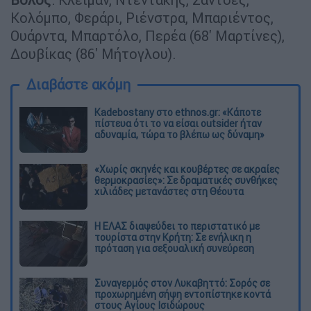
Κολόμπο, Φεράρι, Ριένστρα, Μπαριέντος,
Ουάρντα, Μπαρτόλο, Περέα (68' Μαρτίνες),
Δουβίκας (86' Μήτογλου).
Διαβάστε ακόμη
Kadebostany στο ethnos.gr: «Κάποτε
πίστευα ότι το να είσαι outsider ήταν
αδυναμία, τώρα το βλέπω ως δύναμη»
«Χωρίς σκηνές και κουβέρτες σε ακραίες
θερμοκρασίες»: Σε δραματικές συνθήκες
χιλιάδες μετανάστες στη Θέουτα
Η ΕΛΑΣ διαψεύδει το περιστατικό με
τουρίστα στην Κρήτη: Σε ενήλικη η
πρόταση για σεξουαλική συνεύρεση
Συναγερμός στον Λυκαβηττό: Σορός σε
προχωρημένη σήψη εντοπίστηκε κοντά
στους Αγίους Ισιδώρους