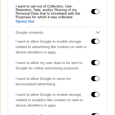
I want to opt-out of Collection, Use,
Retention, Sale, and/or Sharing of my
Personal Data that Is Unrelated with the
H AEK άγγιξε το γκολ με τον
Σιμάνσκι
στο
Purposes for which it was collected.
Opted Out
45', με τον
Ολιβέιρα
στο 61' αλλά ο Βόλος
αμύνθηκε εξαιρετικά με υπερπροσπάθεια
Google consents
του
Φεράρι
και του
Σάντσες
. Η θεσσαλική
I want to allow Google to enable storage
ομάδα ωστόσο δεν τα κατάφερε και στο 70'
related to advertising like cookies on web or
οπότε έπειτα από πολιορκία διαρκείας της
device identifiers in apps.
Ενωσης και αδυναμία των αμυντικών να
I want to allow my user data to be sent to
απομακρύνουν, ο
Ανσαριφάρντ
έστειλε την
Google for online advertising purposes.
μπάλα στα δίχτυα με κοντινή προβολή. Το
πείσμα των παικτών της ΑΕΚ στη
I want to allow Google to send me
συγκεκριμένη φάση τους δικαίωσε καθώς
personalized advertising.
βρήκαν το γκολ της ισοφάρισης (2-2).
I want to allow Google to enable storage
related to analytics like cookies on web or
device identifiers in apps.