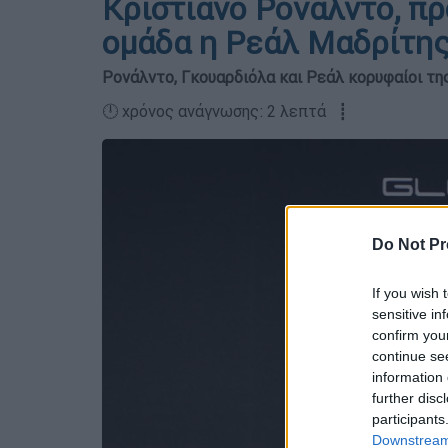
Κριστιάνο Ρονάλντο, π
ομάδα η Ρεάλ Μαδρίτη
Ρονάλντο, Γκουαρδιόλα και Ρεάλ κορυφαίοι της
🕛 χρόνος ανάγνωσης: 2 λεπτά ┋
Do Not Pr
If you wish 
sensitive in
confirm you
continue se
information 
further disc
participants
Downstream 