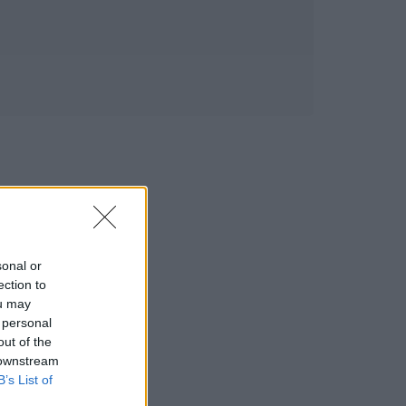
sonal or
ection to
ou may
 personal
out of the
 downstream
B’s List of