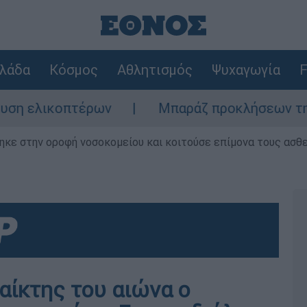
λάδα
Κόσμος
Αθλητισμός
Ψυχαγωγία
F
λικοπτέρων
Μπαράζ προκλήσεων της Άγκυρ
ηκε στην οροφή νοσοκομείου και κοιτούσε επίμονα τους ασθ
αίκτης του αιώνα ο