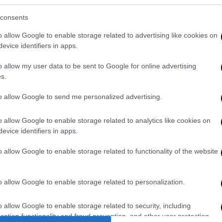
ν
Λιονέλ Μέσι
, τον
Ροναλντίνιο
και τον
Μο
consents
συλλόγου κατέληξε στη
Ρεάλ Μαδρίτης
, που
o allow Google to enable storage related to advertising like cookies on
ερν Μονάχου
και
Αλ-Αχλί.
Στους
evice identifiers in apps.
επ Γκουαρδιόλα
, ο οποίος βρέθηκε πάνω
έργκιουσον
και
Ζινεντίν Ζιντάν
.
o allow my user data to be sent to Google for online advertising
s.
rmani Hotel, located in the Iconic Burj
to allow Google to send me personalized advertising.
r
Awards saw the very best talent in the
r its Special Edition⁠. Congratulations to
o allow Google to enable storage related to analytics like cookies on
t the Globe Soccer Awards! 👏
evice identifiers in apps.
er.com/Zm1CupIWIG
o allow Google to enable storage related to functionality of the website
@Globe_Soccer)
December 27, 2020
, ο
Ρόμπερτ Λεβαντόφσκι
έκανε το...
o allow Google to enable storage related to personalization.
τά τα βραβεία της
UEFA
και της
FIFA
, ενώ
o allow Google to enable storage related to security, including
γκεν Κλοπ
και
Τζανπιέρο Γκασπερίνι
για τον
cation functionality and fraud prevention, and other user protection.
το 2020.