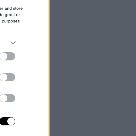
er and store
to grant or
ed purposes