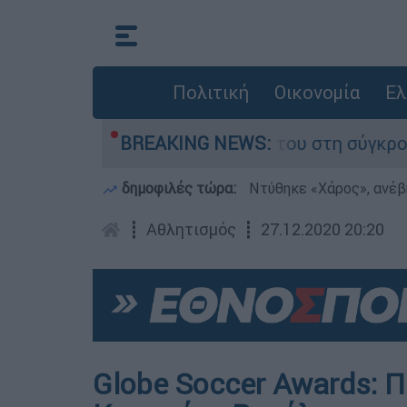
Πολιτική
Οικονομία
Ελ
 Δαμίγο που έχασε τη ζωή του στη σύγκρουση ε
BREAKING NEWS:
δημοφιλές τώρα:
Ντύθηκε «Χάρος», ανέβ
┋
Αθλητισμός
┋
27.12.2020 20:20
Globe Soccer Awards: Π