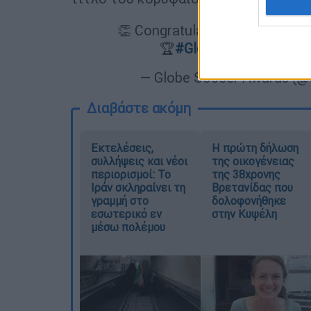
👏 Congratulations to all winn
🏆⁠
#GlobeSoccer
@Duba
— Globe Soccer Awards (
Διαβάστε ακόμη
Εκτελέσεις,
Η πρώτη δήλωση
συλλήψεις και νέοι
της οικογένειας
περιορισμοί: Το
της 38χρονης
Ιράν σκληραίνει τη
Βρετανίδας που
γραμμή στο
δολοφονήθηκε
εσωτερικό εν
στην Κυψέλη
μέσω πολέμου