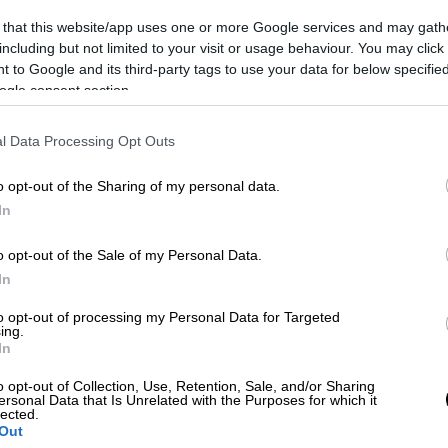
 that this website/app uses one or more Google services and may gath
including but not limited to your visit or usage behaviour. You may click 
 to Google and its third-party tags to use your data for below specifi
ogle consent section.
 το ΕΘΝΟΣ στη Google
l Data Processing Opt Outs
της χρονιάς» ο
Κριστιάνο Ρονάλντο
...
o opt-out of the Sharing of my personal data.
 κορυφαίος «παίκτης του αιώνα» στα
Globe
In
λωση εν μέσω πανδημίας, που
φα στο Ντουμπάι, ο Πορτογάλος σούπερ
o opt-out of the Sale of my Personal Data.
ί με τον Ρόμπερτ Λεβαντόβσκι που
In
το 2020. Παράλληλα, ο Πεπ Γκουαρδιόλα
to opt-out of processing my Personal Data for Targeted
της 20ετίας και ο Χάνσι Φλικ της χρονιάς,
ing.
In
ρυφαία ομάδα από το 2000 ως το 2020 και
έχον έτος έχοντας κατακτήσει ένα
o opt-out of Collection, Use, Retention, Sale, and/or Sharing
ersonal Data that Is Unrelated with the Purposes for which it
lected.
Out
ιώνα ο «CR7» συγκέντρωσε τις