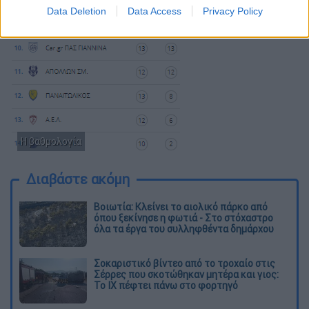
Data Deletion
Data Access
Privacy Policy
Η βαθμολογία
Διαβάστε ακόμη
Βοιωτία: Κλείνει το αιολικό πάρκο από
όπου ξεκίνησε η φωτιά - Στο στόχαστρο
όλα τα έργα του συλληφθέντα δημάρχου
Σοκαριστικό βίντεο από το τροχαίο στις
Σέρρες που σκοτώθηκαν μητέρα και γιος:
Το ΙΧ πέφτει πάνω στο φορτηγό