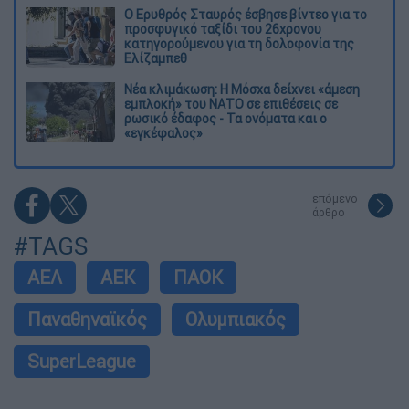
Ο Ερυθρός Σταυρός έσβησε βίντεο για το
προσφυγικό ταξίδι του 26χρονου
κατηγορούμενου για τη δολοφονία της
Ελίζαμπεθ
Νέα κλιμάκωση: Η Μόσχα δείχνει «άμεση
εμπλοκή» του ΝΑΤΟ σε επιθέσεις σε
ρωσικό έδαφος - Τα ονόματα και ο
«εγκέφαλος»
επόμενο
άρθρο
#TAGS
ΑΕΛ
ΑΕΚ
ΠΑΟΚ
Παναθηναϊκός
Ολυμπιακός
SuperLeague