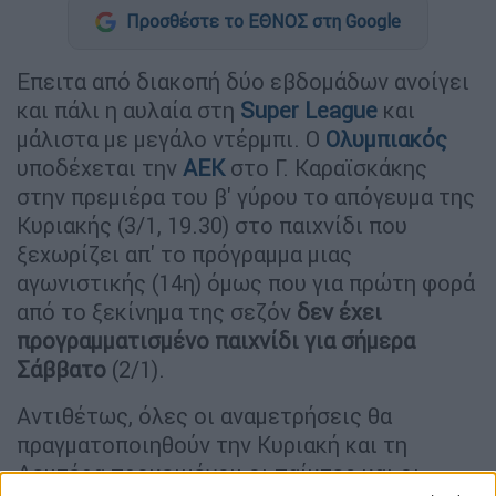
Προσθέστε το ΕΘΝΟΣ στη Google
Επειτα από διακοπή δύο εβδομάδων ανοίγει
και πάλι η αυλαία στη
Super League
και
μάλιστα με μεγάλο ντέρμπι. Ο
Ολυμπιακός
υποδέχεται την
ΑΕΚ
στο Γ. Καραϊσκάκης
στην πρεμιέρα του β' γύρου το απόγευμα της
Κυριακής (3/1, 19.30) στο παιχνίδι που
ξεχωρίζει απ' το πρόγραμμα μιας
αγωνιστικής (14η) όμως που για πρώτη φορά
από το ξεκίνημα της σεζόν
δεν έχει
προγραμματισμένο παιχνίδι για σήμερα
Σάββατο
(2/1).
Αντιθέτως, όλες οι αναμετρήσεις θα
πραγματοποιηθούν την Κυριακή και τη
Δευτέρα προκειμένου οι παίκτες και οι