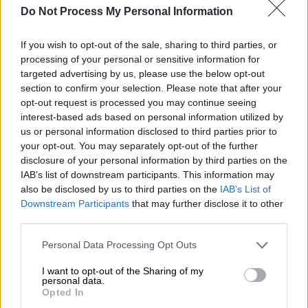
ομάδες να μην πέσουν στα... βαθιά μια ημέρα
Do Not Process My Personal Information
μετά την
Πρωτοχρονιά
του
2021
. Πέραν του
ντέρμπι του
Ολυμπιακού
με την
ΑΕΚ
, το
If you wish to opt-out of the sale, sharing to third parties, or
πρόγραμμα της αγωνιστικής περιλαμβάνει
processing of your personal or sensitive information for
την Κυριακή στις 15.00 τα ματς
targeted advertising by us, please use the below opt-out
section to confirm your selection. Please note that after your
Παναθηναϊκός
-
Αστέρας Τρίπολης
και
opt-out request is processed you may continue seeing
Παναιτωλικός
-
ΟΦΗ
και στις 17.15
ΑΕΛ
-
interest-based ads based on personal information utilized by
ΠΑΟΚ
και
ΠΑΣ Γιάννινα
-
Απόλλων
. Επίσης,
us or personal information disclosed to third parties prior to
τη Δευτέρα (4/1) είναι προγραμματισμένοι οι
your opt-out. You may separately opt-out of the further
disclosure of your personal information by third parties on the
αγώνες
Βόλος
-
Ατρόμητος
(17.15) και
Λαμία
IAB’s list of downstream participants. This information may
-
Αρης
(19.30).
also be disclosed by us to third parties on the
IAB’s List of
Downstream Participants
that may further disclose it to other
Ο
Ολυμπιακός
βρίσκεται στην κορυφή της
third parties.
βαθμολογίας έχοντας τρεις βαθμούς
Please note that this website/app uses one or more Google
διαφορά από τον δεύτερο
Αρη
, πέντε από
Personal Data Processing Opt Outs
services and may gather and store information including but
τον τρίτο
ΠΑΟΚ
και οχτώ από την τέταρτη
not limited to your visit or usage behaviour. You may click to
I want to opt-out of the Sharing of my
ΑΕΚ
, ενώ εκκρεμούν από τον α' γύρο δύο
personal data.
grant or deny consent to Google and its third-party tags to
Opted In
ντέρμπι μεταξύ
ΠΑΟΚ
-
Ολυμπιακού
στην
use your data for below specified purposes in below Google