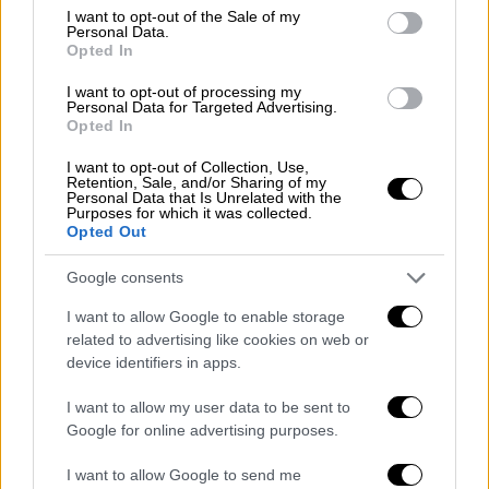
consent section.
Τούμπα και
Αρη
-
ΑΕΚ
στο Κλ. Βικελίδης, που
I want to opt-out of the Sale of my
Personal Data.
είναι προγραμματισμένα για τις 13 και 14
Opted In
Ιανουαρίου αντιστοίχως.
I want to opt-out of processing my
Personal Data for Targeted Advertising.
Πρόγραμμα - τηλεοπτικές μεταδόσεις
Opted In
Κυριακή 3/1
I want to opt-out of Collection, Use,
Retention, Sale, and/or Sharing of my
Personal Data that Is Unrelated with the
15.00 Παναθηναϊκός - Αστέρας Τρίπολης
Purposes for which it was collected.
Opted Out
(Novasports 1HD)
Google consents
15.00 Παναιτωλικός - ΟΦΗ (Novasports 3HD)
I want to allow Google to enable storage
17.15 ΑΕΛ - ΠΑΟΚ (Novasports 2HD)
related to advertising like cookies on web or
device identifiers in apps.
17.15 ΠΑΣ Γιάννινα - Απόλλων (Novasports
3HD)
I want to allow my user data to be sent to
Google for online advertising purposes.
19.30 Ολυμπιακός - ΑΕΚ (Novasports 1HD)
I want to allow Google to send me