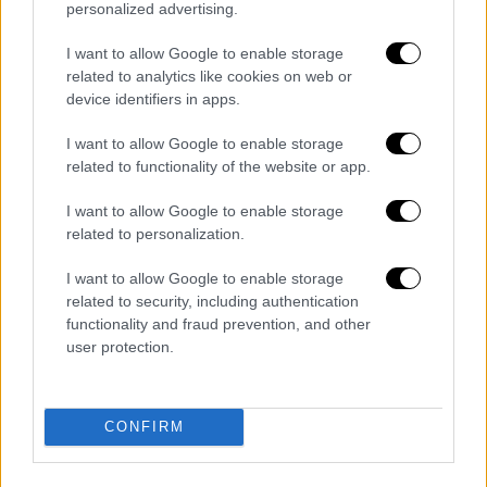
Δευτέρα 4/1
personalized advertising.
I want to allow Google to enable storage
17.15 Βόλος - Ατρόμητος (Novasports 2HD)
related to analytics like cookies on web or
device identifiers in apps.
19.30 Λαμία - Αρης (Novasports 1HD)
I want to allow Google to enable storage
Βαθμολογία
related to functionality of the website or app.
I want to allow Google to enable storage
related to personalization.
I want to allow Google to enable storage
related to security, including authentication
functionality and fraud prevention, and other
user protection.
CONFIRM