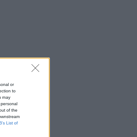
sonal or
ection to
ou may
 personal
out of the
 downstream
B’s List of