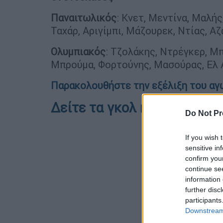
Παναιτωλικός
: Κνετ, Μεντίνα, Μαλή
Ταχάρ, Αριγίμπι, Μάζουρεκ, Ντίας, Αζ
Ολυμπιακός
: Τζολάκης, Ντρέγκερ, Μπ
Μπρούμα, Φορτούνης, Μασούρας, Ελ 
Παρακολουθήστε την εξέλιξη του αγώ
Δείτε τα γκολ και τις καλύ
Do Not Pr
If you wish 
sensitive in
confirm you
continue se
information 
further disc
participants
Downstream 