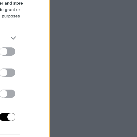
er and store
to grant or
ed purposes