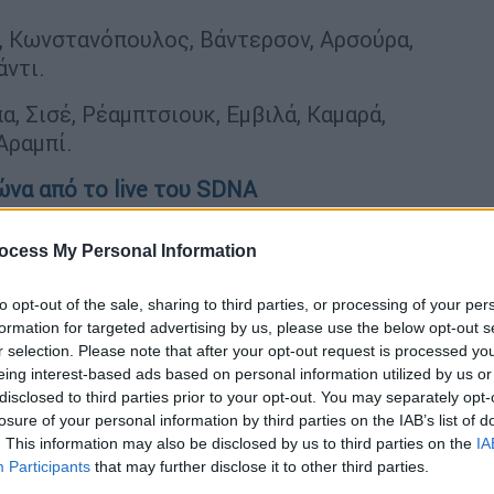
ς, Κωνστανόπουλος, Βάντερσον, Αρσούρα,
άντι.
α, Σισέ, Ρέαμπτσιουκ, Εμβιλά, Καμαρά,
Αραμπί.
να από το live του SDNA
τερες φάσεις
ocess My Personal Information
to opt-out of the sale, sharing to third parties, or processing of your per
formation for targeted advertising by us, please use the below opt-out s
r selection. Please note that after your opt-out request is processed y
eing interest-based ads based on personal information utilized by us or
disclosed to third parties prior to your opt-out. You may separately opt-
losure of your personal information by third parties on the IAB’s list of
. This information may also be disclosed by us to third parties on the
IA
Participants
that may further disclose it to other third parties.