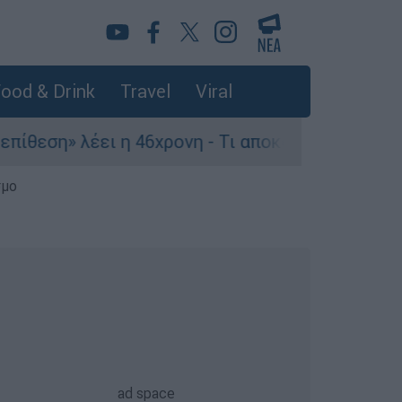
ood & Drink
Travel
Viral
λέει η 46χρονη - Τι αποκάλυψε στους αστυνομικο
σμο