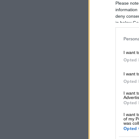
Please note
information 
deny consent
in below Go
Persona
I want t
Opted 
I want t
Opted 
I want 
Advertis
Opted 
I want t
of my P
was col
Opted 