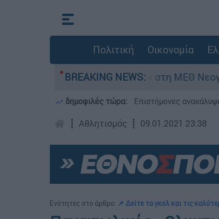
Πολιτική
Οικονομία
Ελ
 ημερών - Νοσηλευόταν στη ΜΕΘ Νεογνών
BREAKING NEWS:
δημοφιλές τώρα:
Επιστήμονες ανακάλυψα
┋
Αθλητισμός
┋
09.01.2021 23:38
Ενότητες στο άρθρο:
📌 Δείτε τα γκολ και τις καλύτ