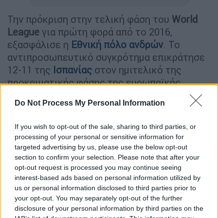
Την πρόκριση στην τελική φάση του
World
League
για πρώτη φορά από το 2016,
εξασφάλισε η
Εθνική πόλο ανδρών
. Το
αντιπροσωπευτικό συγκρότημα επικράτησε
12-11 της
Ισπανίας
στον ημιτελικό της
προκριματικής φάσης της ευρωπαϊκής
ζώνης, που διεξάγεται στο Ντέμπρετσεν της
Do Not Process My Personal Information
Ουγγαρίας, και «σφράγισε» ένα από τα τρία
εισιτήρια για το τελικό τουρνουά της
If you wish to opt-out of the sale, sharing to third parties, or
διοργάνωσης, που θα γίνει το καλοκαίρι του
processing of your personal or sensitive information for
2021.
targeted advertising by us, please use the below opt-out
section to confirm your selection. Please note that after your
Η ελληνική ομάδα έκλεισε το ημίχρονο
opt-out request is processed you may continue seeing
χάνοντας 4-5 αλλά
πήρε τον έλεγχο του ματς
interest-based ads based on personal information utilized by
us or personal information disclosed to third parties prior to
στην τρίτη περίοδο,
όπου με ένα σερί 3-0 και
your opt-out. You may separately opt-out of the further
συνολικό σκορ 4-1,
μετέτρεψε το 4-5 σε 8-6
.
disclosure of your personal information by third parties on the
Οι Ισπανοί αντέδρασαν στο τελευταίο