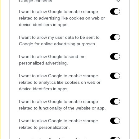
Google consents
Γενηδουνιάς 1, Σκουμπάκης 2, Καπότσης,
I want to allow Google to enable storage
Φουντούλης 3, Παπαναστασίου 2, Δερβίσης
related to advertising like cookies on web or
1, Αργυρόπουλος 2, Μουρίκης, Κολόμβος,
device identifiers in apps.
Γκιουβέτσης, Βλαχόπουλος 1, Γαλανίδης
I want to allow my user data to be sent to
ΙΣΠΑΝΙΑ
(Νταβίντ Μαρτίν): Λόπεθ, Μουνάριθ
Google for online advertising purposes.
3, Γρανάδος 2, Φαμέρα 1, Σαναχούγια,
I want to allow Google to send me
Λαρούμπε, Μπαρόσο 2, Φερνάντεζ 1,
personalized advertising.
Καμπάνιας, Περόνε 1, Μάγιαρακ, Μπούστος
1, Αγκίρε
I want to allow Google to enable storage
related to analytics like cookies on web or
Ο ομοσπονδιακός τεχνικός
Θοδωρής Βλάχος
device identifiers in apps.
κράτησε χαμηλούς τόνους ενόψει του
I want to allow Google to enable storage
προολυμπιακού τουρνουά στο Ρόντερνταμ
related to functionality of the website or app.
για το οποίο προετοιμάζεται η Εθνική
ομάδα. «Χρειαζόμαστε να παραμείνουμε
I want to allow Google to enable storage
related to personalization.
προσεκτικοί και να μαθαίνουμε από κάθε τι
που συμβαίνει. Πετύχαμε μια νίκη απέναντι