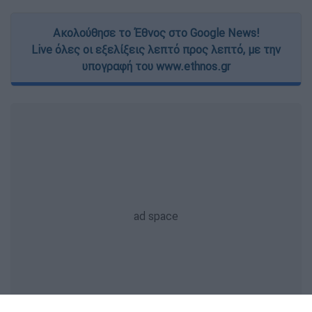
Ακολούθησε το Έθνος στο Google News!
Live όλες οι εξελίξεις λεπτό προς λεπτό, με την
υπογραφή του www.ethnos.gr