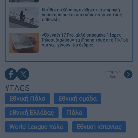
Ντύθηκε «Χάρος», ανέβηκε στην οροφή
νοσοκομείου και κοιτούσε επίμονα τους
ασθενείς
«Όχι γκέι 17 Pro, αλλά σπασμένο 11άρι»:
Ρώσοι διαλύουν τα iPhone τους στο TikTok
για να... γίνουν πιο άνδρες
επόμενο
άρθρο
#TAGS
Εθνική Πόλο
Εθνική ομάδα
εθνική Ελλάδας
Πόλο
World League πόλο
Εθνική Ισπανίας