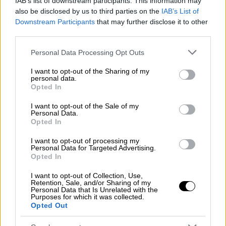
IAB’s list of downstream participants. This information may
οκτάλεπτο και ισοφάρισαν 9-9 με τον
also be disclosed by us to third parties on the
IAB’s List of
Downstream Participants
that may further disclose it to other
Περόνε
, ο
Παπαναστασίου
«απάντησε» άμεσα
third parties.
και ο
Σκουμπάκης
σε παίκτη παραπάνω
«έγραψε» το 11-9, 2'51'' πριν από το τέλος,
Please note that this website/app uses one or more Google
Personal Data Processing Opt Outs
services and may gather and store information including but
αλλά και πάλι οι Ίβηρες ισοφάρισαν με
not limited to your visit or usage behaviour. You may click to
I want to opt-out of the Sharing of my
πέναλτι του
Γρανάδος
1'35'' πριν από τη λήξη.
personal data.
grant or deny consent to Google and its third-party tags to
Opted In
Ο
Στέλιος Αργυρόπουλος
σκόραρε έξι
use your data for below specified purposes in below Google
δευτερόλεπτα πριν από το φινάλε και έδωσε
consent section.
I want to opt-out of the Sale of my
Personal Data.
τη χαριστική βολή στην Ισπανία, που ήταν
Opted In
ασημένια στο Παγκόσμιο Πρωτάθλημα του
2019. Η ομάδα του
I want to opt-out of processing my
Θοδωρή Βλάχου
θα
Personal Data for Targeted Advertising.
διεκδικήσει την Κυριακή (10/1) την πρωτιά
Opted In
των προκριματικών απέναντι στο
I want to opt-out of Collection, Use,
Μαυροβούνιο.
Retention, Sale, and/or Sharing of my
Personal Data that Is Unrelated with the
Purposes for which it was collected.
Τα οκτάλεπτα: 2-3, 2-2, 4-1, 4-5
Opted Out
ΕΛΛΑΔΑ
(Θοδωρής Βλάχος): Ζερδεβάς,