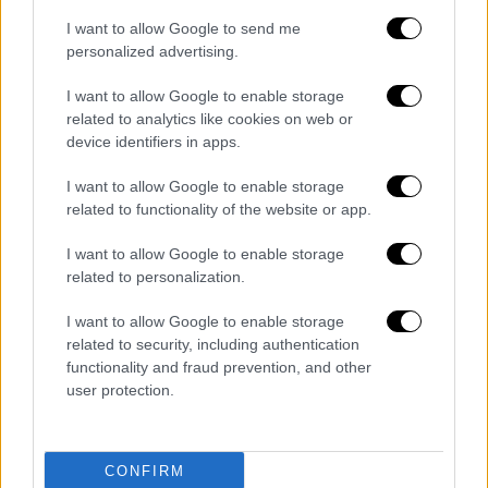
Μήτογλου 15 (6/13 σουτ, 3/3 βολές, 8
I want to allow Google to send me
ριμπάουντ), Μποχωρίδης 9 (2), Όγκαστ 6 (9
personalized advertising.
ριμπάουντ), Κασελάκης 3 (1), Καλαϊτζάκης 3,
Φόστερ 2 (0/5 σουτ), Μπεντίλ 14 (3/6
I want to allow Google to enable storage
δίποντα, 1/4 τρίποντα, 5/6 βολές, 10
related to analytics like cookies on web or
device identifiers in apps.
ριμπάουντ), Σαντ Ρος 8 (2/5 τρίποντα, 5
ριμπάουντ, 3 ασίστ).
I want to allow Google to enable storage
related to functionality of the website or app.
I want to allow Google to enable storage
related to personalization.
I want to allow Google to enable storage
related to security, including authentication
functionality and fraud prevention, and other
user protection.
CONFIRM