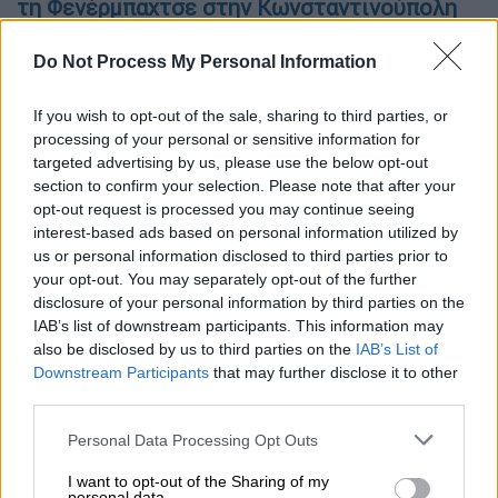
τη
Φενέρμπαχτσε
στην Κωνσταντινούπολη
αναζητούσε ο
Παναθηναϊκός
. Και τη βρήκε
στη Θεσσαλονίκη απέναντι στον
Αρη
. Οι
Do Not Process My Personal Information
«κίτρινοι» πάλεψαν για να μείνουν μέσα στο
If you wish to opt-out of the sale, sharing to third parties, or
ματς, όμως η διαφορά ποιότητας ήταν
processing of your personal or sensitive information for
τέτοια που δεν άφησε περιθώρια. Οι
targeted advertising by us, please use the below opt-out
πρωταθλητές Ελλάδας πήγαν το παιχνίδι
section to confirm your selection. Please note that after your
στο δικό τους ρυθμό, επικράτησαν 75-93 και
opt-out request is processed you may continue seeing
interest-based ads based on personal information utilized by
έφτασαν στην ένατη νίκη τους σε δέκα
us or personal information disclosed to third parties prior to
παιχνίδια στην
Basket League
.
your opt-out. You may separately opt-out of the further
disclosure of your personal information by third parties on the
Ο
Ντίνος Μήτογλου
με 15 πόντους και 8
IAB’s list of downstream participants. This information may
ριμπάουντ ήταν ο παίκτης που έκανε τη
also be disclosed by us to third parties on the
IAB’s List of
διαφορά για το «τριφύλλι», με τον
Μπεν
Downstream Participants
that may further disclose it to other
third parties.
Μπέντιλ
να τον ακολουθεί με 14 πόντους και
10 ριμπάουντ. Ο
Νεμάνια Νέντοβιτς
Please note that this website/app uses one or more Google
Personal Data Processing Opt Outs
πρόσθεσε 12 πόντους. Από τον Άρη, οι 22
services and may gather and store information including but
not limited to your visit or usage behaviour. You may click to
I want to opt-out of the Sharing of my
πόντοι του
Κουίντον ΝτεΚόζι
και οι 12 του
personal data.