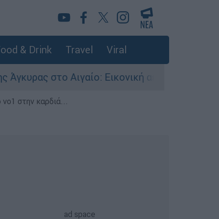
ood & Drink
Travel
Viral
 στο Αιγαίο: Εικονική αερομαχία ανάμεσα σε ελ
 νο1 στην καρδιά...