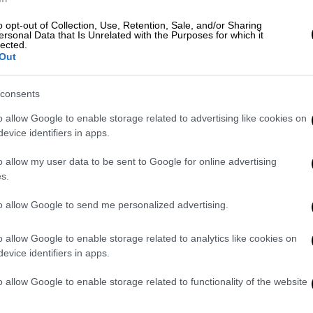
o opt-out of Collection, Use, Retention, Sale, and/or Sharing
ersonal Data that Is Unrelated with the Purposes for which it
ς να δίνει τον ρυθμό στην Ένωση, με 18
lected.
Out
ρντ (14π) και Λοτζέσκι (11π), με την ΑΕΚ
γματα από κάθε παίκτη της. Την ίδια στιγμή
consents
ατέ με 13 πόντους και 7 ριμπάουντ.
o allow Google to enable storage related to advertising like cookies on
56.
evice identifiers in apps.
ιούλις 18 (6/9 σουτ, 6 ριμπάουντ, 3
o allow my user data to be sent to Google for online advertising
οτζέσκι 11 (4 ριμπάουντ), Μόουζες 6 (8
s.
, 8/8 βολές), Ζήσης 6, Γόντικας,
to allow Google to send me personalized advertising.
3 (5 ριμπάουντ).
o allow Google to enable storage related to analytics like cookies on
5 σουτ, 5 λάθη), Τσαλμπούρης, Κακλαμανάκης
evice identifiers in apps.
7 (1), Κονατέ 13 (5/7 δίποντα, 3/5 βολές, 7
λές), Μαργαρίτης 4, Παπαντωνίου 2, Τέρνερ 3
o allow Google to enable storage related to functionality of the website