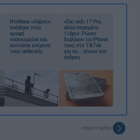
Ντύθηκε «Χάρος»,
«Όχι γκέι 17 Pro,
ανέβηκε στην
αλλά σπασμένο
οροφή
11άρι»: Ρώσοι
νοσοκομείου και
διαλύουν τα iPhone
κοιτούσε επίμονα
τους στο TikTok
τους ασθενείς
για να... γίνουν πιο
άνδρες
επόμενο άρθρο