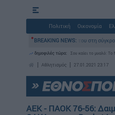
Πολιτική
Οικονομία
Ελ
Δαμίγο που έχασε τη ζωή του στη σύγκρουση ελ
BREAKING NEWS:
δημοφιλές τώρα:
Σου καίει το μυαλό: Το 
┋
Αθλητισμός
┋
27.01.2021 23:17
ΑΕΚ - ΠΑΟΚ 76-56: Δαι