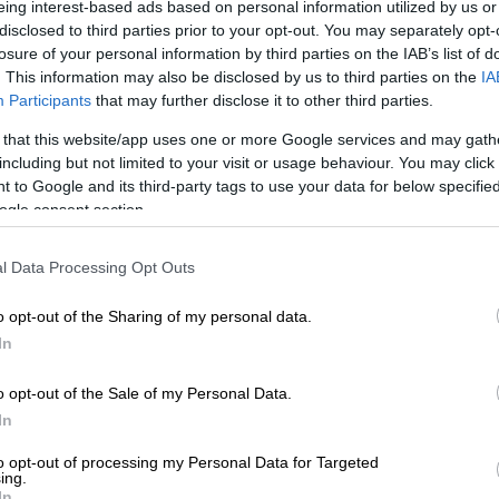
eing interest-based ads based on personal information utilized by us or
)
disclosed to third parties prior to your opt-out. You may separately opt-
losure of your personal information by third parties on the IAB’s list of
. This information may also be disclosed by us to third parties on the
IA
 το ΕΘΝΟΣ στη Google
Participants
that may further disclose it to other third parties.
 that this website/app uses one or more Google services and may gath
ένη και κυριάρχησε στην επανάληψη του
including but not limited to your visit or usage behaviour. You may click 
eague
που παίχτηκε εκ νέου λόγω
 to Google and its third-party tags to use your data for below specifi
ogle consent section.
 Τούτη τη φορά ωστόσο η Ενωση δεν άφησε
ο Δικέφαλος του Βορρά, επικράτησε άνετα
l Data Processing Opt Outs
έση της βαθμολογίας. Αντιθέτως, ο ΠΑΟΚ
o opt-out of the Sharing of my personal data.
In
πιασε» από τον λαιμό τον ΠΑΟΚ από τα
να βάλει τις βάσεις για τη νίκη της από
o opt-out of the Sale of my Personal Data.
ψε μόλις 6 πόντους με 1 εύστοχο σουτ δύο
In
 οι «κιτρινόμαυροι» διαχειρίστηκαν το
τι στον ΠΑΟΚ που σε κανένα σημείο δεν
to opt-out of processing my Personal Data for Targeted
ing.
αμέτρησης, χάνοντας από νωρίς κάθε επαφή
In