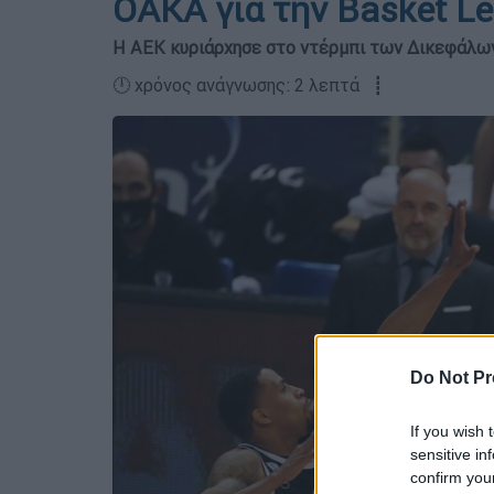
ΟΑΚΑ για την Basket L
Η ΑΕΚ κυριάρχησε στο ντέρμπι των Δικεφάλω
🕛 χρόνος ανάγνωσης: 2 λεπτά ┋
Do Not Pr
If you wish 
sensitive in
confirm you