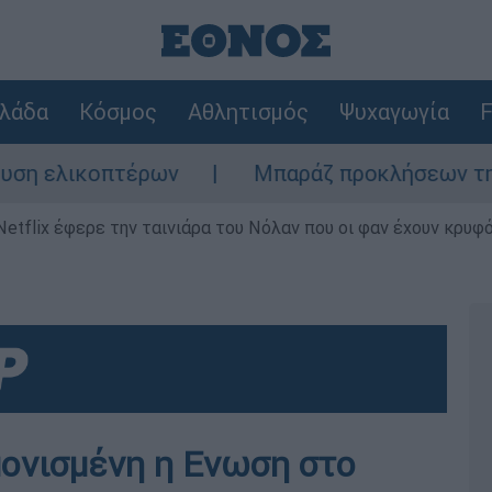
λάδα
Κόσμος
Αθλητισμός
Ψυχαγωγία
F
ικοπτέρων
Μπαράζ προκλήσεων της Άγκυρας
Netflix έφερε την ταινιάρα του Νόλαν που οι φαν έχουν κρυφό
μονισμένη η Ενωση στο