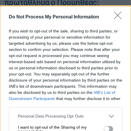
πρωτάθλημα ο Προμηθέας;
Μπορεί να κάνει την υπέρβαση η ομάδα του Γιατρά;
Do Not Process My Personal Information
If you wish to opt-out of the sale, sharing to third parties, or
processing of your personal or sensitive information for
targeted advertising by us, please use the below opt-out
section to confirm your selection. Please note that after your
opt-out request is processed you may continue seeing
interest-based ads based on personal information utilized by
us or personal information disclosed to third parties prior to
your opt-out. You may separately opt-out of the further
disclosure of your personal information by third parties on the
IAB’s list of downstream participants. This information may
also be disclosed by us to third parties on the
IAB’s List of
Downstream Participants
that may further disclose it to other
Photo Credits: Intime
third parties.
Please note that this website/app uses one or more Google
Personal Data Processing Opt Outs
Προσθέστε το ΕΘΝΟΣ στη Google
services and may gather and store information including but
not limited to your visit or usage behaviour. You may click to
I want to opt-out of the Sharing of my