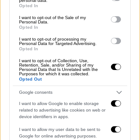
personal data.
grant or deny consent to Google and its third-party tags to
Περιμέναμε μία ήρεμη αγωνιστική, αλλά ο
Opted In
use your data for below specified purposes in below Google
Προμηθέας έβαλε την φωτιά του με το
consent section.
I want to opt-out of the Sale of my
διπλό που πήρε μέσα στο ΟΑΚΑ επί του
Personal Data.
Opted In
Παναθηναϊκού.
I want to opt-out of processing my
Διαβάστε περισσότερα στο
sdna.gr
Personal Data for Targeted Advertising.
Opted In
Διαβάστε ακόμη
I want to opt-out of Collection, Use,
Retention, Sale, and/or Sharing of my
Τα «γεράκια» της Ψάθας: Έσωσαν από τη
Personal Data that Is Unrelated with the
μεγάλη φωτιά τη γειτονιά που κάποτε τους
Purposes for which it was collected.
έδιωχνε - «Πέρασε όλη η ζωή μπροστά μου»
Opted Out
Google consents
Κυνήγι χρόνου στα λεωφορεία: Δρομολόγια
που «δεν βγαίνουν» και προειδοποιήσεις
I want to allow Google to enable storage
related to advertising like cookies on web or
device identifiers in apps.
Σοκ στο Μεξικό: Influencer εκτελέστηκε σε
ζωντανή μετάδοση - Τον πυροβόλησαν στο
I want to allow my user data to be sent to
κεφάλι
Google for online advertising purposes.